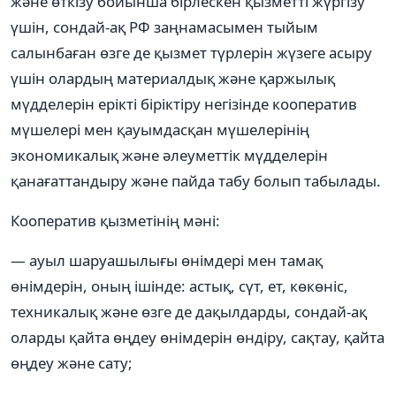
және өткізу бойынша бірлескен қызметті жүргізу
үшін, сондай-ақ РФ заңнамасымен тыйым
салынбаған өзге де қызмет түрлерін жүзеге асыру
үшін олардың материалдық және қаржылық
мүдделерін ерікті біріктіру негізінде кооператив
мүшелері мен қауымдасқан мүшелерінің
экономикалық және әлеуметтік мүдделерін
қанағаттандыру және пайда табу болып табылады.
Кооператив қызметінің мәні:
— ауыл шаруашылығы өнімдері мен тамақ
өнімдерін, оның ішінде: астық, сүт, ет, көкөніс,
техникалық және өзге де дақылдарды, сондай-ақ
оларды қайта өңдеу өнімдерін өндіру, сақтау, қайта
өңдеу және сату;