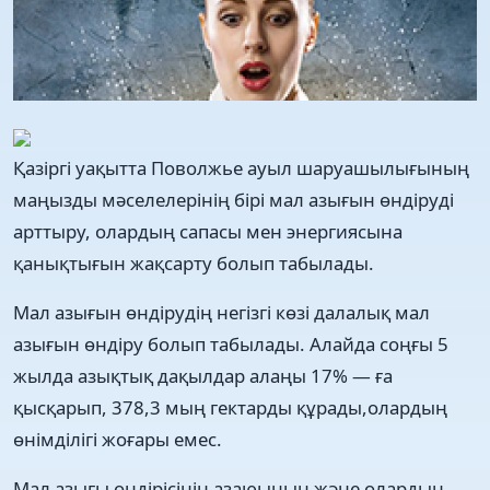
Қазіргі уақытта Поволжье ауыл шаруашылығының
маңызды мәселелерінің бірі мал азығын өндіруді
арттыру, олардың сапасы мен энергиясына
қанықтығын жақсарту болып табылады.
Мал азығын өндірудің негізгі көзі далалық мал
азығын өндіру болып табылады. Алайда соңғы 5
жылда азықтық дақылдар алаңы 17% — ға
қысқарып, 378,3 мың гектарды құрады,олардың
өнімділігі жоғары емес.
Мал азығы өндірісінің азаюының және олардың