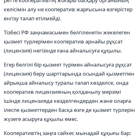
ретте кооперативтің жоғары басқару органының
келісімін алу не кооператив жарғысына өзгерістер
енгізу талап етілмейді.
Тізбесі РФ заңнамасымен белгіленетін жекелеген
қызмет түрлерімен кооператив арнайы рұқсат
(лицензия) негізінде ғана айналысуға құқылы.
Егер белгілі бір қызмет түрімен айналысуға рұқсат
(лицензия) беру шарттарында осындай қызметпен
айрықша айналысу туралы талап көзделсе, онда
кооператив лицензияның қолданылу мерзімі
ішінде лицензияда көзделгендерден және оларға
ілеспе қызметтерден басқа өзге де қызмет түрлерін
жүзеге асыруға құқылы емес.
Кооперативтің заңға сәйкес мынадай құқығы бар: