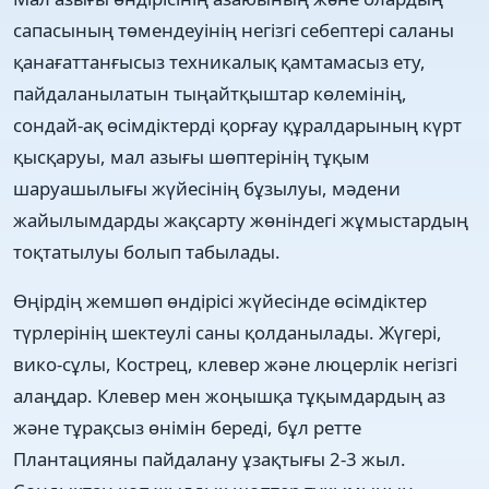
сапасының төмендеуінің негізгі себептері саланы
қанағаттанғысыз техникалық қамтамасыз ету,
пайдаланылатын тыңайтқыштар көлемінің,
сондай-ақ өсімдіктерді қорғау құралдарының күрт
қысқаруы, мал азығы шөптерінің тұқым
шаруашылығы жүйесінің бұзылуы, мәдени
жайылымдарды жақсарту жөніндегі жұмыстардың
тоқтатылуы болып табылады.
Өңірдің жемшөп өндірісі жүйесінде өсімдіктер
түрлерінің шектеулі саны қолданылады. Жүгері,
вико-сұлы, Кострец, клевер және люцерлік негізгі
алаңдар. Клевер мен жоңышқа тұқымдардың аз
және тұрақсыз өнімін береді, бұл ретте
Плантацияны пайдалану ұзақтығы 2-3 жыл.