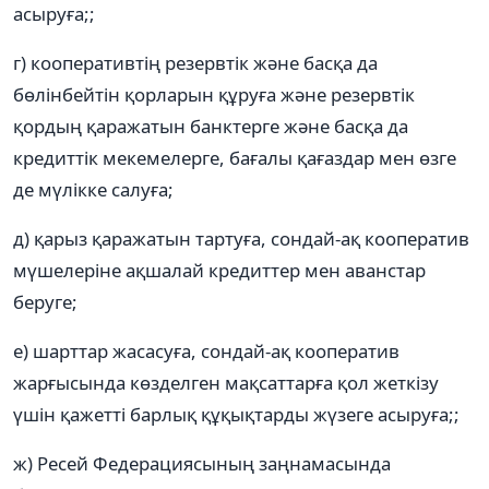
асыруға;;
г) кооперативтің резервтік және басқа да
бөлінбейтін қорларын құруға және резервтік
қордың қаражатын банктерге және басқа да
кредиттік мекемелерге, бағалы қағаздар мен өзге
де мүлікке салуға;
д) қарыз қаражатын тартуға, сондай-ақ кооператив
мүшелеріне ақшалай кредиттер мен аванстар
беруге;
е) шарттар жасасуға, сондай-ақ кооператив
жарғысында көзделген мақсаттарға қол жеткізу
үшін қажетті барлық құқықтарды жүзеге асыруға;;
ж) Ресей Федерациясының заңнамасында