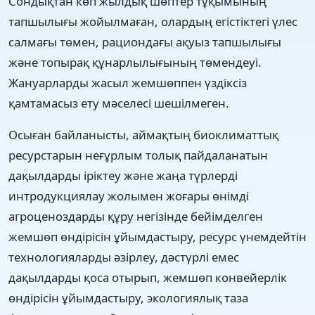
Сондықтан көп жылдық шөптер тұқымының
тапшылығы жойылмаған, олардың егістіктегі үлес
салмағы төмен, рациондағы ақуыз тапшылығы
және топырақ құнарлылығының төмендеуі.
Жануарларды жасыл жемшөппен үздіксіз
қамтамасыз ету мәселесі шешілмеген.
Осыған байланысты, аймақтың биоклиматтық
ресурстарын неғұрлым толық пайдаланатын
дақылдарды іріктеу және жаңа түрлерді
интродукциялау жолымен жоғары өнімді
агроценоздарды құру негізінде бейімделген
жемшөп өндірісін ұйымдастыру, ресурс үнемдейтін
технологияларды әзірлеу, дәстүрлі емес
дақылдарды қоса отырып, жемшөп конвейерлік
өндірісін ұйымдастыру, экологиялық таза