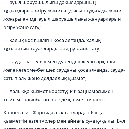
— ауыл шаруашылығы дақылдарының
тұқымдарын өсіру және сату; асыл тұқымды және
жоғары өнімді ауыл шаруашылығы жануарларын
өсіру және сату;
— халық кәсіпшілігін қоса алғанда, халық
тұтынатын тауарларды өндіру және сату;
— сауда нүктелері мен дүкендер желісі арқылы
жеке көтерме-бөлшек сауданы қоса алғанда, сауда-
сатып алу және делдалдық қызмет;
— Халыққа қызмет көрсету; РФ заңнамасымен
тыйым салынбаған өзге де қызмет түрлері.
Кооператив Жарғыда аталғандардан басқа
қызметтің өзге түрлерімен айналысуға құқылы. Бұл