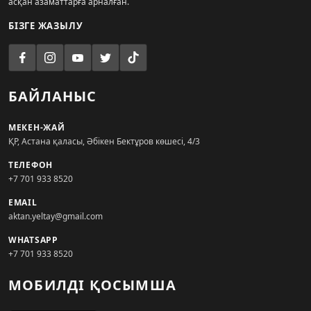
асқан азаматтарға арналған.
БІЗГЕ ЖАЗЫЛУ
БАЙЛАНЫС
МЕКЕН-ЖАЙ
ҚР, Астана қаласы, Әбікен Бектұров көшесі, 4/3
ТЕЛЕФОН
+7 701 933 8520
EMAIL
aktan.yeltay@gmail.com
WHATSAPP
+7 701 933 8520
МОБИЛДІ ҚОСЫМША