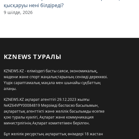
қысқаруы нені білдіреді?
9 шілде, 2026
KZNEWS ТУРАЛЫ
KZNEWS.KZ - еліміздегі басты саяси, экономикалық,
мәдени және спорт жаңалықтарының сенімді дереккөзі.
Үздік сараптамалық мақала мен шынайы сұқбаттың
алаңы.
KZNEWS.KZ ақпарат агенттігі 29.12.2023 жылғы
№KZ64VPY00084819 Мерзімді баспасөз басылымын,
ақпараттық агенттікті және желілік басылымды есепке
қою туралы куәлігі, Ақпарат және коммуникация
министрлігінің Ақпарат комитетімен берілген.
Бұл желілік ресурстың ақпараттық өнімдері 18 жастан