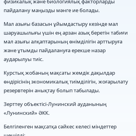
физикалық және биологиялық факторларды
пайдалану маңызды мәнге ие болады.
Мал азығы базасын ұйымдастыру кезінде мал
шаруашылығы үшін ең арзан азық беретін табиғи
мал азығы алқаптарының өнімділігін арттыруға
және ұтымды пайдалануға ерекше назар
аударылуы тиіс.
Курстық жобаның мақсаты жемдік дақылдар
өндірісінің экономикалық тиімділігін, жоғарылату
резервтерін анықтау болып табылады.
Зерттеу объектісі-Лунинский ауданының
«Лунинский» ӘКК.
Белгіленген мақсатқа сәйкес келесі міндеттер
шешілді: