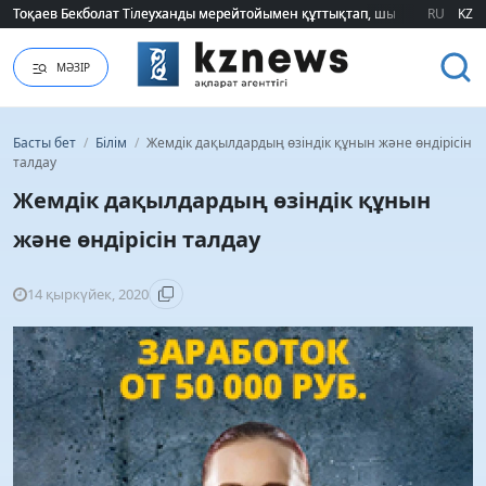
Тоқаев Бекболат Тілеуханды мерейтойымен құттықтап, шығармашылық т
Тоқаев Бекболат Тілеуханды мерейтойымен құттықтап, шығармашылық т
RU
KZ
МӘЗІР
Басты бет
/
Білім
/
Жемдік дақылдардың өзіндік құнын және өндірісін
талдау
Жемдік дақылдардың өзіндік құнын
және өндірісін талдау
14 қыркүйек, 2020