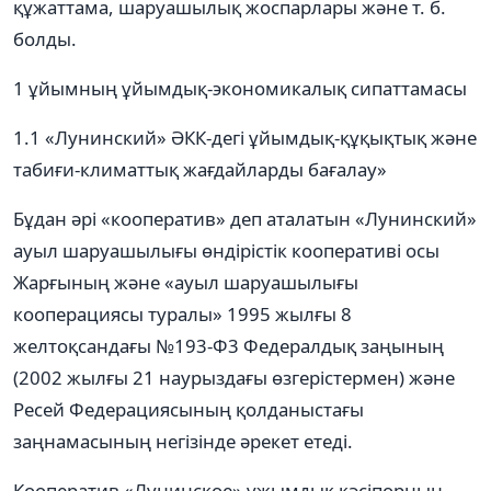
құжаттама, шаруашылық жоспарлары және т. б.
болды.
1 ұйымның ұйымдық-экономикалық сипаттамасы
1.1 «Лунинский» ӘКК-дегі ұйымдық-құқықтық және
табиғи-климаттық жағдайларды бағалау»
Бұдан әрі «кооператив» деп аталатын «Лунинский»
ауыл шаруашылығы өндірістік кооперативі осы
Жарғының және «ауыл шаруашылығы
кооперациясы туралы» 1995 жылғы 8
желтоқсандағы №193-Ф3 Федералдық заңының
(2002 жылғы 21 наурыздағы өзгерістермен) және
Ресей Федерациясының қолданыстағы
заңнамасының негізінде әрекет етеді.
Кооператив «Лунинское» ұжымдық кәсіпорнын