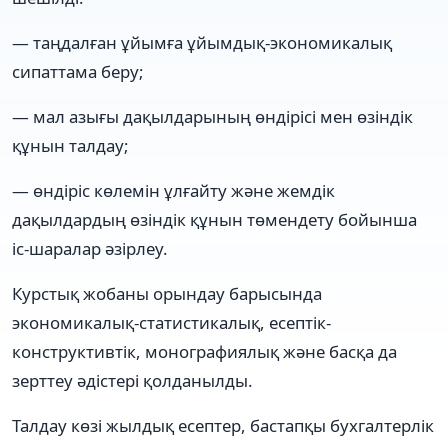
— таңдалған ұйымға ұйымдық-экономикалық
сипаттама беру;
— мал азығы дақылдарының өндірісі мен өзіндік
құнын талдау;
— өндіріс көлемін ұлғайту және жемдік
дақылдардың өзіндік құнын төмендету бойынша
іс-шаралар әзірлеу.
Курстық жобаны орындау барысында
экономикалық-статистикалық, есептік-
конструктивтік, монографиялық және басқа да
зерттеу әдістері қолданылды.
Талдау көзі жылдық есептер, бастапқы бухгалтерлік