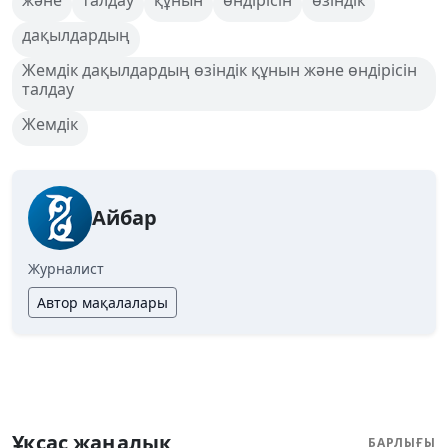
дақылдардың
Жемдік дақылдардың өзіндік құнын және өндірісін
талдау
Жемдік
Айбар
Журналист
Автор мақалалары
Ұқсас жаңалық
БАРЛЫҒЫ