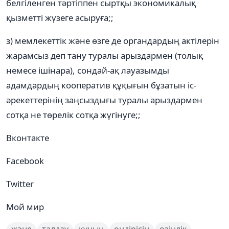
белгіленген тәртіппен сыртқы экономикалық
қызметті жүзеге асыруға;;
з) мемлекеттік және өзге де органдардың актілерін
жарамсыз деп тану туралы арыздармен (толық
немесе ішінара), сондай-ақ лауазымды
адамдардың кооператив құқығын бұзатын іс-
әрекеттерінің заңсыздығы туралы арыздармен
сотқа не төрелік сотқа жүгінуге;;
Вконтакте
Facebook
Twitter
Мой мир
және
талдау
құнын
өндірісін
өзіндік