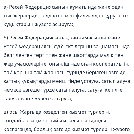
а) Ресей Федерациясының аумағында және одан
тыс жерлерде өкілдіктер мен филиалдар құруға, өз
құқықтарын жүзеге асыруға;;
б) Ресей Федерациясының заңнамасында және
Ресей Федерациясы субъектілерінің заңнамасында
белгіленген тәртіппен және шарттарда мүлік пен
жер учаскелеріне, оның ішінде оған кооперативтің
пай қорына пай жарнасы түрінде берілген өзге де
заттық құқықтарды меншігінде ұстауға, сатып алуға
немесе өзгеше түрде сатып алуға, сатуға, кепілге
салуға және жүзеге асыруға;;
в) осы Жарғыда көзделген қызмет түрлерін,
сондай-ақ заңмен тыйым салынғандарды
қоспағанда, барлық өзге де қызмет түрлерін жүзеге