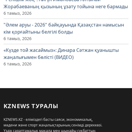
Жорабаеваның қызының ұзату тойына неге бармады
6 тамыз, 2026
"Әлем аруы - 2026" байқауында Қазақстан намысын
кім қорғайтыны белгілі болды
6 тамыз, 2026
«Күзде той жасаймыз»: Динара Сәтжан қуанышты
жаңалығымен бөлісті (ВИДЕО)
6 тамыз, 2026
KZNEWS ТУРАЛЫ
KZNEWS.KZ - еліміздегі басты саяси, экономикалық,
мәдени және спорт жаңалықтарының сенімді дереккөзі.
Үздік сараптамалық мақала мен шынайы сұқбаттың