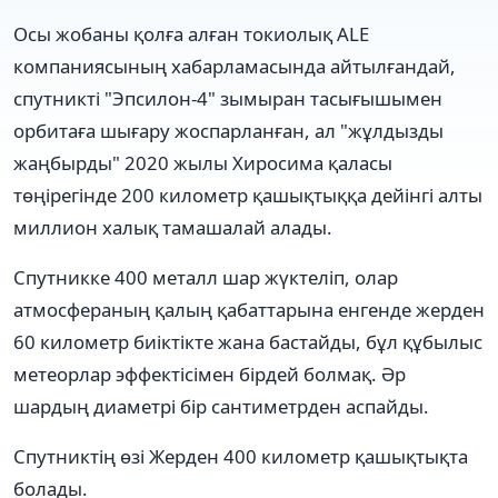
Осы жобаны қолға алған токиолық ALE
компаниясының хабарламасында айтылғандай,
спутникті "Эпсилон-4" зымыран тасығышымен
орбитаға шығару жоспарланған, ал "жұлдызды
жаңбырды" 2020 жылы Хиросима қаласы
төңірегінде 200 километр қашықтыққа дейінгі алты
миллион халық тамашалай алады.
Спутникке 400 металл шар жүктеліп, олар
атмосфераның қалың қабаттарына енгенде жерден
60 километр биіктікте жана бастайды, бұл құбылыс
метеорлар эффектісімен бірдей болмақ. Әр
шардың диаметрі бір сантиметрден аспайды.
Спутниктің өзі Жерден 400 километр қашықтықта
болады.