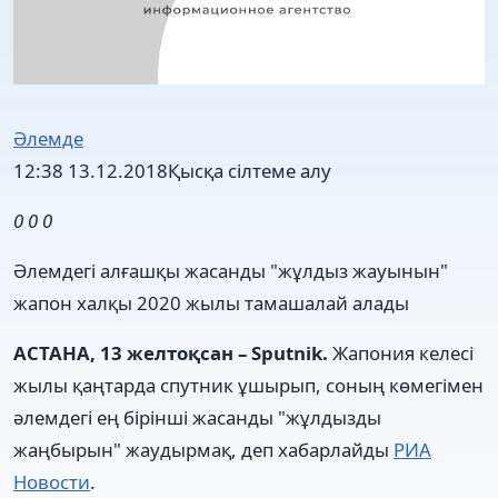
Әлемде
12:38 13.12.2018
Қысқа сілтеме алу
0
0
0
Әлемдегі алғашқы жасанды "жұлдыз жауынын"
жапон халқы 2020 жылы тамашалай алады
АСТАНА, 13 желтоқсан – Sputnik.
Жапония келесі
жылы қаңтарда спутник ұшырып, соның көмегімен
әлемдегі ең бірінші жасанды "жұлдызды
жаңбырын" жаудырмақ, деп хабарлайды
РИА
Новости
.