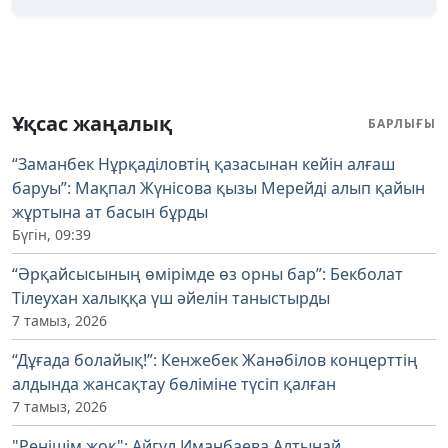
Ұқсас жаңалық
БАРЛЫҒЫ
“Заманбек Нұрқаділовтің қазасынан кейін алғаш
баруы”: Мақпал Жүнісова қызы Мерейді алып қайын
жұртына ат басын бұрды
Бүгін, 09:39
“Әрқайсысының өмірімде өз орны бар”: Бекболат
Тілеухан халыққа үш әйелін таныстырды
7 тамыз, 2026
“Дұғада болайық!”: Кенжебек Жанәбілов концерттің
алдында жансақтау бөліміне түсіп қалған
7 тамыз, 2026
"Ренішім жоқ": Айгүл Иманбаева Алтынай