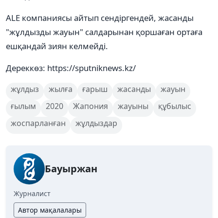
ALE компаниясы айтып сендіргендей, жасанды
"жұлдызды жауын" салдарынан қоршаған ортаға
ешқандай зиян келмейді.
Дереккөз: https://sputniknews.kz/
жұлдыз
жылға
ғарыш
жасанды
жауын
ғылым
2020
Жапония
жауыны
құбылыс
жоспарланған
жұлдыздар
Бауыржан
Журналист
Автор мақалалары