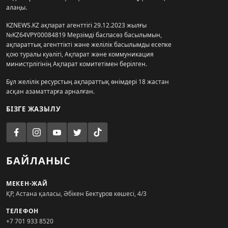
алаңы.
KZNEWS.KZ ақпарат агенттігі 29.12.2023 жылғы
№KZ64VPY00084819 Мерзімді баспасөз басылымын,
ақпараттық агенттікті және желілік басылымды есепке
қою туралы куәлігі, Ақпарат және коммуникация
министрлігінің Ақпарат комитетімен берілген.
Бұл желілік ресурстың ақпараттық өнімдері 18 жастан
асқан азаматтарға арналған.
БІЗГЕ ЖАЗЫЛУ
БАЙЛАНЫС
МЕКЕН-ЖАЙ
ҚР, Астана қаласы, Әбікен Бектұров көшесі, 4/3
ТЕЛЕФОН
+7 701 933 8520