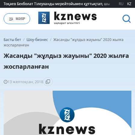
Тоқаев Бекболат Тілеуханды мерейтойымен құттықтап, шығармашылық т
Тоқаев Бекболат Тілеуханды мерейтойымен құттықтап, шығармашылық т
RU
KZ
МӘЗІР
Басты бет
/
Шоу-бизнес
/
Жасанды "жұлдыз жауыны" 2020 жылға
жоспарланған
Жасанды "жұлдыз жауыны" 2020 жылға
жоспарланған
13 желтоқсан, 2018