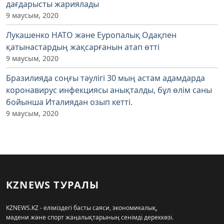
дағдарысты жариялады
9 маусым, 2020
Лукашенко НАТО және Еуропалық Одақпен
қатынастардың жақсарғанын атап өтті
9 маусым, 2020
Бразилияда соңғы тәулігі 30 мың астам адамдарда
коронавирус инфекциясы анықталды, бұл өлім саны
бойынша Италиядан озып кетті.
9 маусым, 2020
KZNEWS ТУРАЛЫ
KZNEWS.KZ - еліміздегі басты саяси, экономикалық,
мәдени және спорт жаңалықтарының сенімді дереккөзі.