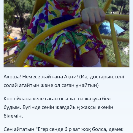
Ахоша! Немесе жəй ғана Ақни! (Иə, достарың сені
солай атайтын жəне ол саған ұнайтын)
Көп ойлана келе саған осы хатты жазуға бел
будым. Бүгінде сенің жағдайың жақсы екенін
білемін.
Сен айтатын "Егер сенде бір зат жоқ болса, демек