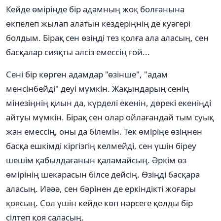
Кейде өміріңде бір адамның жоқ болғанына
өкпелеп жылап алатын кездеріңнің де куəгері
болдым. Бірақ сен өзіңді тез қолға ала аласың, сен
басқалар сияқты əлсіз емессің ғой...
Сені бір көрген адамдар "өзінше", "адам
менсінбейді" деуі мүмкін. Жақындарың сенің
мінезіңнің қиын да, күрделі екенін, дөрекі екеніңді
айтуы мүмкін. Бірақ сен олар ойлағандай тым суық
жан емессің, оны да білемін. Тек өміріңе өзіңнен
басқа ешкімді кіргізгің келмейді, сен үшін біреу
шешім қабылдағанын қаламайсың. Əркім өз
өмірінің шекарасын білсе дейсің. Өзіңді басқара
аласың. Иəəə, сен бəрінен де еркіндікті жоғары
қоясың. Сол үшін кейде көп нəрсеге қолды бір
сілтеп қоя саласың.