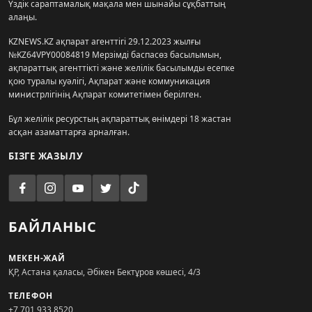
Үздік сараптамалық мақала мен шынайы сұқбаттың
алаңы.
KZNEWS.KZ ақпарат агенттігі 29.12.2023 жылғы
№KZ64VPY00084819 Мерзімді баспасөз басылымын,
ақпараттық агенттікті және желілік басылымды есепке
қою туралы куәлігі, Ақпарат және коммуникация
министрлігінің Ақпарат комитетімен берілген.
Бұл желілік ресурстың ақпараттық өнімдері 18 жастан
асқан азаматтарға арналған.
БІЗГЕ ЖАЗЫЛУ
БАЙЛАНЫС
МЕКЕН-ЖАЙ
ҚР, Астана қаласы, Әбікен Бектұров көшесі, 4/3
ТЕЛЕФОН
+7 701 933 8520