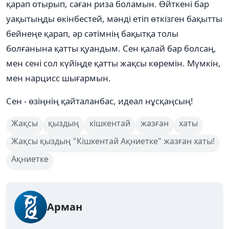
қарап отырып, саған риза боламын. Өйткені бар
уақытыңды өкінбестей, мəнді етіп өткізген бақытты
бейнеңе қарап, əр сəтімнің бақытқа толы
болғанына қатты қуандым. Сен қалай бар болсаң,
мен сені сол күйіңде қатты жақсы көремін. Мүмкін,
мен нарцисс шығармын.
Сен - өзіңнің қайталанбас, идеал нұсқаңсың!
Жақсы
қыздың
кішкентай
жазған
хаты
Жақсы қыздың "Кішкентай Ақниетке" жазған хаты!
Ақниетке
Арман