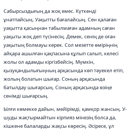
Сабырсыздығың да жоқ емес. Күткенді
ұнатпайсың. Уақытты бағалайсың. Сен қалаған
уақытта қасыңнан табылмаған адамның саған
уақыты жоқ деп түсінесің. Демек, сенің де оған
уақытың болмауы керек. Сол мезетте өміріңнің
айқара ашылған қақпасына құлып салып, келесі
жолы ол адамды кіргізбейсің. Мүмкін,
қызуқандылығыңның арқасында көп тəуекел етіп,
жолың болатын шығар. Соның арқасында
батылдау шығарсың. Соның арқасында өзіңе
сенімді шығарсың.
Ылғи көмекке дайын, мейірімді, қамқор жансың. У-
шуды жақтырмайтын кірпияз мінезің болса да,
кішкене балаларды жақсы көресің. Əсіресе, ұл