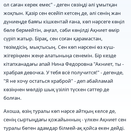
ол саған керек емес" - деген сөзіңді əлі ұмытқан
жоқпын. Қазір сен есейіп кетсең де, əлі сенің жан
дүниеңде баяғы кішкентай ғана, көп нəрсеге көңіл
бөле бермейтін, аңғал, сəби көңілді Ақниет өмір
сүріп жатыр. Бірақ, сен соған қарамастан,
төзімдісің, мықтысың. Сен көп нəрсені өз күш-
жігеріңмен жеңе алатыныңа сенемін. Бір кезде
кітапханадағы апай Нина Федоровна "Акниет, ты -
храбрая девочка. У тебя всё получится!" - дегенде,
"Я не хочу остаться храброй" - деп абайламай
көзіңнен мөлдір шық үзіліп түскен сəттер де
болған.
Ахоша, өзің туралы көп нəрсе айтқың келсе де,
сенің сыртыңдағы қожайынның - үлкен Ақниет сен
туралы бөтен адамдар білмей-ақ қойса екен дейді.