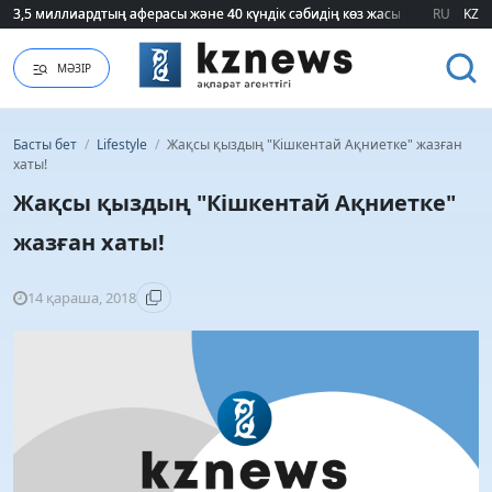
3,5 миллиардтың аферасы және 40 күндік сәбидің көз жасы: Медицинад
3,5 миллиардтың аферасы және 40 күндік сәбидің көз жасы: Медицинад
RU
KZ
МӘЗІР
Басты бет
/
Lifestyle
/
Жақсы қыздың "Кішкентай Ақниетке" жазған
хаты!
Жақсы қыздың "Кішкентай Ақниетке"
жазған хаты!
14 қараша, 2018