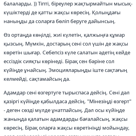
балаларды. )) Тіпті, біреулер жақтырмайтын мысық-
күшіктерді де қатты жақсы көресің. Қолыңдағы
наныңды да соларға бөліп беруге дайынсың.
Өз ортаңда көңілді, жиі күлетін, қалжыңға құмар
қызсың. Мүмкін, достарың сені сол үшін де жақсы
көретін шығар. Себепсіз күле салатын əдетің кейде
ессіздік сияқты көрінеді. Бірақ сен бəріне сол
күйіңде ұнайсың. Эмоцияларыңды іште сақтағың
келмейді, сақтамайсың да.
Адамдар сені өзгертуге тырыспаса дейсің. Сені дəл
қазіргі күйіңде қабылдаса дейсің. "Мінезіңді өзгерт"
- деген сөзді мүлде ұнатпайсың. Дəл осы күйіңде
жаныңда қалатын адамдарды бағалайсың, жақсы
көресің. Бірақ оларға жақсы көретініңді мойындау,