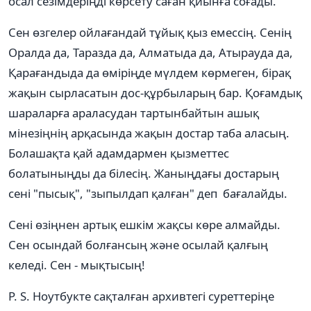
осал сезімдеріңді көрсету саған қиынға соғады.
Сен өзгелер ойлағандай тұйық қыз емессің. Сенің
Оралда да, Таразда да, Алматыда да, Атырауда да,
Қарағандыда да өміріңде мүлдем көрмеген, бірақ
жақын сырласатын дос-құрбыларың бар. Қоғамдық
шараларға араласудан тартынбайтын ашық
мінезіңнің арқасында жақын достар таба аласың.
Болашақта қай адамдармен қызметтес
болатыныңды да білесің. Жаныңдағы достарың
сені "пысық", "зыпылдап қалған" деп бағалайды.
Сені өзіңнен артық ешкім жақсы көре алмайды.
Сен осындай болғансың және осылай қалғың
келеді. Сен - мықтысың!
P. S. Ноутбукте сақталған архивтегі суреттеріңе