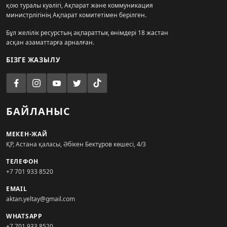
қою туралы куәлігі, Ақпарат және коммуникация
министрлігінің Ақпарат комитетімен берілген.
Бұл желілік ресурстың ақпараттық өнімдері 18 жастан
асқан азаматтарға арналған.
БІЗГЕ ЖАЗЫЛУ
БАЙЛАНЫС
МЕКЕН-ЖАЙ
ҚР, Астана қаласы, Әбікен Бектұров көшесі, 4/3
ТЕЛЕФОН
+7 701 933 8520
EMAIL
aktan.yeltay@gmail.com
WHATSAPP
+7 701 933 8520