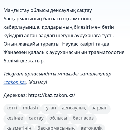
Маңғыстау облысы денсаулық сақтау
басқармасының баспасөз қызметінің
хабарлауынша, қолдарының білезігі мен бетін
күйдіріп алған зардап шегуші ауруханаға түсті.
Оның жағдайы тұрақты, Науқас қазіргі таңда
Жаңаөзен қалалық ауруханасының травматология
бөлімінде жатыр.
Telegram арнасындағы маңызды жаңалықтар
«zakon.kz»
. Жазылу!
Дереккөз: https://kaz.zakon.kz/
кетті
mdash
туған
денсаулық
зардап
кезінде
сақтау
облысы
баспасөз
қызметінің
басқармасының
автокөлік