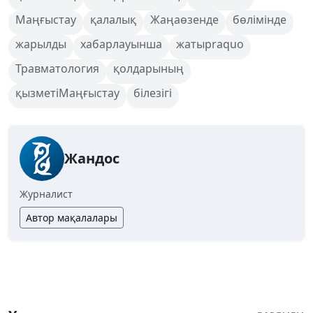
Маңғыстау
қалалық
Жаңаөзенде
бөлімінде
жарылды
хабарлауынша
жатырraquo
Травматология
қолдарының
қызметіМаңғыстау
білезігі
Жандос
Журналист
Автор мақалалары