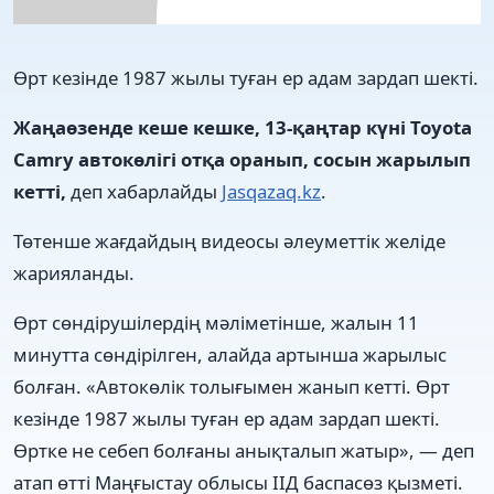
Өрт кезінде 1987 жылы туған ер адам зардап шекті.
Жаңаөзенде кеше кешке, 13-қаңтар күні Toyota
Cаmry автокөлігі отқа оранып, сосын жарылып
кетті,
деп хабарлайды
Jasqazaq.kz
.
Төтенше жағдайдың видеосы әлеуметтік желіде
жарияланды.
Өрт сөндірушілердің мәліметінше, жалын 11
минутта сөндірілген, алайда артынша жарылыс
болған. «Автокөлік толығымен жанып кетті. Өрт
кезінде 1987 жылы туған ер адам зардап шекті.
Өртке не себеп болғаны анықталып жатыр», — деп
атап өтті Маңғыстау облысы ІІД баспасөз қызметі.