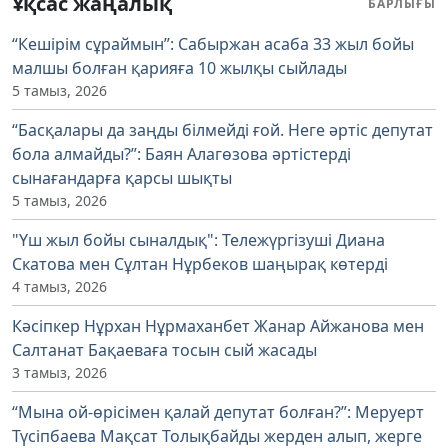
Ұқсас жаңалық
БАРЛЫҒЫ
“Кешірім сұраймын”: Сабыржан асаба 33 жыл бойы
малшы болған қарияға 10 жылқы сыйлады
5 тамыз, 2026
“Басқалары да заңды білмейді ғой. Неге әртіс депутат
бола алмайды?”: Баян Алагөзова әртістерді
сынағандарға қарсы шықты
5 тамыз, 2026
"Үш жыл бойы сыналдық": Тележүргізуші Диана
Скатова мен Сұлтан Нұрбеков шаңырақ көтерді
4 тамыз, 2026
Кәсіпкер Нұрхан Нұрмаханбет Жанар Айжанова мен
Салтанат Бақаеваға тосын сый жасады
3 тамыз, 2026
“Мына ой-өрісімен қалай депутат болған?”: Меруерт
Түсіпбаева Мақсат Толықбайды жерден алып, жерге