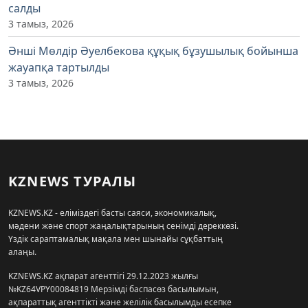
салды
3 тамыз, 2026
Әнші Мөлдір Әуелбекова құқық бұзушылық бойынша
жауапқа тартылды
3 тамыз, 2026
KZNEWS ТУРАЛЫ
KZNEWS.KZ - еліміздегі басты саяси, экономикалық,
мәдени және спорт жаңалықтарының сенімді дереккөзі.
Үздік сараптамалық мақала мен шынайы сұқбаттың
алаңы.
KZNEWS.KZ ақпарат агенттігі 29.12.2023 жылғы
№KZ64VPY00084819 Мерзімді баспасөз басылымын,
ақпараттық агенттікті және желілік басылымды есепке