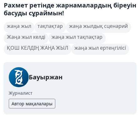
Рахмет ретінде жарнамалардың біреуін
басуды сұраймын!
жаңа жыл
тақпақтар
жаңа жылдық сценарий
Жаңа жыл келді
жаңа жыл тақпақтар
ҚОШ КЕЛДІҢ ЖАҢА ЖЫЛ
жаңа жыл ертеңгілісі
Бауыржан
Журналист
Автор мақалалары