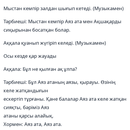
Мыстан кемпір залдан шығып кетеді. (Музыкамен)
Тәрбиеші: Мыстан кемпір Аяз ата мен Ақшақарды
сиқырынан босатқан болар.
Аққала қуанып жүгіріп келеді. (Музыкамен)
Осы кезде қар жауады
Аққала: Бұл не қылған ақ ұлпа?
Тәрбиеші: Бұл Аяз атаның аязы, қырауы. Өзінің
келе жатқандығын
ескертіп тұрғаны. Қане балалар Аяз ата келе жатқан
сияқты, бәріміз Аяз
атаны қарсы алайық.
Хормен: Аяз ата, Аяз ата.