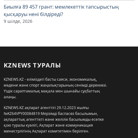
Биылға 89 457 грант: мемлекеттік тапсырыстың
қысқаруы нені білдіреді?
9 шілде, 2026
KZNEWS ТУРАЛЫ
KZNEWS.KZ - еліміздегі басты саяси, экономикалық,
мәдени және спорт жаңалықтарының сенімді дереккөзі.
Үздік сараптамалық мақала мен шынайы сұқбаттың
алаңы.
KZNEWS.KZ ақпарат агенттігі 29.12.2023 жылғы
№KZ64VPY00084819 Мерзімді баспасөз басылымын,
ақпараттық агенттікті және желілік басылымды есепке
қою туралы куәлігі, Ақпарат және коммуникация
министрлігінің Ақпарат комитетімен берілген.