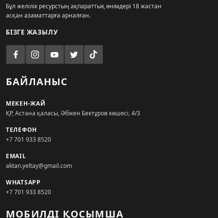
Бұл желілік ресурстың ақпараттық өнімдері 18 жастан
асқан азаматтарға арналған.
БІЗГЕ ЖАЗЫЛУ
БАЙЛАНЫС
МЕКЕН-ЖАЙ
ҚР, Астана қаласы, Әбікен Бектұров көшесі, 4/3
ТЕЛЕФОН
+7 701 933 8520
EMAIL
aktan.yeltay@gmail.com
WHATSAPP
+7 701 933 8520
МОБИЛДІ ҚОСЫМША