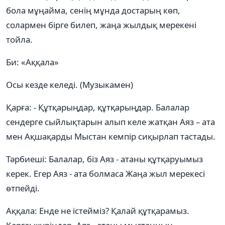
бола мұңайма, сенің мұнда достарың көп,
солармен бірге билеп, жаңа жылдық мерекені
тойла.
Би: «Аққала»
Осы кезде келеді. (Музыкамен)
Қарға: - Құтқарыңдар, құтқарыңдар. Балалар
сендерге сыйлықтарын алып келе жатқан Аяз – ата
мен Ақшақарды Мыстан кемпір сиқырлап тастады.
Тәрбиеші: Балалар, біз Аяз - атаны құтқаруымыз
керек. Егер Аяз - ата болмаса Жаңа жыл мерекесі
өтпейді.
Аққала: Енде не істейміз? Қалай құтқарамыз.