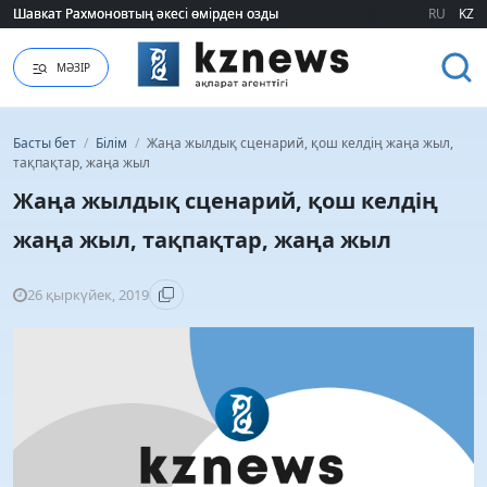
Шавкат Рахмоновтың әкесі өмірден озды
Шавкат Рахмоновтың әкесі өмірден озды
RU
KZ
МӘЗІР
Басты бет
/
Білім
/
Жаңа жылдық сценарий, қош келдің жаңа жыл,
тақпақтар, жаңа жыл
Жаңа жылдық сценарий, қош келдің
жаңа жыл, тақпақтар, жаңа жыл
26 қыркүйек, 2019