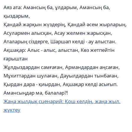
Аяз ата: Амансың ба, ұлдарым, Амансың ба,
қыздарым,
Қандай жарқын жүздерің, Қандай әсем жырларың.
Асулармен алысқан, Асау желмен жарысқан,
Аталарың сіздерге, Шаршап келді - ау алыстан.
Ақшақар: Алыс - алыс, алыстан, Көз жетпейтін
ғарыштан
Жұлдыздардан самғаған, Армандардан аңсаған,
Мұхиттардан шулаған, Дауылдардан тынбаған,
Қырдан дара - қиырдан, Ақшақар келді асығып.
Амансыңдар ма, балалар?!
Жаңа жылдық сценарий: Қош келдің, жаңа жыл.
жүктеу