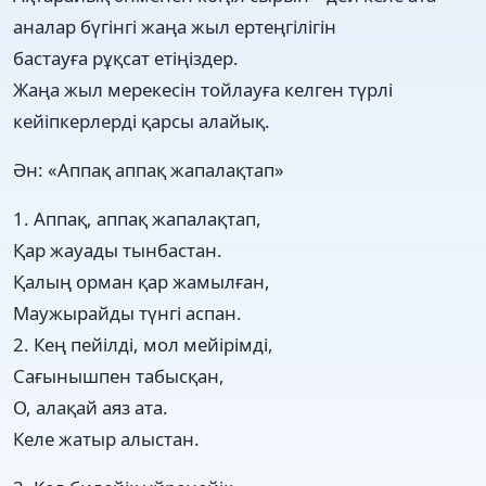
аналар бүгінгі жаңа жыл ертеңгілігін
бастауға рұқсат етіңіздер.
Жаңа жыл мерекесін тойлауға келген түрлі
кейіпкерлерді қарсы алайық.
Ән: «Аппақ аппақ жапалақтап»
1. Аппақ, аппақ жапалақтап,
Қар жауады тынбастан.
Қалың орман қар жамылған,
Маужырайды түнгі аспан.
2. Кең пейілді, мол мейірімді,
Сағынышпен табысқан,
О, алақай аяз ата.
Келе жатыр алыстан.