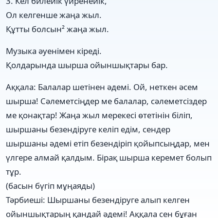
3. Кел билейік үйренейік,
Ол келгенше жаңа жыл.
Құтты болсын² жаңа жыл.
Музыка әуенімен кіреді.
Қолдарында шырша ойыншықтары бар.
Аққала: Балалар шетінен әдемі. Ой, неткен әсем
шырша! Сәлеметсіңдер ме балалар, сәлеметсіздер
ме қонақтар! Жаңа жыл мерекесі өтетінін біліп,
шыршаны безендіруге келіп едім, сендер
шыршаны әдемі етіп безендіріп қойыпсыңдар, мен
үлгере алмай қалдым. Бірақ шырша керемет болып
тұр.
(басын бүгіп мұңаяды)
Тәрбиеші: Шыршаны безендіруге алып келген
ойыншықтарың қандай әдемі! Аққала сен бұған