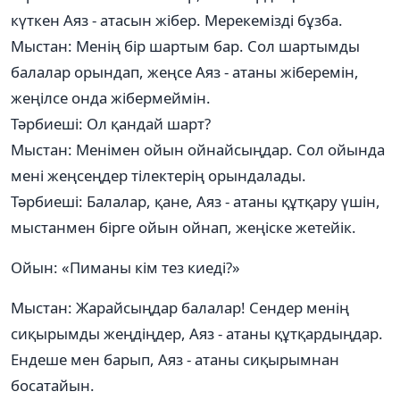
күткен Аяз - атасын жібер. Мерекемізді бұзба.
Мыстан: Менің бір шартым бар. Сол шартымды
балалар орындап, жеңсе Аяз - атаны жіберемін,
жеңілсе онда жібермеймін.
Тәрбиеші: Ол қандай шарт?
Мыстан: Менімен ойын ойнайсыңдар. Сол ойында
мені жеңсеңдер тілектерің орындалады.
Тәрбиеші: Балалар, қане, Аяз - атаны құтқару үшін,
мыстанмен бірге ойын ойнап, жеңіске жетейік.
Ойын: «Пиманы кім тез киеді?»
Мыстан: Жарайсыңдар балалар! Сендер менің
сиқырымды жеңдіңдер, Аяз - атаны құтқардыңдар.
Ендеше мен барып, Аяз - атаны сиқырымнан
босатайын.