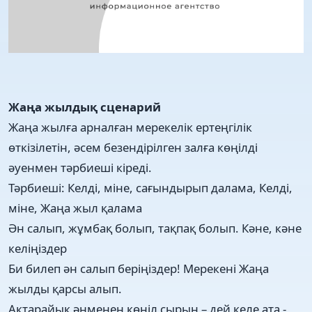
Жаңа жылдық сценарий
Жаңа жылға арналған мерекелік ертеңгілік
өткізілетін, әсем безендірілген залға көңілді
әуенмен тәрбиеші кіреді.
Тәрбиеші: Келді, міне, сағындырып далама, Келді,
міне, Жаңа жыл қалама
Ән салып, жұмбақ болып, тақпақ болып. Кәне, кәне
келіңіздер
Би билеп ән салып беріңіздер! Мерекені Жаңа
жылды қарсы алып.
Ақтарайық әнменен көңіл сырын – дей келе ата -