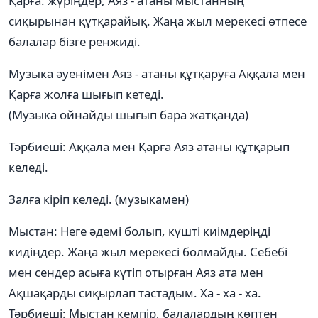
Қарға: жүріңдер, Аяз - атаны мыстанның
сиқырынан құтқарайық. Жаңа жыл мерекесі өтпесе
балалар бізге ренжиді.
Музыка әуенімен Аяз - атаны құтқаруға Аққала мен
Қарға жолға шығып кетеді.
(Музыка ойнайды шығып бара жатқанда)
Тәрбиеші: Аққала мен Қарға Аяз атаны құтқарып
келеді.
Залға кіріп келеді. (музыкамен)
Мыстан: Неге әдемі болып, күшті киімдеріңді
кидіңдер. Жаңа жыл мерекесі болмайды. Себебі
мен сендер асыға күтіп отырған Аяз ата мен
Ақшақарды сиқырлап тастадым. Ха - ха - ха.
Тәрбиеші: Мыстан кемпір, балалардың көптен