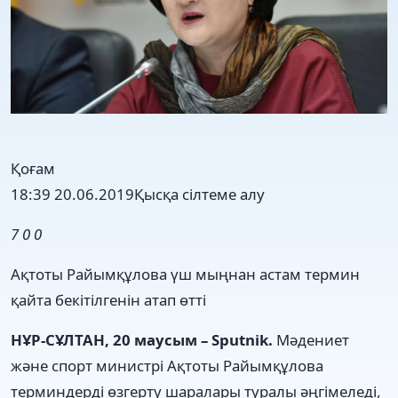
Қоғам
18:39 20.06.2019
Қысқа сілтеме алу
7
0
0
Ақтоты Райымқұлова үш мыңнан астам термин
қайта бекітілгенін атап өтті
НҰР-СҰЛТАН, 20 маусым – Sputnik.
Мәдениет
және спорт министрі Ақтоты Райымқұлова
терминдерді өзгерту шаралары туралы әңгімеледі,