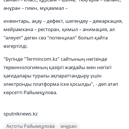
әнұран – гимн, мұқаммал –
инвентарь, ақау – дефект, шегендеу – демаркация,
мейрамхана – ресторан, қимыл – анимация, ал
"әлеует" деген сөз "потенциал" болып қайта
өзгертілді.
"Бүгінде "Termincom.kz" сайтының негізінде
терминологияның қазіргі жағдайы мен негізгі
қағидалары туралы ақпараттандыру үшін
электронды платформа іске қосылды", - деп атап
көрсетті Райымқұлова.
sputniknews.kz
Ақтоты Райымқұлова
әнұран