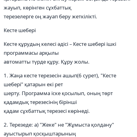
жауып, көрінген сұхбаттық
терезелерге оң жауап беру жеткілікті.
Кесте шебері
Кесте құрудың келесі әдісі – Кесте шебері ішкі
программасы арқылы
автоматты түрде құру. Құру жолы.
1. Жаңа кесте терезесін ашып(6 сурет), "Кесте
шебері" қатарын екі рет
шерту. Программа іске қосылып, оның төрт
қадамдық терезесінің бірінші
қадам сұхбаттық терезесі көрінеді.
2. Терезеде: а) "Жеке" не "Жұмыста қолдану"
ауыстырып қосқыштарының