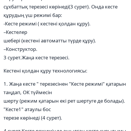
сұхбаттық терезесі көрінеді(3 сурет). Онда кесте
құрудың үш режимі бар:
-Кесте режимі ( кестені қолдан құру).
–Кестелер
шебері (кестені автоматты түрде құру).
–Конструктор.
3 сурет.Жаңа кесте терезесі.
Кестені қолдан құру технологиясы:
1. Жаңа кесте " терезесінен "Кесте режимі" қатарын
таңдап, ОК түймесін
шерту (режим қатарын екі рет шертуге де болады).
"Кесте1" атаулы бос
терезе көрінеді (4 сурет).
4 сурет.Кесте режимінде ашылған кесте құрылымы