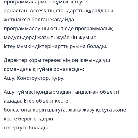
программалармен жұмыс істеуге
арналған. Access-тің стандартты құралдары
жеткіліксіз болған жағдайда
программалаушы осы тілде программалық
модульдерді жазып, жүйенің жүмыс
істеу мүмкіндіктерінарттыруына болады.
Деректер қоры терезесінің оң жағында үш
командалық түйме орналасқан:
Ашу, Конструктор, Құру.
Ашу түймесі қондырмадан таңдалған объекті
ашады. Егер объект кесте
болса, оны көріп шығуға, жаңа жазу қосуға және
кесте берілгендерін
өзгертуге болады.