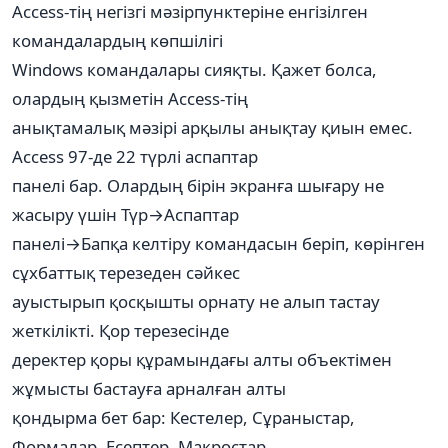
Access-тің негізгі мәзірпунктеріне енгізілген
командалардың көпшілігі
Windows командалары сияқты. Қажет болса,
олардың қызметін Access-тің
анықтамалық мәзірі арқылы анықтау қиын емес.
Access 97-де 22 түрлі аспаптар
панелі бар. Олардың бірін экранға шығару не
жасыру үшін Түр→Аспаптар
панелі→Бапқа келтіру командасын беріп, көрінген
сұхбаттық терезеден сәйкес
ауыстырып қосқышты орнату не алып тастау
жеткілікті. Қор терезесінде
деректер қоры құрамындағы алты объектімен
жұмысты бастауға арналған алты
қондырма бет бар: Кестелер, Сұраныстар,
Формалар, Есептер, Макростар,