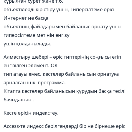
құрылған сурет және т.б.
объектілерді кірістіру үшін, Гиперсілтеме өрісі
Интернет не басқа
объектінің файлдарымен байланыс орнату үшін
гиперсілтеме мәтінін енгізу
үшін қолданылады.
Алмастыру шебері – өріс типтерінің соңғысы етіп
енгізілген элемент. Ол
тип атауы емес, кестелер байланысын орнатуға
арналған ішкі программа.
Кітапта кестелер байланысын құрудың басқа тәсілі
баяндалған .
Кесте өрісін индекстеу.
Access-те индекс берілгендерді бір не бірнеше өріс