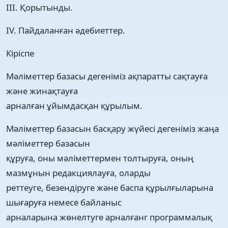
III. Қорытынды.
IV. Пайдаланған әдебиеттер.
Кіріспе
Мәліметтер базасы дегеніміз ақпаратты сақтауға
және жинақтауға
арналған ұйымдасқан құрылым.
Мәліметтер базасын басқару жүйесі дегеніміз жаңа
мәліметтер базасын
құруға, оны мәліметтермен толтыруға, оның
мазмұнын редакциялауға, оларды
реттеуге, безендіруге және баспа құрылғыларына
шығаруға немесе байланыс
арналарына жөнелтуге арналғанг программалық