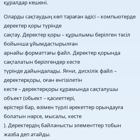
құралдар кешені.
Оларды сақтаудың көп тараған әдісі – компьютерде
деректер қоры түрінде
сақтау. Деректер қоры – құрылымы берілген тәсіл
бойынша ұйымдастырылған
арнайы форматтағы файл. Деректер қорында
сақталатын берілгендер кесте
түрінде дайындалады. Яғни, дискілік файл –
деректерқоры, оған енгізілетін
кесте – деректерқоры құрамында сақталушы
объект (обьект – қасиеттері,
өрістері бар, өзімен түрлі әрекеттер орындауға
болатын нәрсе, мысалы, кесте
). Деректердің байланысты элементтер тобын
жазба деп атайды.