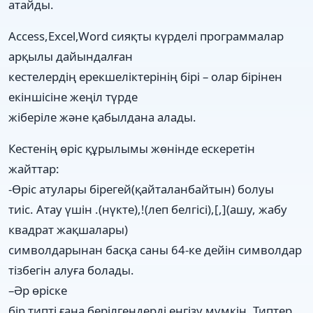
атайды.
Access,Excel,Word сияқты күрделі программалар
арқылы дайындалған
кестелердің ерекшеліктерінің бірі – олар бірінен
екіншісіне жеңіл түрде
жіберіле және қабылдана алады.
Кестенің өріс құрылымы жөнінде ескеретін
жайттар:
-Өріс атулары бірегей(қайталанбайтын) болуы
тиіс. Атау үшін .(нүкте),!(леп белгісі),[,](ашу, жабу
квадрат жақшалары)
символдарынан басқа саны 64-ке дейін символдар
тізбегін алуға болады.
–Әр өріске
бір типті ғана берілгендерді енгізу мүмкін. Типтер