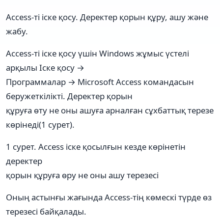
Access-ті іске қосу. Деректер қорын құру, ашу және
жабу.
Access-ті іске қосу үшін Windows жұмыс үстелі
арқылы Іске қосу →
Программалар → Microsoft Access командасын
беружеткілікті. Деректер қорын
құруға өту не оны ашуға арналған сұхбаттық терезе
көрінеді(1 сурет).
1 сурет. Access іске қосылғын кезде көрінетін
деректер
қорын құруға өру не оны ашу терезесі
Оның астынғы жағында Access-тің көмескі түрде өз
терезесі байқалады.