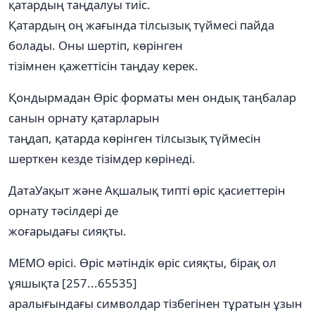
қатардың таңдалуы тиіс.
Қатардың оң жағында тілсызық түймесі пайда
болады. Оны шертіп, көрінген
тізімнен қажеттісін таңдау керек.
Қондырмадан Өріс форматы мен ондық таңбалар
санын орнату қатарларын
таңдап, қатарда көрінген тілсызық түймесін
шерткен кезде тізімдер көрінеді.
ДатаУақыт және Ақшалық типті өріс қасиеттерін
орнату тәсілдері де
жоғарыдағы сияқты.
МЕМО өрісі. Өріс мәтіндік өріс сияқты, бірақ ол
ұяшықта [257...65535]
аралығындағы символдар тізбегінен тұратын ұзын