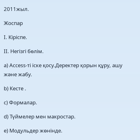
2011жыл.
Жоспар
I. Кіріспе.
II. Негізгі бөлім.
a) Access-ті іске қосу.Деректер қорын құру, ашу
және жабу.
b) Кесте .
c) Формалар.
d) Түймелер мен макростар.
e) Модульдер жөнінде.