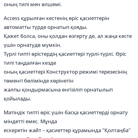
оның типі мен өлшемі.
Acсess құрылған кестенің өріс қасиеттерін
автоматты түрде орнатып қояды.
Қажет болса, оны қолдан өзгерту де, ал жаңа кесте
үшін орнатудв мүмкін.
Түрлі типті өрістердің қасиеттері түрлі-түрлі. Өріс
типі таңдалған кезде
оның қасиеттері Конструктор режимі терезесінің
төменгі бөлімінде көрінетін
жалпы қондырмасына енгізіліп орнатылып
қойылады.
Мәтіндік типті өріс үшін басқа қасиеттерді орнату
міндетті емес. Мұнда
ескеретін жайт – қасиеттер құрамында "Қолтаңба"