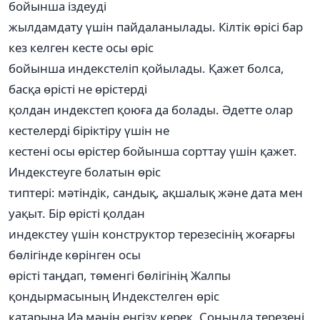
бойынша іздеуді
жылдамдату үшін пайдаланылады. Кілтік өрісі бар
кез келген кесте осы өріс
бойынша индекстеліп қойылады. Қажет болса,
басқа өрісті не өрістерді
қолдан индекстеп қоюға да болады. Әдетте олар
кестелерді біріктіру үшін не
кестені осы өрістер бойынша сорттау үшін қажет.
Индекстеуге болатын өріс
типтері: мәтіндік, сандық, ақшалық және дата мен
уақыт. Бір өрісті қолдан
индекстеу үшін конструктор терезесінің жоғарғы
бөлігінде көрінген осы
өрісті таңдап, төменгі бөлігінің Жалпы
қондырмасының Индекстелген өріс
қатарына Иә мәнін енгізу керек. Соңында терезені