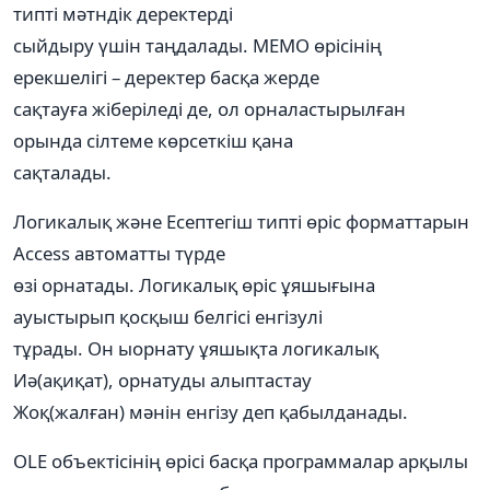
типті мәтндік деректерді
сыйдыру үшін таңдалады. МЕМО өрісінің
ерекшелігі – деректер басқа жерде
сақтауға жіберіледі де, ол орналастырылған
орында сілтеме көрсеткіш қана
сақталады.
Логикалық және Есептегіш типті өріс форматтарын
Access автоматты түрде
өзі орнатады. Логикалық өріс ұяшығына
ауыстырып қосқыш белгісі енгізулі
тұрады. Он ыорнату ұяшықта логикалық
Иә(ақиқат), орнатуды алыптастау
Жоқ(жалған) мәнін енгізу деп қабылданады.
OLE объектісінің өрісі басқа программалар арқылы