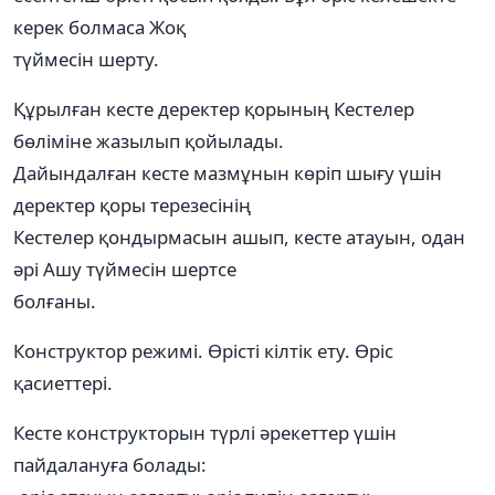
керек болмаса Жоқ
түймесін шерту.
Құрылған кесте деректер қорының Кестелер
бөліміне жазылып қойылады.
Дайындалған кесте мазмұнын көріп шығу үшін
деректер қоры терезесінің
Кестелер қондырмасын ашып, кесте атауын, одан
әрі Ашу түймесін шертсе
болғаны.
Конструктор режимі. Өрісті кілтік ету. Өріс
қасиеттері.
Кесте конструкторын түрлі әрекеттер үшін
пайдалануға болады: