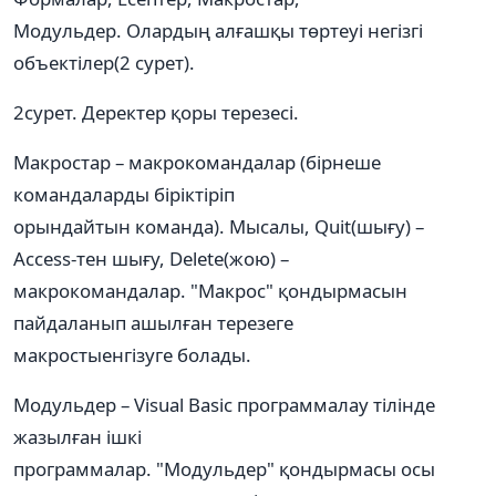
Модульдер. Олардың алғашқы төртеуі негізгі
объектілер(2 сурет).
2сурет. Деректер қоры терезесі.
Макростар – макрокомандалар (бірнеше
командаларды біріктіріп
орындайтын команда). Мысалы, Quit(шығу) –
Access-тен шығу, Delete(жою) –
макрокомандалар. "Макрос" қондырмасын
пайдаланып ашылған терезеге
макростыенгізуге болады.
Модульдер – Visual Basic программалау тілінде
жазылған ішкі
программалар. "Модульдер" қондырмасы осы