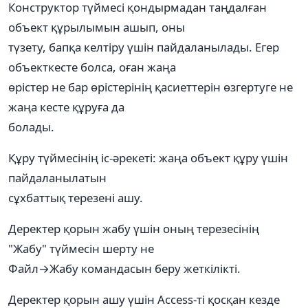
Конструктор түймесі қондырмадан таңдалған
объект құрылымын ашып, оны
түзету, бапқа келтіру үшін пайдаланылады. Егер
объекткесте болса, оған жаңа
өрістер не бар өрістерінің қасиеттерін өзгертуге не
жаңа кесте құруға да
болады.
Құру түймесінің іс-әрекеті: жаңа объект құру үшін
пайдаланылатын
сұхбаттық терезені ашу.
Деректер қорын жабу үшін оның терезесінің
"Жабу" түймесін шерту не
Файл→Жабу командасын беру жеткілікті.
Деректер қорын ашу үшін Access-ті қосқан кезде