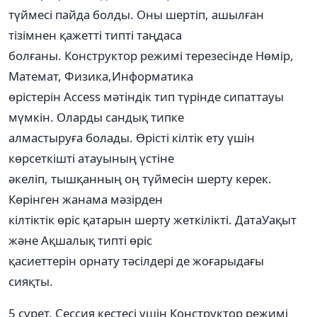
түймесі пайда болды. Оны шертіп, ашылған
тізімнен қажетті типті таңдаса
болғаны. Конструктор режимі терезесінде Нөмір,
Математ, Физика,Информатика
өрістерін Access мәтіндік тип түрінде сипаттауы
мүмкін. Оларды сандық типке
алмастыруға болады. Өрісті кілтік ету үшін
көрсеткішті атауының үстіне
әкеліп, тышқанның оң түймесін шерту керек.
Көрінген жанама мәзірден
кілтіктік өріс қатарын шерту жеткілікті. ДатаУақыт
және Ақшалық типті өріс
қасиеттерін орнату тәсілдері де жоғарыдағы
сияқты.
5 сурет. Сессия кестесі үшін Конструктор режимі