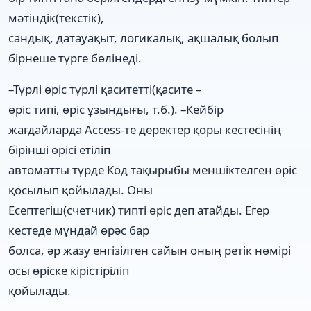
мәтіндік(текстік),
сандық, датауақыт, логикалық, ақшалық болып
бірнеше түрге бөлінеді.
–Түрлі өріс түрлі қаситетті(қасите –
өріс типі, өріс ұзындығы, т.б.). –Кейбір
жағдайларда Access-те деректер қоры кестесінің
бірінші өрісі етіліп
автоматты түрде Код тақырыбы меншіктелген өріс
қосылып қойылады. Оны
Есептегіш(счетчик) типті өріс деп атайды. Егер
кестеде мұндай өрәс бар
болса, әр жазу енгізілген сайын оның ретік нөмірі
осы өріске кірістіріліп
қойылады.