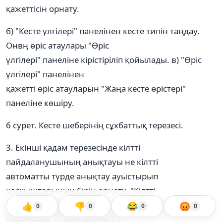
қажеттісін орнату.
б) "Кесте үлгілері" панелінен кесте типін таңдау.
Онвң өріс атаулары "Өріс
үлгілері" панеліне кірістіріліп қойылады. в) "Өріс
үлгілері" панелінен
қажетті өріс атауларын "Жаңа кесте өрістері"
панеліне көшіру.
6 сурет. Кесте шеберінің сұхбаттық терезесі.
3. Екінші қадам терезесінде кілтті
пайдаланушының анықтауы не кілтті
автоматты түрде анықтау ауыстырып
қосқыштарының бірін орнату. "Кілтті
автоматты түрде анықтау" ауыстырып қосқышы
👍
👎
😂
😡
0
0
0
0
орнатылса, Access есептегіш