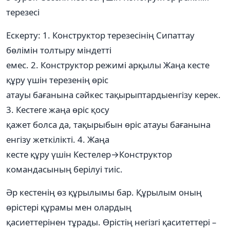
терезесі
Ескерту: 1. Конструктор терезесінің Сипаттау
бөлімін толтыру міндетті
емес. 2. Конструктор режимі арқылы Жаңа кесте
құру үшін терезенің өріс
атауы бағанына сәйкес тақырыптардыенгізу керек.
3. Кестеге жаңа өріс қосу
қажет болса да, тақырыбын өріс атауы бағанына
енгізу жеткілікті. 4. Жаңа
кесте құру үшін Кестелер→Конструктор
командасының берілуі тиіс.
Әр кестенің өз құрылымы бар. Құрылым оның
өрістері құрамы мен олардың
қасиеттерінен тұрады. Өрістің негізгі қаситеттері –