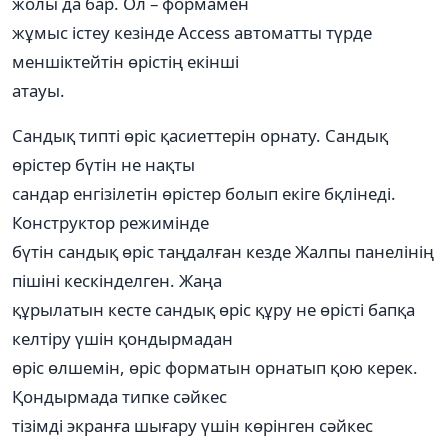
жолы да бар. Ол – формамен
жұмыс істеу кезінде Access автоматты түрде
меншіктейтін өрістің екінші
атауы.
Сандық типті өріс қасиеттерін орнату. Сандық
өрістер бүтін не нақты
сандар енгізілетін өрістер болып екіге бқлінеді.
Конструктор режимінде
бүтін сандық өріс таңдалған кезде Жалпы панелінің
пішіні кескінделген. Жаңа
құрылатын кесте сандық өріс құру не өрісті бапқа
келтіру үшін қондырмадан
өріс өлшемін, өріс форматын орнатып қою керек.
Қондырмада типке сәйкес
тізімді экранға шығару үшін көрінген сәйкес