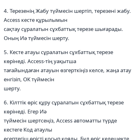
4. Терезенің Жабу түймесін шертіп, терезені жабу.
Access кесте құрылымын
сақтау сұралатын сұхбаттық терезе шығарады.
Оның Иә түймесін шерту.
5. Кесте атауы сұралатын сұхбаттық терезе
көрінеді. Access-тің уақытша
тағайындаған атауын өзгерткіңіз келсе, жаңа атау
енгізіп, ОК түймесін
шерту.
6. Кілттік өріс құру сұралатын сұхбаттық терезе
көрінеді. Егер Иә
түймесін шертсеңіз, Access автоматты түрде
кестеге Код атаулы
есептегіш өрісті қосып қояды. Бұл өріс келешекте