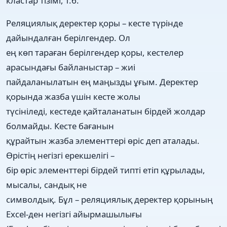
кластар тізімі, т.б.
Реляциялық деректер қоры – кесте түрінде
дайындалған берілгендер. Ол
ең көп тараған берілгендер қоры, кестелер
арасындағы байланыстар – жиі
пайдаланылатын ең маңызды ұғым. Деректер
қорында жазба үшін кесте жолы
түсініледі, кестеде қайталанатын бірдей жолдар
болмайды. Кесте бағанын
құрайтын жазба элементтері өріс деп аталады.
Өрістің негізгі ерекшелігі –
бір өріс элементтері бірдей типті етіп құрылады,
мысалы, сандық не
символдық. Бұл – реляциялық деректер қорының
Excel-ден негізгі айырмашылығы