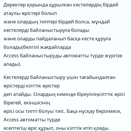
Деректер қорында құрылған кестелердің бірдей
атаулы өрістері болып
және олардың типтері бірдей болса, мұндай
кестелерді байланыстыруға болады
және оларды пайдаланып басқа кесте құруға
болады(белгілі жағдайларда
Access байланыстыруды автоматты түрде жүргізе
алады).
Кестелерді байланыстыру үшін тағайындалған
өрістерді кілттік өрістер
деп атайды. Олардың кемінде біреуініңкілттік өрісі
бірегей, екіншісінің
өрісі осы типті болуы тиіс. Бақа нұсқау берілмесе,
Access автоматты түрде
есептегіш өріс құрып, оны кілттік етіп қояды.