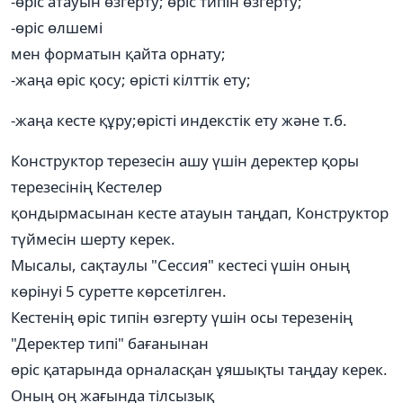
-өріс атауын өзгерту; өріс типін өзгерту;
-өріс өлшемі
мен форматын қайта орнату;
-жаңа өріс қосу; өрісті кілттік ету;
-жаңа кесте құру;өрісті индекстік ету және т.б.
Конструктор терезесін ашу үшін деректер қоры
терезесінің Кестелер
қондырмасынан кесте атауын таңдап, Конструктор
түймесін шерту керек.
Мысалы, сақтаулы "Сессия" кестесі үшін оның
көрінуі 5 суретте көрсетілген.
Кестенің өріс типін өзгерту үшін осы терезенің
"Деректер типі" бағанынан
өріс қатарында орналасқан ұяшықты таңдау керек.
Оның оң жағында тілсызық