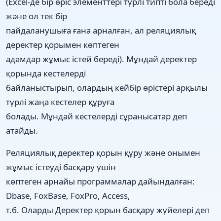
(Excel-де бір өріс элементтері түрлі типті бола береді
және ол тек бір
пайдаланушыға ғана арналған, ал реляциялық
деректер қорымен көптеген
адамдар жұмыс істей береді). Мұндай деректер
қорында кестелерді
байланыстырып, олардың кейбір өрістері арқылы
түрлі жаңа кестелер құруға
болады. Мұндай кестелерді сұранысатар деп
атайды.
Реляциялық деректер қорын құру және онымен
жұмыс істеуді басқару үшін
көптеген арнайы программалар дайындалған:
Dbase, FoxBase, FoxPro, Access,
т.б. Оларды Деректер қорын басқару жүйелері деп