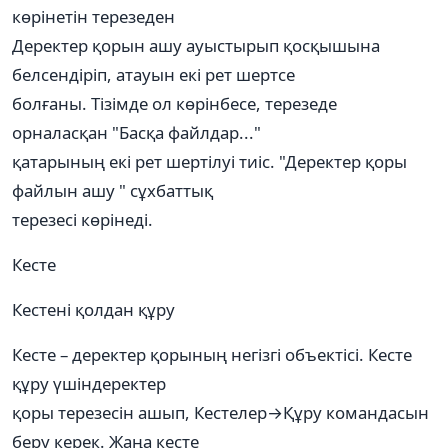
көрінетін терезеден
Деректер қорын ашу ауыстырып қосқышына
белсендіріп, атауын екі рет шертсе
болғаны. Тізімде ол көрінбесе, терезеде
орналасқан "Басқа файлдар..."
қатарының екі рет шертілуі тиіс. "Деректер қоры
файлын ашу " сұхбаттық
терезесі көрінеді.
Кесте
Кестені қолдан құру
Кесте – деректер қорының негізгі объектісі. Кесте
құру үшіндеректер
қоры терезесін ашып, Кестелер→Құру командасын
беру керек. Жаңа кесте