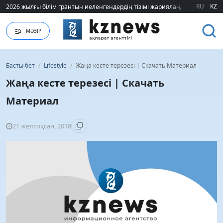
2026 жылғы білім грантын иеленгендердің тізімі жарияланды (ТІЗІМ)
2026 жылғы білім грантын иеленгендердің тізімі жарияланды (ТІЗІМ)
RU
KZ
МӘЗІР
Басты бет
/
Lifestyle
/
Жаңа кесте терезесі | Скачать Материал
Жаңа кесте терезесі | Скачать
Материал
21 желтоқсан, 2018