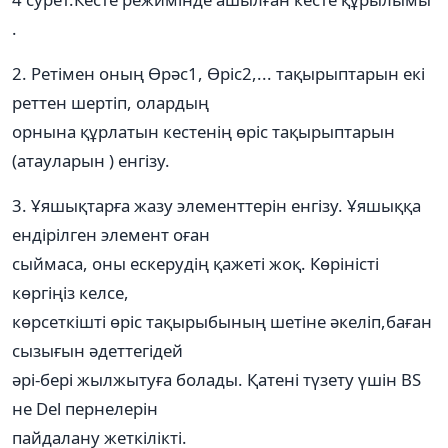
.
2. Ретімен оның Өрәс1, Өріс2,... тақырыптарын екі
реттен шертіп, олардың
орнына құрлатын кестенің өріс тақырыптарын
(атауларын ) енгізу.
3. Ұяшықтарға жазу элементтерін енгізу. Ұяшыққа
ендірілген элемент оған
сыймаса, оны ескерудің қажеті жоқ. Көріністі
көргіңіз келсе,
көрсеткішті өріс тақырыбының шетіне әкеліп,баған
сызығын әдеттегідей
әрі-бері жылжытуға болады. Қатені түзету үшін BS
не Del пернелерін
пайдалану жеткілікті.