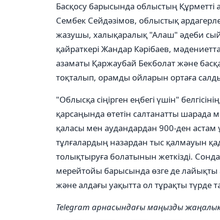
Басқосу барысында облыстың Құрметті 
Сембек Сейдәзімов, облыстық ардагерле
жазушы, халықаралық "Алаш" әдеби сый
қайраткері Жандар Кәрібаев, мәдениетт
азаматы Қаржаубай Бекболат және басқ
тоқталып, орамды ойларын ортаға салд
"Облысқа сіңірген еңбегі үшін" белгісіні
қарсаңында өтетін салтанатты шарада м
қаласы мен аудандардан 900-ден астам 
тұлғалардың назардан тыс қалмауын қада
толықтыруға болатынын жеткізді. Сонд
мерейтойы барысында өзге де лайықты 
және алдағы уақытта ол тұрақты түрде 
Telegram арнасындағы маңызды жаңал