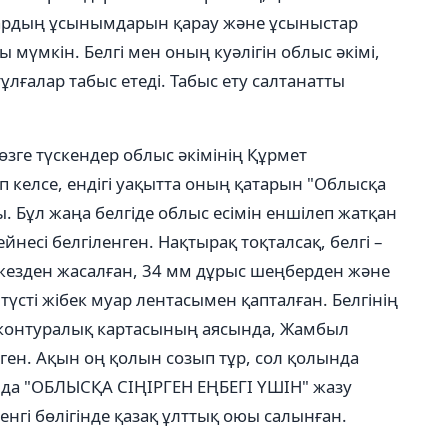
дардың ұсынымдарын қарау және ұсыныстар
 мүмкін. Белгі мен оның куәлігін облыс әкімі,
тұлғалар табыс етеді. Табыс ету салтанатты
көзге түскендер облыс әкімінің Құрмет
 келсе, ендігі уақытта оның қатарын "Облысқа
ды. Бұл жаңа белгіде облыс есімін еншілеп жатқан
есі белгіленген. Нақтырақ тоқталсақ, белгі –
жезден жасалған, 34 мм дұрыс шеңберден және
р түсті жібек муар лентасымен қапталған. Белгінің
онтуралық картасының аясында, Жамбыл
ген. Ақын оң қолын созып тұр, сол қолында
ғында "ОБЛЫСҚА СІҢІРГЕН ЕҢБЕГІ ҮШІН" жазу
енгі бөлігінде қазақ ұлттық оюы салынған.