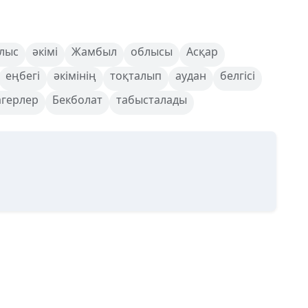
лыс
әкімі
Жамбыл
облысы
Асқар
еңбегі
әкімінің
тоқталып
аудан
белгісі
агерлер
Бекболат
табысталады