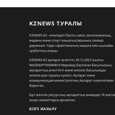
KZNEWS ТУРАЛЫ
KZNEWS.KZ - еліміздегі басты саяси, экономикалық,
мәдени және спорт жаңалықтарының сенімді
дереккөзі. Үздік сараптамалық мақала мен шынайы
сұқбаттың алаңы.
KZNEWS.KZ ақпарат агенттігі 29.12.2023 жылғы
№KZ64VPY00084819 Мерзімді баспасөз басылымын,
ақпараттық агенттікті және желілік басылымды
есепке қою туралы куәлігі, Ақпарат және
коммуникация министрлігінің Ақпарат комитетімен
берілген.
Бұл желілік ресурстың ақпараттық өнімдері 18 жаста
асқан азаматтарға арналған.
БІЗГЕ ЖАЗЫЛУ