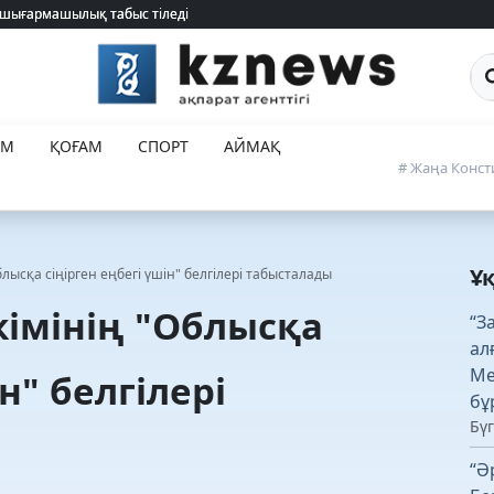
 шығармашылық табыс тіледі
 шығармашылық табыс тіледі
Са
ЕМ
ҚОҒАМ
СПОРТ
АЙМАҚ
# Жаңа Конст
Ұ
лысқа сіңірген еңбегі үшін" белгілері табысталады
імінің "Облысқа
“З
ал
Ме
н" белгілері
бұ
Бүг
“Ә