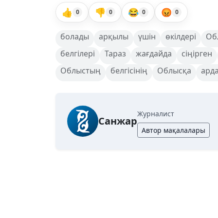
👍
👎
😂
😡
0
0
0
0
болады
арқылы
үшін
өкілдері
Об
белгілері
Тараз
жағдайда
сіңірген
Облыстың
белгісінің
Облысқа
ард
Журналист
Санжар
Автор мақалалары