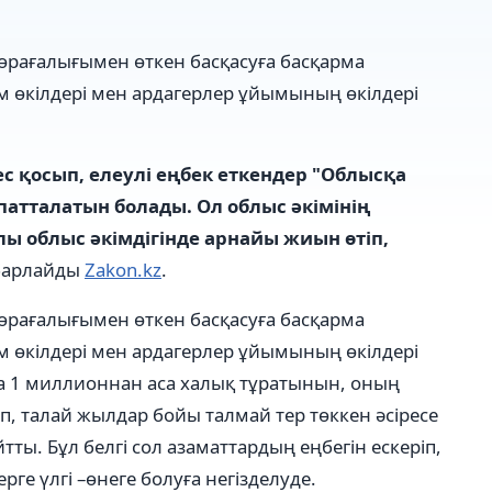
рағалығымен өткен басқасуға басқарма
м өкілдері мен ардагерлер ұйымының өкілдері
ес қосып, елеулі еңбек еткендер "Облысқа
апатталатын болады. Ол облыс әкімінің
лы облыс әкімдігінде арнайы жиын өтіп,
барлайды
Zakon.kz
.
рағалығымен өткен басқасуға басқарма
м өкілдері мен ардагерлер ұйымының өкілдері
а 1 миллионнан аса халық тұратынын, оның
п, талай жылдар бойы талмай тер төккен әсіресе
йтты. Бұл белгі сол азаматтардың еңбегін ескеріп,
рге үлгі –өнеге болуға негізделуде.