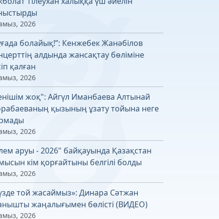
кболат Тілеухан халыққа үш әйелін
ныстырды
амыз, 2026
ұғада болайық!”: Кенжебек Жанәбілов
нцерттің алдында жансақтау бөліміне
сіп қалған
амыз, 2026
енішім жоқ": Айгүл Иманбаева Алтынай
рабаеваның қызының ұзату тойына неге
рмады
амыз, 2026
лем аруы - 2026" байқауында Қазақстан
мысын кім қорғайтыны белгілі болды
амыз, 2026
үзде той жасаймыз»: Динара Сәтжан
анышты жаңалығымен бөлісті (ВИДЕО)
амыз, 2026