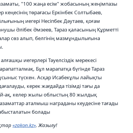
азаматы, "100 жаңа есім" жобасының жеңімпазы
р кеңесінің төрағасы Еркінбек Солтыбаев,
лығының иегері Несіпбек Дәутаев, қоғам
анушы Әлібек Әмзеев, Тараз қаласының Құрметті
алар сөз алып, белгінің мазмұндылығына
ы.
ң алғашқы иегерлері Тәуелсіздік мерекесі
арапатталмақ. Бұл марапатқа бүгінде Тараз
ұсыныс түскен. Асқар Исабекұлы лайықты
ғалауды, керек жағдайда тізімді тағы да
ай-ақ, келер жылы облыстың 80 жылдық
азаматтар аталмыш награданы кеудесіне тағады
табысталатын болады
ықтар
«zakon.kz»
. Жазылу!