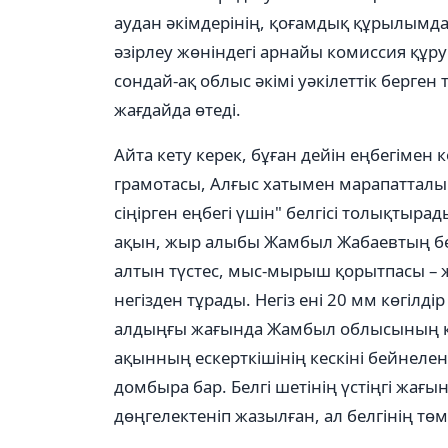
аудан әкімдерінің, қоғамдық құрылым
әзірлеу жөніндегі арнайы комиссия құруы
сондай-ақ облыс әкімі уәкілеттік берген 
жағдайда өтеді.
Айта кету керек, бұған дейін еңбегімен 
грамотасы, Алғыс хатымен марапатталып
сіңірген еңбегі үшін" белгісі толықтыра
ақын, жыр алыбы Жамбыл Жабаевтың бейн
алтын түстес, мыс-мырыш қорытпасы – 
негізден тұрады. Негіз ені 20 мм көгілді
алдыңғы жағында Жамбыл облысының к
ақынның ескерткішінің кескіні бейнелен
домбыра бар. Белгі шетінің үстіңгі жа
дөңгелектеніп жазылған, ал белгінің төм