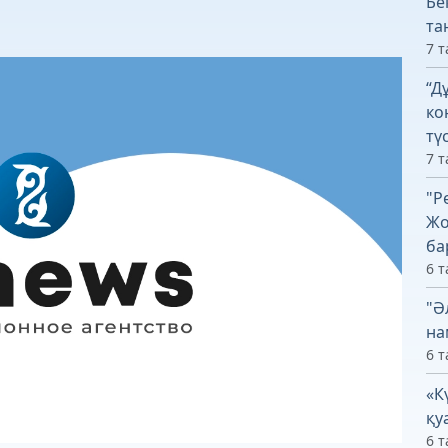
Бе
та
7 т
“Д
ко
тү
7 т
"Р
Жо
ба
6 т
"Ә
на
6 т
«К
қу
6 т