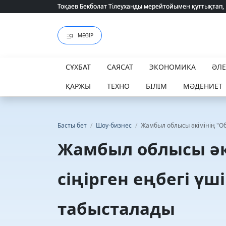
Тоқаев Бекболат Тілеуханды мерейтойымен құттықтап,
Тоқаев Бекболат Тілеуханды мерейтойымен құттықтап,
МӘЗІР
СҰХБАТ
САЯСАТ
ЭКОНОМИКА
ӘЛ
ҚАРЖЫ
ТЕХНО
БІЛІМ
МӘДЕНИЕТ
Басты бет
/
Шоу-бизнес
/
Жамбыл облысы әкімінің "Об
Жамбыл облысы әк
сіңірген еңбегі үші
табысталады