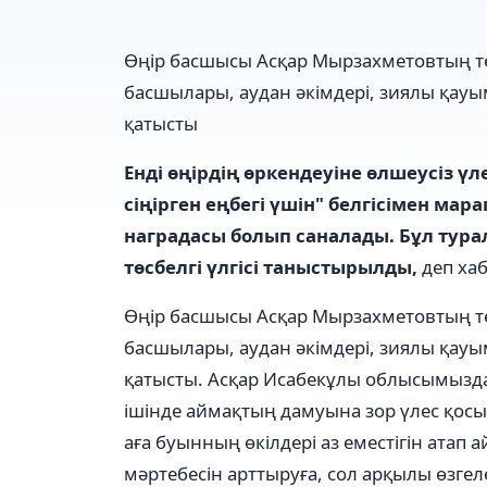
Өңір басшысы Асқар Мырзахметовтың тө
басшылары, аудан әкімдері, зиялы қауы
қатысты
Енді өңірдің өркендеуіне өлшеусіз үл
сіңірген еңбегі үшін" белгісімен мар
наградасы болып саналады. Бұл тура
төсбелгі үлгісі таныстырылды,
деп ха
Өңір басшысы Асқар Мырзахметовтың тө
басшылары, аудан әкімдері, зиялы қауы
қатысты. Асқар Исабекұлы облысымызд
ішінде аймақтың дамуына зор үлес қосы
аға буынның өкілдері аз еместігін атап а
мәртебесін арттыруға, сол арқылы өзгеле