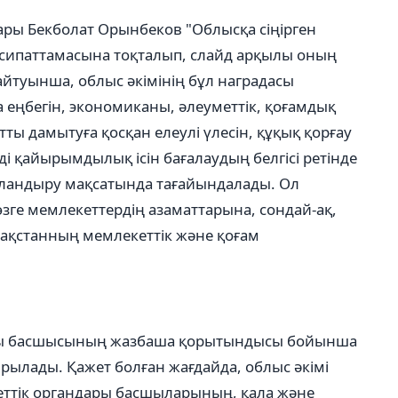
ары Бекболат Орынбеков "Облысқа сіңірген
н сипаттамасына тоқталып, слайд арқылы оның
айтуынша, облыс әкімінің бұл наградасы
 еңбегін, экономиканы, әлеуметтік, қоғамдық
ты дамытуға қосқан елеулі үлесін, құқық қорғау
ді қайырымдылық ісін бағалаудың белгісі ретінде
ландыру мақсатында тағайындалады. Ол
 өзге мемлекеттердің азаматтарына, сондай-ақ,
азақстанның мемлекеттік және қоғам
раты басшысының жазбаша қорытындысы бойынша
сырылады. Қажет болған жағдайда, облыс әкімі
еттік органдары басшыларының, қала және