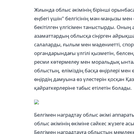
Жиында облыс әкімінің бірінші орынбас
еңбегі үшін" белгісінің мән-маңызы ме
бекітілген үлгісімен таныстырды. Оның 
азаматтардың облысқа сіңірген айрықша
салаларды, ғылым мен мәдениетті, спорт
органдарындағы үлгілі қызметін, белсен
ресми көтермелеу мен моральдық ынта
облыстың, еліміздің басқа өңірлері мен
өңірдің дамуына өз үлестерін қосқан Қ
қайраткерлеріне табыс етілетін болады.
Белгімен наградтау облыс әкімі аппа
облыс әкімінің өкіміне сәйкес жүзеге а
Белгімен наградтауға облыстың мемлек