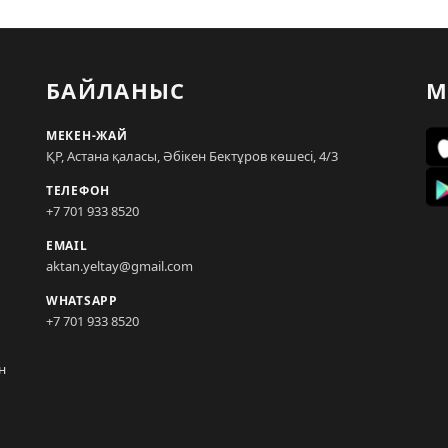
БАЙЛАНЫС
М
МЕКЕН-ЖАЙ
ҚР, Астана қаласы, Әбікен Бектұров көшесі, 4/3
ТЕЛЕФОН
+7 701 933 8520
EMAIL
aktan.yeltay@gmail.com
WHATSAPP
+7 701 933 8520
н