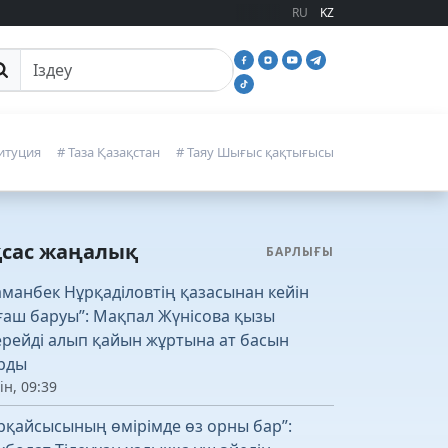
RU
KZ
йттан іздеу
итуция
# Таза Қазақстан
# Таяу Шығыс қақтығысы
қсас жаңалық
БАРЛЫҒЫ
аманбек Нұрқаділовтің қазасынан кейін
ғаш баруы”: Мақпал Жүнісова қызы
рейді алып қайын жұртына ат басын
рды
ін, 09:39
рқайсысының өмірімде өз орны бар”: