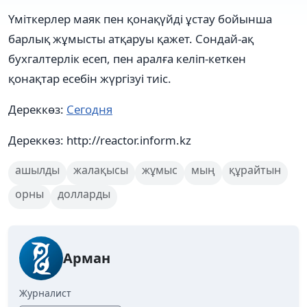
Үміткерлер маяк пен қонақүйді ұстау бойынша
барлық жұмысты атқаруы қажет. Сондай-ақ
бухгалтерлік есеп, пен аралға келіп-кеткен
қонақтар есебін жүргізуі тиіс.
Дереккөз:
Сегодня
Дереккөз: http://reactor.inform.kz
ашылды
жалақысы
жұмыс
мың
құрайтын
орны
долларды
Арман
Журналист