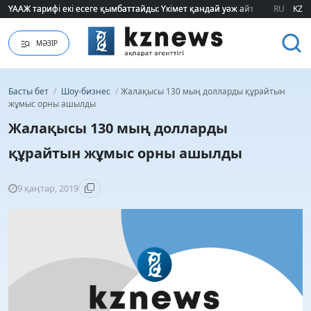
ҮААЖ тарифі екі есеге қымбаттайды: Үкімет қандай уәж айтады?
ҮААЖ тарифі екі есеге қымбаттайды: Үкімет қандай уәж айтады?
RU
KZ
МӘЗІР
Басты бет
/
Шоу-бизнес
/
​Жалақысы 130 мың долларды құрайтын
жұмыс орны ашылды
​Жалақысы 130 мың долларды
құрайтын жұмыс орны ашылды
9 қаңтар, 2019