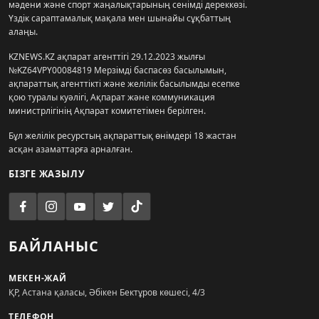
мәдени және спорт жаңалықтарының сенімді дереккөзі.
Үздік сараптамалық мақала мен шынайы сұқбаттың
алаңы.
KZNEWS.KZ ақпарат агенттігі 29.12.2023 жылғы
№KZ64VPY00084819 Мерзімді баспасөз басылымын,
ақпараттық агенттікті және желілік басылымды есепке
қою туралы куәлігі, Ақпарат және коммуникация
министрлігінің Ақпарат комитетімен берілген.
Бұл желілік ресурстың ақпараттық өнімдері 18 жастан
асқан азаматтарға арналған.
БІЗГЕ ЖАЗЫЛУ
БАЙЛАНЫС
МЕКЕН-ЖАЙ
ҚР, Астана қаласы, Әбікен Бектұров көшесі, 4/3
ТЕЛЕФОН