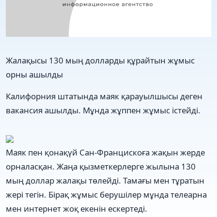
​Жалақысы 130 мың долларды құрайтын жұмыс
орны ашылды
Калифорния штатында маяк қарауылшысы деген
вакансия ашылды. Мұнда жұппен жұмыс істейді.
Маяк пен қонақүй Сан-Францискоға жақын жерде
орналасқан. Жаңа қызметкерлерге жылына 130
мың доллар жалақы төлейді. Тамағы мен тұратын
жері тегін. Бірақ жұмыс берушілер мұнда телеарна
мен интернет жоқ екенін ескертеді.