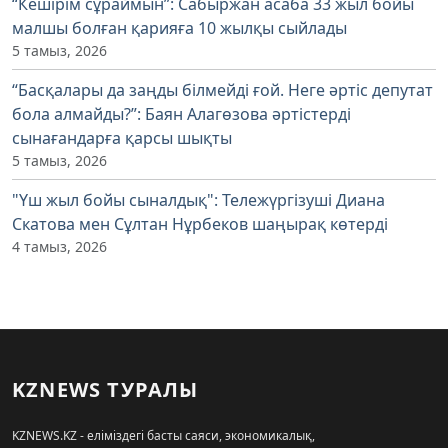
“Кешірім сұраймын”: Сабыржан асаба 33 жыл бойы
малшы болған қарияға 10 жылқы сыйлады
5 тамыз, 2026
“Басқалары да заңды білмейді ғой. Неге әртіс депутат
бола алмайды?”: Баян Алагөзова әртістерді
сынағандарға қарсы шықты
5 тамыз, 2026
"Үш жыл бойы сыналдық": Тележүргізуші Диана
Скатова мен Сұлтан Нұрбеков шаңырақ көтерді
4 тамыз, 2026
KZNEWS ТУРАЛЫ
KZNEWS.KZ - еліміздегі басты саяси, экономикалық,