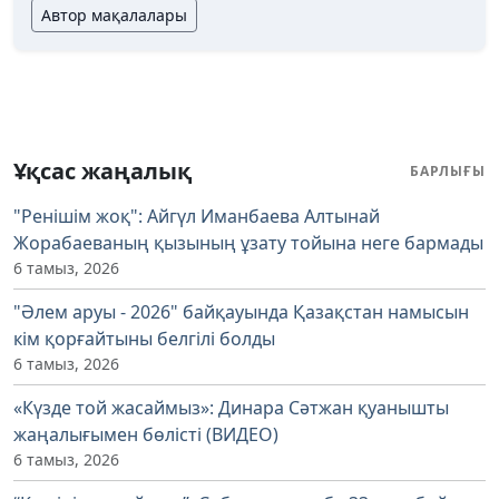
Автор мақалалары
Ұқсас жаңалық
БАРЛЫҒЫ
"Ренішім жоқ": Айгүл Иманбаева Алтынай
Жорабаеваның қызының ұзату тойына неге бармады
6 тамыз, 2026
"Әлем аруы - 2026" байқауында Қазақстан намысын
кім қорғайтыны белгілі болды
6 тамыз, 2026
«Күзде той жасаймыз»: Динара Сәтжан қуанышты
жаңалығымен бөлісті (ВИДЕО)
6 тамыз, 2026