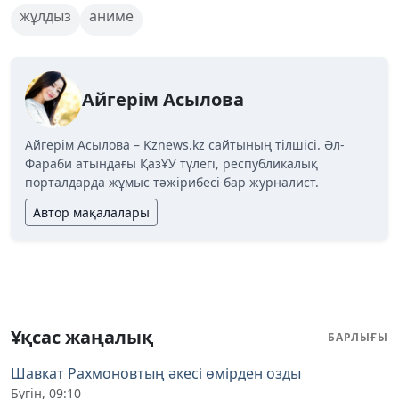
жұлдыз
аниме
Айгерім Асылова
Айгерім Асылова – Kznews.kz сайтының тілшісі. Әл-
Фараби атындағы ҚазҰУ түлегі, республикалық
порталдарда жұмыс тәжірибесі бар журналист.
Автор мақалалары
Ұқсас жаңалық
БАРЛЫҒЫ
Шавкат Рахмоновтың әкесі өмірден озды
Бүгін, 09:10