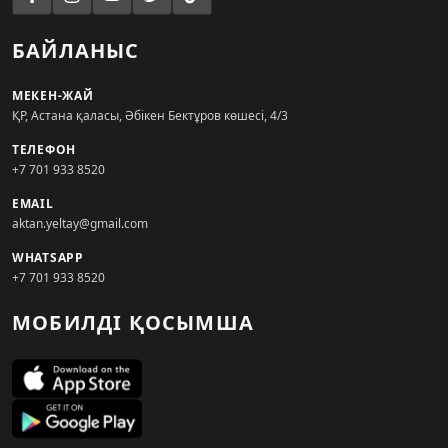
БАЙЛАНЫС
МЕКЕН-ЖАЙ
ҚР, Астана қаласы, Әбікен Бектұров көшесі, 4/3
ТЕЛЕФОН
+7 701 933 8520
EMAIL
aktan.yeltay@gmail.com
WHATSAPP
+7 701 933 8520
МОБИЛДІ ҚОСЫМША