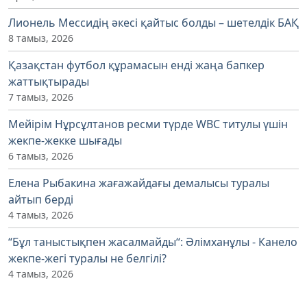
Лионель Мессидің әкесі қайтыс болды – шетелдік БАҚ
8 тамыз, 2026
Қазақстан футбол құрамасын енді жаңа бапкер
жаттықтырады
7 тамыз, 2026
Мейірім Нұрсұлтанов ресми түрде WBC титулы үшін
жекпе-жекке шығады
6 тамыз, 2026
Елена Рыбакина жағажайдағы демалысы туралы
айтып берді
4 тамыз, 2026
“Бұл таныстықпен жасалмайды“: Әлімханұлы - Канело
жекпе-жегі туралы не белгілі?
4 тамыз, 2026