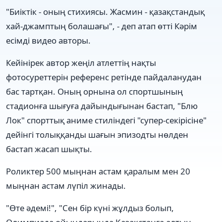
"Биіктік - оның стихиясы. Жасмин - қазақстандық
хай-джамптың болашағы", - деп атап өтті Кәрім
есімді видео авторы.
Кейінірек автор жеңіл атлеттің нақты
фотосуреттерін референс ретінде пайдаланудан
бас тартқан. Оның орнына ол спортшының
стадионға шығуға дайындығынан бастап, "Блю
Лок" спорттық аниме стиліндегі "супер-секірісіне"
дейінгі толыққанды шағын эпизодты нөлден
бастап жасап шықты.
Роликтер 500 мыңнан астам қаралым мен 20
мыңнан астам лүпіл жинады.
"Өте әдемі!", "Сен бір күні жұлдыз болып,