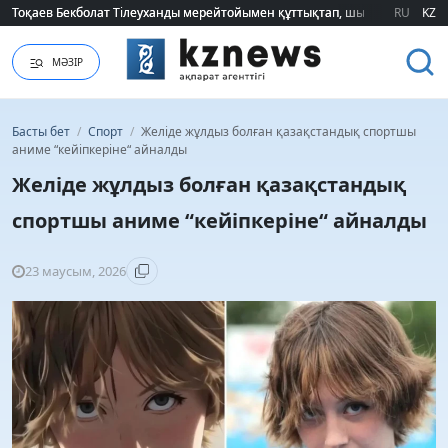
Тоқаев Бекболат Тілеуханды мерейтойымен құттықтап, шығармашылық т
Тоқаев Бекболат Тілеуханды мерейтойымен құттықтап, шығармашылық т
RU
KZ
МӘЗІР
Басты бет
/
Спорт
/
Желіде жұлдыз болған қазақстандық спортшы
аниме “кейіпкеріне“ айналды
Желіде жұлдыз болған қазақстандық
спортшы аниме “кейіпкеріне“ айналды
23 маусым, 2026