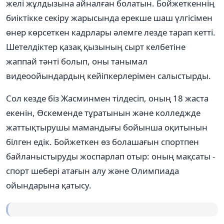
желі жұлдызына айналған болатын. Бойжеткеннің
биіктікке секіру жарысында ерекше шаш үлгісімен
өнер көрсеткен кадрлары әлемге лезде тарап кетті.
Шетелдіктер қазақ қызының сырт келбетіне
жаппай тәнті болып, оны танымал
видеоойындардың кейіпкерлерімен салыстырды.
Сол кезде біз Жасминмен тілдесіп, оның 18 жаста
екенін, Өскеменде тұратынын және колледжде
жаттықтырушы мамандығы бойынша оқитынын
білген едік. Бойжеткен өз болашағын спортпен
байланыстыруды жоспарлап отыр: оның мақсаты -
спорт шебері атағын алу және Олимпиада
ойындарына қатысу.