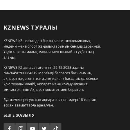
KZNEWS ТУРАЛЫ
KZNEWS.KZ - еліміздегі басты саяси, экономикалық,
мәдени және спорт жаңалықтарының сенімді дереккөзі.
Үздік сараптамалық мақала мен шынайы сұқбаттың
алаңы.
KZNEWS.KZ ақпарат агенттігі 29.12.2023 жылғы
№KZ64VPY00084819 Мерзімді баспасөз басылымын,
ақпараттық агенттікті және желілік басылымды есепке
қою туралы куәлігі, Ақпарат және коммуникация
министрлігінің Ақпарат комитетімен берілген.
Бұл желілік ресурстың ақпараттық өнімдері 18 жастан
асқан азаматтарға арналған.
БІЗГЕ ЖАЗЫЛУ