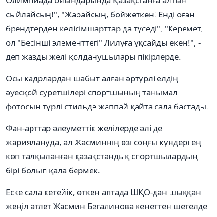
Олимпиада ойындарында Қазақстанға алтын
сыйлайсың!", "Жарайсың, бойжеткен! Енді оған
брендтерден келісімшарттар да түседі", "Керемет,
ол "Бесінші элементтегі" Лилуға ұқсайды екен!", -
деп жазды желі қолданушылары пікірлерде.
Осы кадрлардан шабыт алған әртүрлі елдің
әуесқой суретшілері спортшының танымал
фотосын түрлі стильде жаппай қайта сала бастады.
Фан-арттар әлеуметтік желілерде әлі де
жариялануда, ал Жасминнің өзі соңғы күндері ең
көп талқыланған қазақстандық спортшылардың
бірі болып қала бермек.
Еске сала кетейік, өткен аптада ШҚО-дан шыққан
жеңіл атлет Жасмин Бегалинова кенеттен шетелде