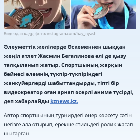
Видеодан кадр, фото: instagram.com/hay_nyash
Әлеуметтік желілерде Өскеменнен шыққан
жеңіл атлет Жасмин Бегалинова әлі де қызу
талқыланып жатыр. Спортшының жарқын
бейнесі әлемнің түкпір-түкпіріндегі
жанкүйерлерді шабыттандырды, тіпті бір
видеокреатор оған арнап әсерлі аниме түсірді,
деп хабарлайды
kznews.kz.
Автор спортшының турнирдегі өнер көрсету сәтін
негізге ала отырып, ерекше стильдегі ролик жасап
шығарған.