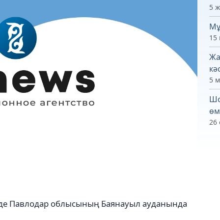
5 
Мұ
15
Жа
кәс
5 
Шо
өм
26 
уірде Павлодар облысының Баянауыл ауданында