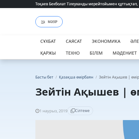
Тоқаев Бекболат Тілеуханды мерейтойымен құттықтап,
Тоқаев Бекболат Тілеуханды мерейтойымен құттықтап,
МӘЗІР
СҰХБАТ
САЯСАТ
ЭКОНОМИКА
ӘЛ
ҚАРЖЫ
ТЕХНО
БІЛІМ
МӘДЕНИЕТ
Басты бет
/
Қазақша өмірбаян
/
Зейтін Ақышев | өмі
Зейтін Ақышев | 
1 наурыз, 2019
Сілтеме