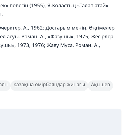
к» повесін (1955), Я.Коластың «Талап атай»
ы.
ерктер. А., 1962; Достарым менің. Әңгімелер
ел асуы. Роман. А., «Жазушы», 1975; Жесірлер.
зушы», 1973, 1976; Жаяу Мұса. Роман. А.,
аян
қазақша өмірбаяндар жинағы
Ақышев