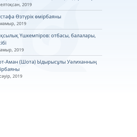
желтоқсан, 2019
стафа Өзтүрік өмірбаяны
 мамыр, 2019
қсылық Үшкемпіров: отбасы, балалары,
ібі
мамыр, 2019
т-Аман (Шота) Ыдырысұлы Уәлиханның
ірбаяны
сәуір, 2019