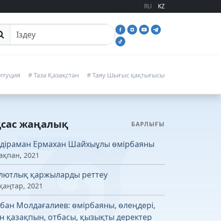
RU
KZ
йттан іздеу
итуция
# Таза Қазақстан
# Таяу Шығыс қақтығысы
қсас жаңалық
БАРЛЫҒЫ
діраман Ермахан Шайхыұлы өмірбаяны
ақпан, 2021
лютлық қаржыларды реттеу
қаңтар, 2021
бан Молдағалиев: өмірбаяны, өлеңдері,
н қазақпын, отбасы, қызықты деректер