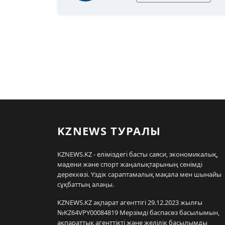
KZNEWS ТУРАЛЫ
KZNEWS.KZ - еліміздегі басты саяси, экономикалық,
мәдени және спорт жаңалықтарының сенімді
дереккөзі. Үздік сараптамалық мақала мен шынайы
сұқбаттың алаңы.
KZNEWS.KZ ақпарат агенттігі 29.12.2023 жылғы
№KZ64VPY00084819 Мерзімді баспасөз басылымын,
ақпараттық агенттікті және желілік басылымды