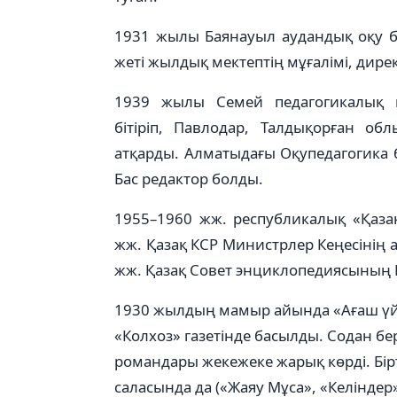
1931 жылы Баянауыл аудандық оқу бөл
жеті жылдық мектептің мұғалімі, дир
1939 жылы Семей педагогикалық и
бітіріп, Павлодар, Талдықорған обл
атқарды. Алматыдағы Оқупедагогика б
Бас редактор болды.
1955–1960 жж. республикалық «Қазақ
жж. Қазақ КСР Министрлер Кеңесінің
жж. Қазақ Совет энциклопедиясының 
1930 жылдың мамыр айында «Ағаш үй»
«Колхоз» газетінде басылды. Содан бер
романдары жекежеке жарық көрді. Бір
саласында да («Жаяу Мұса», «Келіндер