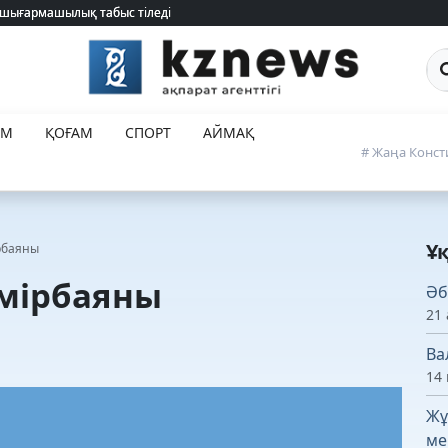
 шығармашылық табыс тіледі
 шығармашылық табыс тіледі
Са
ЕМ
ҚОҒАМ
СПОРТ
АЙМАҚ
# Жаңа Конст
Ұ
рбаяны
өмірбаяны
Әб
21 
Ва
14 
Жұ
ме