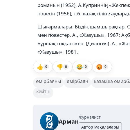
романын (1952), А.Куприннің «Жекпеже
повесін (1956), т.б. қазақ тіліне аудард
Шығармалары: Біздің шамшырақтар. Оч
мен повестер. А., «Жазушы», 1967; Ақб
Бұршақ соққан жер. (Дилогия). А., «Жа
«Жазушы», 1981.
👍
👎
😂
😡
0
0
0
0
өмірбаяны
өмірбаян
казакша омирб
Зейтін
Журналист
Арман
Автор мақалалары