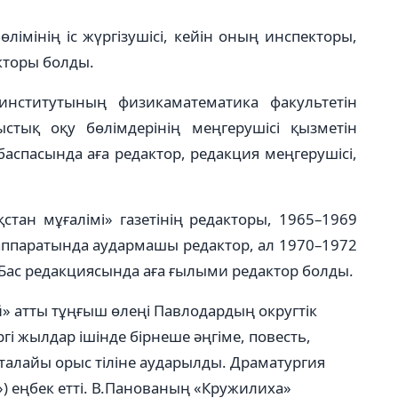
імінің іс жүргізушісі, кейін оның инспекторы,
екторы болды.
нститутының физикаматематика факультетін
ыстық оқу бөлімдерінің меңгерушісі қызметін
аспасында аға редактор, редакция меңгерушісі,
стан мұғалімі» газетінің редакторы, 1965–1969
 аппаратында аудармашы редактор, ал 1970–1972
Бас редакциясында аға ғылыми редактор болды.
 атты тұңғыш өлеңі Павлодардың округтік
гі жылдар ішінде бірнеше әңгіме, повесть,
талайы орыс тіліне аударылды. Драматургия
») еңбек етті. В.Панованың «Кружилиха»