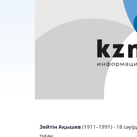
Зейтін
Ақышев
(1911–1991) - 18 сә
туған.