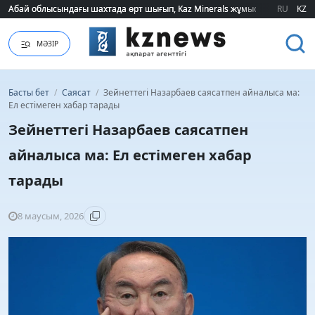
Абай облысындағы шахтада өрт шығып, Kaz Minerals жұмысшылары эва
Абай облысындағы шахтада өрт шығып, Kaz Minerals жұмысшылары эва
RU
KZ
МӘЗІР
Басты бет
/
Саясат
/
Зейнеттегі Назарбаев саясатпен айналыса ма:
Ел естімеген хабар тарады
Зейнеттегі Назарбаев саясатпен
айналыса ма: Ел естімеген хабар
тарады
8 маусым, 2026