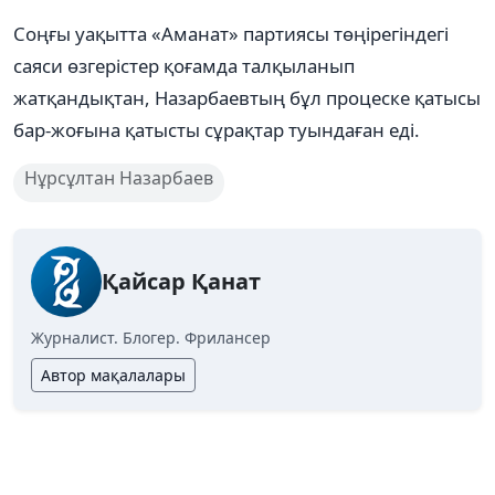
Соңғы уақытта «Аманат» партиясы төңірегіндегі
саяси өзгерістер қоғамда талқыланып
жатқандықтан, Назарбаевтың бұл процеске қатысы
бар-жоғына қатысты сұрақтар туындаған еді.
Нұрсұлтан Назарбаев
Қайсар Қанат
Журналист. Блогер. Фрилансер
Автор мақалалары