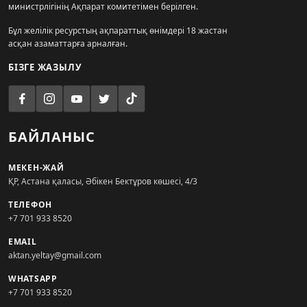
министрлігінің Ақпарат комитетімен берілген.
Бұл желілік ресурстың ақпараттық өнімдері 18 жастан
асқан азаматтарға арналған.
БІЗГЕ ЖАЗЫЛУ
БАЙЛАНЫС
МЕКЕН-ЖАЙ
ҚР, Астана қаласы, Әбікен Бектұров көшесі, 4/3
ТЕЛЕФОН
+7 701 933 8520
EMAIL
aktan.yeltay@gmail.com
WHATSAPP
+7 701 933 8520