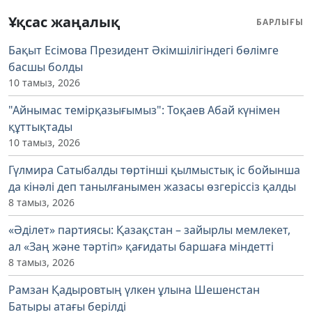
Ұқсас жаңалық
БАРЛЫҒЫ
Бақыт Есімова Президент Әкімшілігіндегі бөлімге
басшы болды
10 тамыз, 2026
"Айнымас темірқазығымыз": Тоқаев Абай күнімен
құттықтады
10 тамыз, 2026
Гүлмира Сатыбалды төртінші қылмыстық іс бойынша
да кінәлі деп танылғанымен жазасы өзгеріссіз қалды
8 тамыз, 2026
«Әділет» партиясы: Қазақстан – зайырлы мемлекет,
ал «Заң және тәртіп» қағидаты баршаға міндетті
8 тамыз, 2026
Рамзан Қадыровтың үлкен ұлына Шешенстан
Батыры атағы берілді