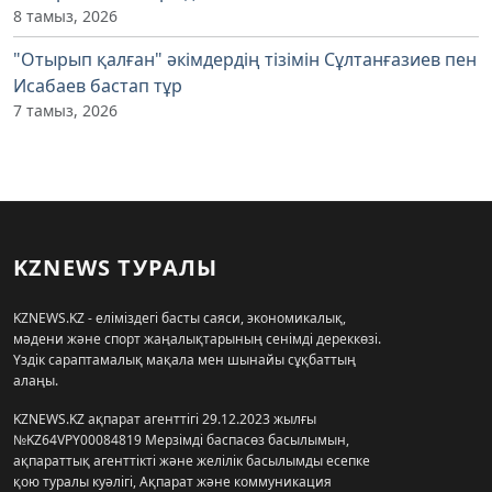
8 тамыз, 2026
"Отырып қалған" әкімдердің тізімін Сұлтанғазиев пен
Исабаев бастап тұр
7 тамыз, 2026
KZNEWS ТУРАЛЫ
KZNEWS.KZ - еліміздегі басты саяси, экономикалық,
мәдени және спорт жаңалықтарының сенімді дереккөзі.
Үздік сараптамалық мақала мен шынайы сұқбаттың
алаңы.
KZNEWS.KZ ақпарат агенттігі 29.12.2023 жылғы
№KZ64VPY00084819 Мерзімді баспасөз басылымын,
ақпараттық агенттікті және желілік басылымды есепке
қою туралы куәлігі, Ақпарат және коммуникация