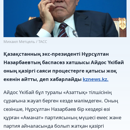
Михаил Метцель / ТАСС
Қазақстанның экс-президенті Нұрсұлтан
Назарбаевтың баспасөз хатшысы Айдос Үкібай
оның қазіргі саяси процестерге қатысы жоқ
екенін айтты, деп хабарлайды
kznews.kz.
Айдос Үкібай бұл туралы «Азаттық» тілшісінің
сұрағына жауап берген кезде мәлімдеген. Оның
сөзінше, Нұрсұлтан Назарбаев бір кездері өзі
құрған «Аманат» партиясының мүшесі емес және
партия айналасында болып жатқан қазіргі