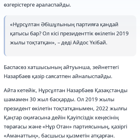
өзгерістерге араласпайды.
«Нұрсұлтан Әбішұлының партияға қандай
қатысы бар? Ол кісі президенттік өкілетін 2019
жылы тоқтатқан», – деді Айдос Үкібай.
Баспасөз хатшысының айтуынша, зейнеттегі
Назарбаев қазір саясатпен айналыспайды.
Айта кетейік, Нұрсұлтан Назарбаев Қазақстанды
шамамен 30 жыл басқарды. Ол 2019 жылы
президент өкілетін тоқтатқанымен, 2022 жылғы
Қаңтар оқиғасына дейін Қауіпсіздік кеңесінің
төрағасы және «Нұр Отан» партиясының, қазіргі
«Аманаттың», басшысы қызметін атқарған.