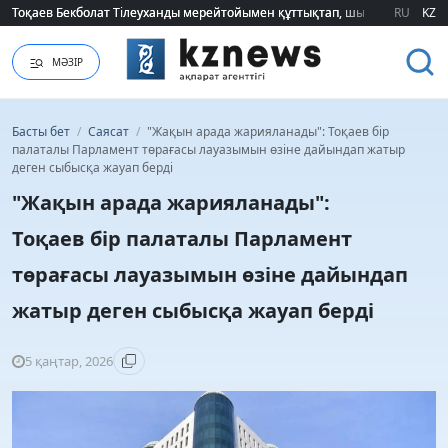
Тоқаев Бекболат Тілеуханды мерейтойымен құттықтап, шығармашылық т
Тоқаев Бекболат Тілеуханды мерейтойымен құттықтап, шығармашылық т
RU
KZ
МӘЗІР
Басты бет
/
Саясат
/
"Жақын арада жарияланады": Тоқаев бір
палаталы Парламент төрағасы лауазымын өзіне дайындап жатыр
деген сыбысқа жауап берді
"Жақын арада жарияланады":
Тоқаев бір палаталы Парламент
төрағасы лауазымын өзіне дайындап
жатыр деген сыбысқа жауап берді
5 қаңтар, 2026