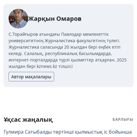
Жарқын Омаров
C.Торайғыров атындағы Павлодар мемлекеттік
университетінің Журналистика факультетінің түлегі.
Журналистика саласында 20 жылдан бері еңбек етіп
келеді. Салалық, республикалық басылымдарда,
интернет-порталдарда түрлі қызметтер атқарған. 2025
жылдан бері kznews.kz тілшісі
Автор мақалалары
Ұқсас жаңалық
БАРЛЫҒЫ
Гүлмира Сатыбалды төртінші қылмыстық іс бойынша