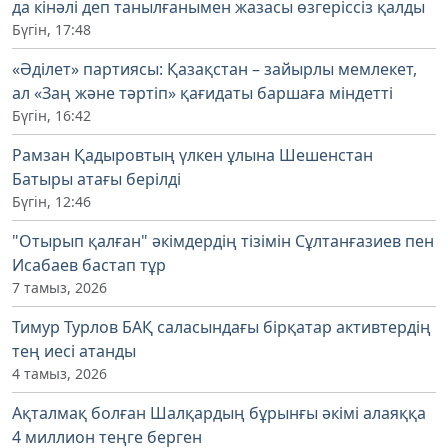
да кінәлі деп танылғанымен жазасы өзгеріссіз қалды
Бүгін, 17:48
«Әділет» партиясы: Қазақстан – зайырлы мемлекет,
ал «Заң және тәртіп» қағидаты баршаға міндетті
Бүгін, 16:42
Рамзан Қадыровтың үлкен ұлына Шешенстан
Батыры атағы берілді
Бүгін, 12:46
"Отырып қалған" әкімдердің тізімін Сұлтанғазиев пен
Исабаев бастап тұр
7 тамыз, 2026
Тимур Турлов БАҚ саласындағы бірқатар активтердің
тең иесі атанды
4 тамыз, 2026
Ақталмақ болған Шалқардың бұрынғы әкімі алаяққа
4 миллион теңге берген