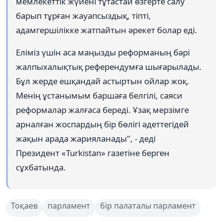
мемлекеттік жүйені тұтастай өзгерте салу
барып тұрған жауапсыздық, тіпті,
адамгершілікке жатпайтын әрекет болар еді.
Еліміз үшін аса маңызды реформаның бәрі
жалпыхалықтық референдумға шығарылады.
Бұл жерде ешқандай астыртын ойлар жоқ.
Менің ұстанымым баршаға белгілі, саяси
реформалар жалғаса береді. Ұзақ мерзімге
арналған жоспардың бір бөлігі әдеттегідей
жақын арада жарияланады", - деді
Президент «Turkistan» газетіне берген
сұхбатында.
Тоқаев
парламент
бір палаталы парламент