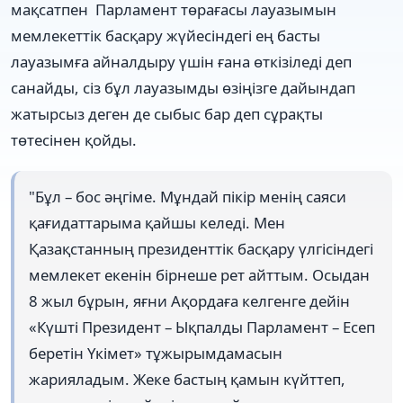
мақсатпен Парламент төрағасы лауазымын
мемлекеттік басқару жүйесіндегі ең басты
лауазымға айналдыру үшін ғана өткізіледі деп
санайды, сіз бұл лауазымды өзіңізге дайындап
жатырсыз деген де сыбыс бар деп сұрақты
төтесінен қойды.
"Бұл – бос әңгіме. Мұндай пікір менің саяси
қағидаттарыма қайшы келеді. Мен
Қазақстанның президенттік басқару үлгісіндегі
мемлекет екенін бірнеше рет айттым. Осыдан
8 жыл бұрын, яғни Ақордаға келгенге дейін
«Күшті Президент – Ықпалды Парламент – Есеп
беретін Үкімет» тұжырымдамасын
жарияладым. Жеке бастың қамын күйттеп,