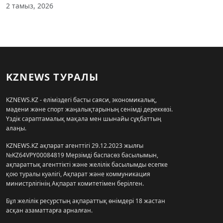
2 тамыз, 2026
KZNEWS ТУРАЛЫ
KZNEWS.KZ - еліміздегі басты саяси, экономикалық,
мәдени және спорт жаңалықтарының сенімді дереккөзі.
Үздік сараптамалық мақала мен шынайы сұқбаттың
алаңы.
KZNEWS.KZ ақпарат агенттігі 29.12.2023 жылғы
№KZ64VPY00084819 Мерзімді баспасөз басылымын,
ақпараттық агенттікті және желілік басылымды есепке
қою туралы куәлігі, Ақпарат және коммуникация
министрлігінің Ақпарат комитетімен берілген.
Бұл желілік ресурстың ақпараттық өнімдері 18 жастан
асқан азаматтарға арналған.