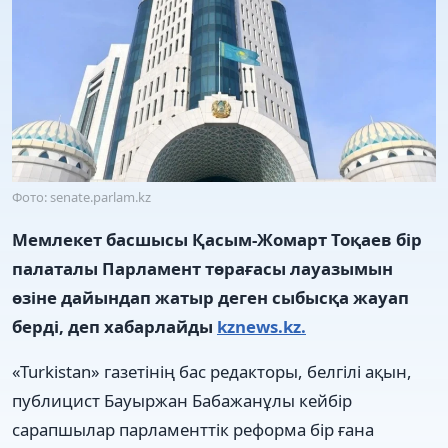
Фото: senate.parlam.kz
Мемлекет басшысы Қасым-Жомарт Тоқаев бір
палаталы Парламент төрағасы лауазымын
өзіне дайындап жатыр деген сыбысқа жауап
берді, деп хабарлайды
kznews.kz.
«Turkistan» газетінің бас редакторы, белгілі ақын,
публицист Бауыржан Бабажанұлы кейбір
сарапшылар парламенттік реформа бір ғана