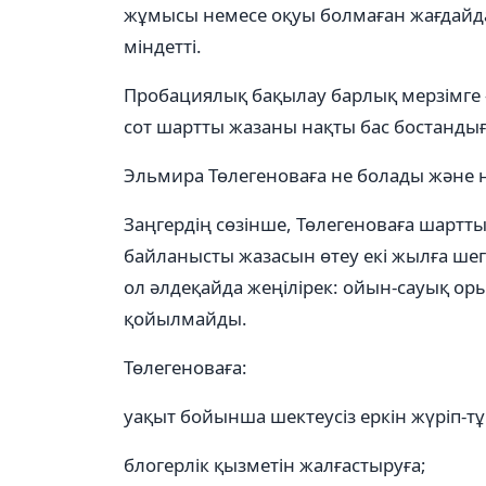
жұмысы немесе оқуы болмаған жағдайда -
міндетті.
Пробациялық бақылау барлық мерзімге 
сот шартты жазаны нақты бас бостанды
Эльмира Төлегеноваға не болады және 
Заңгердің сөзінше, Төлегеноваға шартт
байланысты жазасын өтеу екі жылға шег
ол әлдеқайда жеңілірек: ойын-сауық ор
қойылмайды.
Төлегеноваға:
уақыт бойынша шектеусіз еркін жүріп-тұ
блогерлік қызметін жалғастыруға;