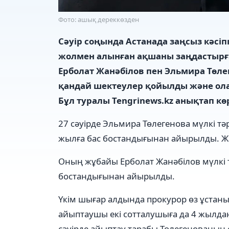
Фото: ашық дереккөзден
Сәуір соңында Астанада заңсыз кәс
жолмен алынған ақшаны заңдастырға
Ерболат Жанәбілов пен Эльмира Төле
қандай шектеулер қойылды және ола
Бұл туралы Tengrinews.kz анықтап көр
27 сәуірде Эльмира Төлегенова мүлкі тәр
жылға бас бостандығынан айырылды. Ж
Оның жұбайы Ерболат Жанәбілов мүлкі т
бостандығынан айырылды.
Үкім шығар алдында прокурор өз ұстаным
айыптаушы екі сотталушыға да 4 жылдан
сәуірде айыптау тарабы Төлегенованың со