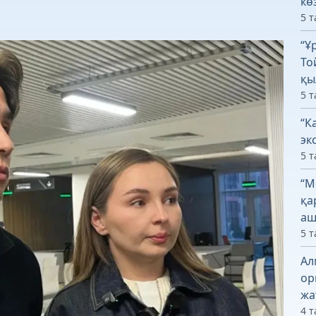
кө
5 т
“Ұ
То
қы
5 т
“К
эк
5 т
“М
қа
аш
5 т
Ал
ор
жа
4 т