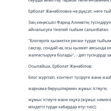
Ерболат Жанәбіловке не рұқсат, неге т
Заң кеңесшісі Фарид Алиевтің түсіндіру
айналысуға тікелей тыйым салынбаған.
"Блогерлік қызметке ресми түрде тыйым
сақтау, сондай-ақ осы қызмет аясында
жалғастыруға болады", - деп түсіндірді з
Осылайша, Ерболат Жанәбілов:
блог жүргізіп, контент түсіруге және жа
жарнама берушілермен жұмыс істеуге;
жұмыс істеуге және оқуға (жұмыс немес
міндетті түрде хабардар етуі тиіс);