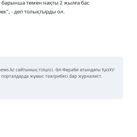
ігі барынша төмен нақты 2 жылға бас
ек", - деп толықтырды ол.
news.kz сайтының тілшісі. Әл-Фараби атындағы ҚазҰУ
қ порталдарда жұмыс тәжірибесі бар журналист.