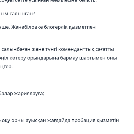
ыйым салынған?
інше, Жанәбіловке блогерлік қызметпен
 салынбаған және түнгі коменданттық сағатты
 көңіл көтеру орындарына бармау шартымен оны
аңгер.
збалар жариялауға;
е оқу орны ауысқан жағдайда пробация қызметін