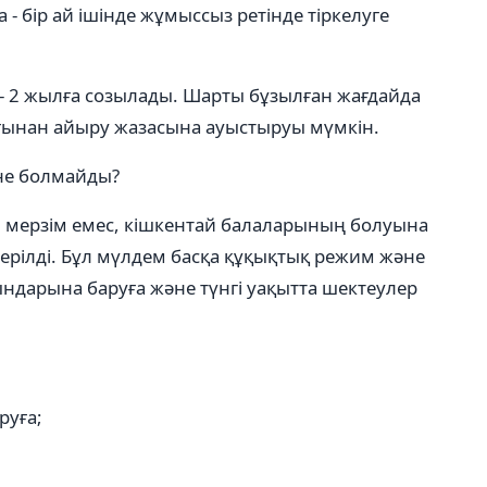
 бір ай ішінде жұмыссыз ретінде тіркелуге
- 2 жылға созылады. Шарты бұзылған жағдайда
ғынан айыру жазасына ауыстыруы мүмкін.
не болмайды?
ы мерзім емес, кішкентай балаларының болуына
ерілді. Бұл мүлдем басқа құқықтық режим және
ындарына баруға және түнгі уақытта шектеулер
руға;