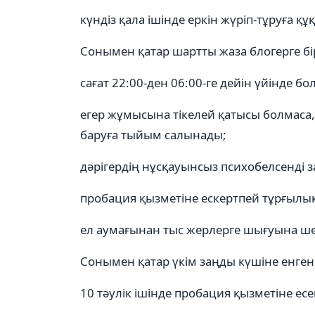
күндіз қала ішінде еркін жүріп-тұруға құ
Сонымен қатар шартты жаза блогерге бі
сағат 22:00-ден 06:00-ге дейін үйінде бол
егер жұмысына тікелей қатысы болмаса,
баруға тыйым салынады;
дәрігердің нұсқауынсыз психобелсенді 
пробация қызметіне ескертпей тұрғылы
ел аумағынан тыс жерлерге шығуына ш
Сонымен қатар үкім заңды күшіне енген
10 тәулік ішінде пробация қызметіне есе