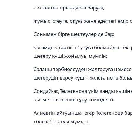
кез келген орындарға баруға;
жұмыс істеуге, оқуға және әдеттегі өмір
Сонымен бірге шектеулер де бар:
қоғамдық тәртіпті бұзуға болмайды - ек
шегеру күші жойылуы мүмкін;
баланы тәрбиелеуден жалтаруға немесе 
шегерудің дереу күшін жоюға негіз бола
Сондай-ақ Төлегенова үкім заңды күшіне
қызметіне есепке тұруға міндетті.
Алиевтің айтуынша, егер Төлегенова ба
толық босатуы мүмкін.