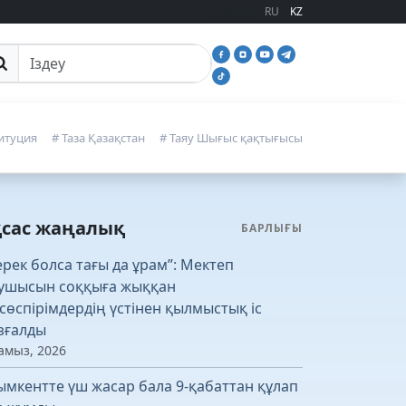
RU
KZ
йттан іздеу
итуция
# Таза Қазақстан
# Таяу Шығыс қақтығысы
қсас жаңалық
БАРЛЫҒЫ
ерек болса тағы да ұрам”: Мектеп
ушысын соққыға жыққан
сөспірімдердің үстінен қылмыстық іс
зғалды
амыз, 2026
мкентте үш жасар бала 9-қабаттан құлап