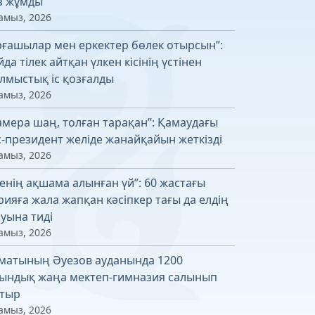
з жұмды
амыз, 2026
рғашылар мен еркектер бөлек отырсын”:
йда тілек айтқан үлкен кісінің үстінен
лмыстық іс қозғалды
амыз, 2026
амера шаң, толған тарақан”: Қамаудағы
с-президент желіде жанайқайын жеткізді
амыз, 2026
енің ақшама алынған үй”: 60 жастағы
рияға жала жапқан кәсіпкер тағы да елдің
уына тиді
амыз, 2026
матының Әуезов ауданында 1200
ындық жаңа мектеп-гимназия салынып
тыр
амыз, 2026