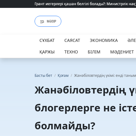
Грант иегерлері қашан белгілі болады?: Министрлік нақ
Грант иегерлері қашан белгілі болады?: Министрлік нақ
МӘЗІР
СҰХБАТ
САЯСАТ
ЭКОНОМИКА
ӘЛ
ҚАРЖЫ
ТЕХНО
БІЛІМ
МӘДЕНИЕТ
Басты бет
/
Қоғам
/
Жанәбіловтердің үкімі: енді таны
Жанәбіловтердің ү
блогерлерге не іс
болмайды?