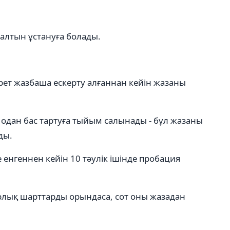
 салтын ұстануға болады.
і рет жазбаша ескерту алғаннан кейін жазаны
одан бас тартуға тыйым салынады - бұл жазаны
ды.
 енгеннен кейін 10 тәулік ішінде пробация
рлық шарттарды орындаса, сот оны жазадан