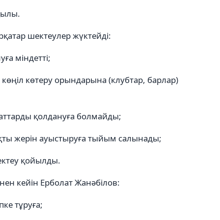
қылы.
рқатар шектеулер жүктейді:
уға міндетті;
 көңіл көтеру орындарына (клубтар, барлар)
заттарды қолдануға болмайды;
қты жерін ауыстыруға тыйым салынады;
ектеу қойылды.
нен кейін Ерболат Жанәбілов:
пке тұруға;