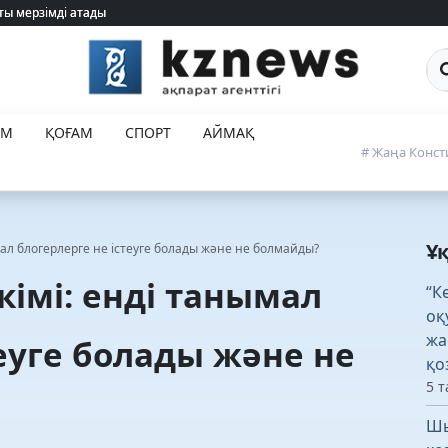
ты мерзімді атады
ты мерзімді атады
Са
ЕМ
ҚОҒАМ
СПОРТ
АЙМАҚ
# Жаңа Конст
Ұ
мал блогерлерге не істеуге болады және не болмайды?
кімі: енді танымал
“К
оқ
жа
теуге болады және не
қо
5 т
Шы