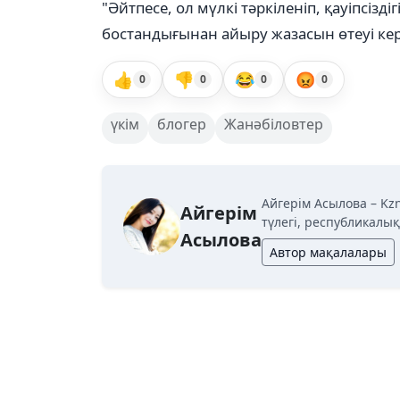
"Әйтпесе, ол мүлкі тәркіленіп, қауіпсізд
бостандығынан айыру жазасын өтеуі кер
👍
👎
😂
😡
0
0
0
0
үкім
блогер
Жанәбіловтер
Айгерім Асылова – Kz
Айгерім
түлегі, республикалы
Асылова
Автор мақалалары