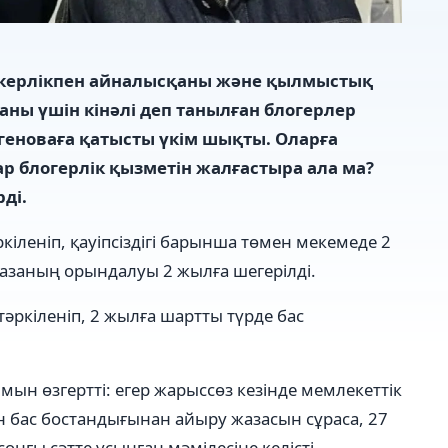
іпкерлікпен айналысқаны және қылмыстық
ны үшін кінәлі деп танылған блогерлер
геноваға қатысты үкім шықты. Оларға
р блогерлік қызметін жалғастыра ала ма?
ді.
кіленіп, қауіпсіздігі барынша төмен мекемеде 2
азаның орындалуы 2 жылға шегерілді.
әркіленіп, 2 жылға шартты түрде бас
ын өзгертті: егер жарыссөз кезінде мемлекеттік
 бас бостандығынан айыру жазасын сұраса, 27
ңғы сәтте ұсынған мәмілесіне келісті..