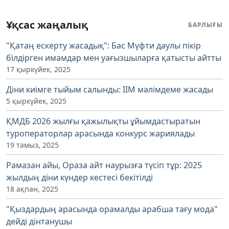
Ұқсас жаңалық
БАРЛЫҒЫ
"Қатаң ескерту жасадық": Бас Мүфти даулы пікір
білдірген имамдар мен уағызшыларға қатысты айтты
17 қыркүйек, 2025
Діни киімге тыйым салынды: ІІМ мәлімдеме жасады
5 қыркүйек, 2025
ҚМДБ 2026 жылғы қажылықты ұйымдастыратын
туроператорлар арасында конкурс жариялады
19 тамыз, 2025
Рамазан айы, Ораза айт наурызға түсіп тұр: 2025
жылдың діни күндер кестесі бекітілді
18 ақпан, 2025
"Қыздардың арасында орамалды арабша тағу мода"
дейді дінтанушы