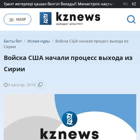
Грант иегерлері қашан белгілі болады?: Министрлік нақты мерзімді атад
Грант иегерлері қашан белгілі болады?: Министрлік нақты мерзімді атад
RU
KZ
МӘЗІР
Басты бет
/
Ислам нұры
/
Войска США начали процесс выхода из
Сирии
Войска США начали процесс выхода из
Сирии
4 қаңтар, 2019