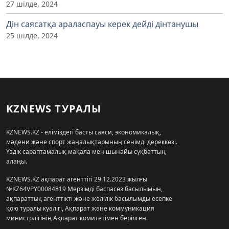
27 шілде, 2024
Дін саясатқа араласпауы керек дейді дінтанушы
25 шілде, 2024
KZNEWS ТУРАЛЫ
KZNEWS.KZ - еліміздегі басты саяси, экономикалық,
мәдени және спорт жаңалықтарының сенімді дереккөзі.
Үздік сараптамалық мақала мен шынайы сұқбаттың
алаңы.
KZNEWS.KZ ақпарат агенттігі 29.12.2023 жылғы
№KZ64VPY00084819 Мерзімді баспасөз басылымын,
ақпараттық агенттікті және желілік басылымды есепке
қою туралы куәлігі, Ақпарат және коммуникация
министрлігінің Ақпарат комитетімен берілген.