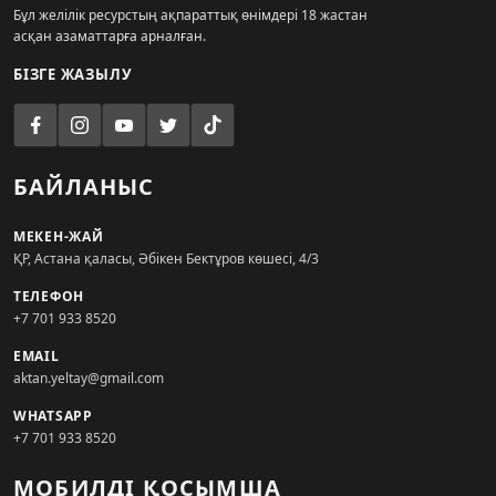
Бұл желілік ресурстың ақпараттық өнімдері 18 жастан
асқан азаматтарға арналған.
БІЗГЕ ЖАЗЫЛУ
БАЙЛАНЫС
МЕКЕН-ЖАЙ
ҚР, Астана қаласы, Әбікен Бектұров көшесі, 4/3
ТЕЛЕФОН
+7 701 933 8520
EMAIL
aktan.yeltay@gmail.com
WHATSAPP
+7 701 933 8520
МОБИЛДІ ҚОСЫМША