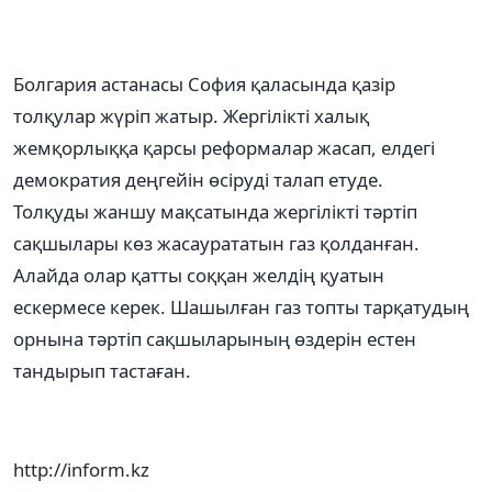
Болгария астанасы София қаласында қазір
толқулар жүріп жатыр. Жергілікті халық
жемқорлыққа қарсы реформалар жасап, елдегі
демократия деңгейін өсіруді талап етуде.
Толқуды жаншу мақсатында жергілікті тәртіп
сақшылары көз жасаурататын газ қолданған.
Алайда олар қатты соққан желдің қуатын
ескермесе керек. Шашылған газ топты тарқатудың
орнына тәртіп сақшыларының өздерін естен
тандырып тастаған.
http://inform.kz