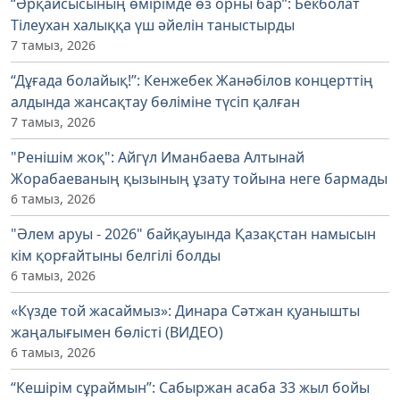
“Әрқайсысының өмірімде өз орны бар”: Бекболат
Тілеухан халыққа үш әйелін таныстырды
7 тамыз, 2026
“Дұғада болайық!”: Кенжебек Жанәбілов концерттің
алдында жансақтау бөліміне түсіп қалған
7 тамыз, 2026
"Ренішім жоқ": Айгүл Иманбаева Алтынай
Жорабаеваның қызының ұзату тойына неге бармады
6 тамыз, 2026
"Әлем аруы - 2026" байқауында Қазақстан намысын
кім қорғайтыны белгілі болды
6 тамыз, 2026
«Күзде той жасаймыз»: Динара Сәтжан қуанышты
жаңалығымен бөлісті (ВИДЕО)
6 тамыз, 2026
“Кешірім сұраймын”: Сабыржан асаба 33 жыл бойы