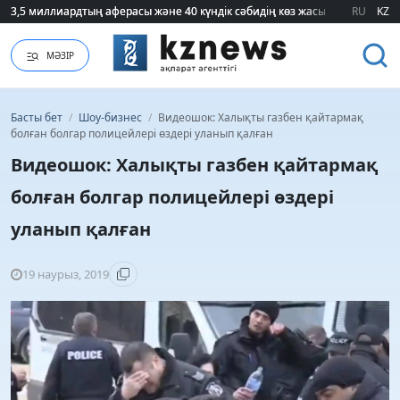
3,5 миллиардтың аферасы және 40 күндік сәбидің көз жасы: Медицинад
3,5 миллиардтың аферасы және 40 күндік сәбидің көз жасы: Медицинад
RU
KZ
МӘЗІР
Басты бет
/
Шоу-бизнес
/
Видеошок: Халықты газбен қайтармақ
болған болгар полицейлері өздері уланып қалған
Видеошок: Халықты газбен қайтармақ
болған болгар полицейлері өздері
уланып қалған
19 наурыз, 2019