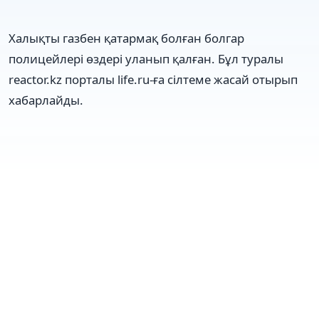
Халықты газбен қатармақ болған болгар
полицейлері өздері уланып қалған. Бұл туралы
reactor.kz порталы life.ru-ға сілтеме жасай отырып
хабарлайды.