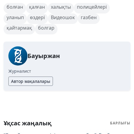
болған
қалған
халықты
полицейлері
уланып
өздері
Видеошок
газбен
қайтармақ
болгар
Бауыржан
Журналист
Автор мақалалары
Ұқсас жаңалық
БАРЛЫҒЫ