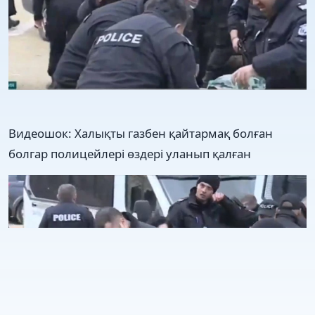
Видеошок: Халықты газбен қайтармақ болған
болгар полицейлері өздері уланып қалған