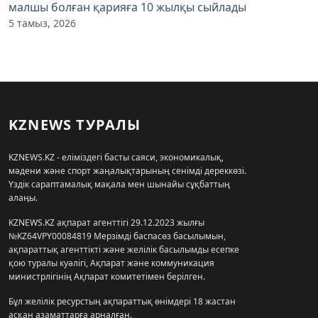
малшы болған қарияға 10 жылқы сыйлады
5 тамыз, 2026
KZNEWS ТУРАЛЫ
KZNEWS.KZ - еліміздегі басты саяси, экономикалық,
мәдени және спорт жаңалықтарының сенімді дереккөзі.
Үздік сараптамалық мақала мен шынайы сұқбаттың
алаңы.
KZNEWS.KZ ақпарат агенттігі 29.12.2023 жылғы
№KZ64VPY00084819 Мерзімді баспасөз басылымын,
ақпараттық агенттікті және желілік басылымды есепке
қою туралы куәлігі, Ақпарат және коммуникация
министрлігінің Ақпарат комитетімен берілген.
Бұл желілік ресурстың ақпараттық өнімдері 18 жастан
асқан азаматтарға арналған.