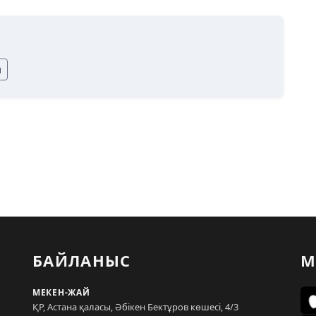
ы
БАЙЛАНЫС
М
МЕКЕН-ЖАЙ
ҚР, Астана қаласы, Әбікен Бектұров көшесі, 4/3