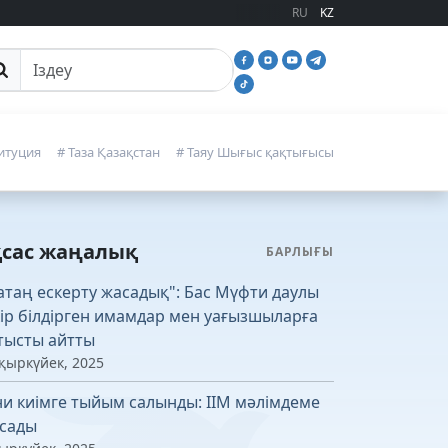
RU
KZ
йттан іздеу
итуция
# Таза Қазақстан
# Таяу Шығыс қақтығысы
қсас жаңалық
БАРЛЫҒЫ
атаң ескерту жасадық": Бас Мүфти даулы
кір білдірген имамдар мен уағызшыларға
тысты айтты
 қыркүйек, 2025
ни киімге тыйым салынды: ІІМ мәлімдеме
сады