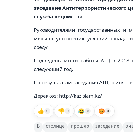
заседание Антитеррористического це
служба ведомства.
Руководителями государственных и м
меры по устранению условий попадани
среду.
Подведены итоги работы АТЦ в 2018 
следующий год.
По результатам заседания АТЦ принят 
Дереккөз: http://kazislam.kz/
👍
👎
😂
😡
0
0
0
0
В
столице
прошло
заседание
оч