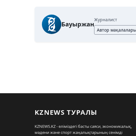
Журналист
Бауыржан
Автор мақалалар
KZNEWS ТУРАЛЫ
KZNEWS.KZ - еліміздегі басты саяси, экономикалық,
мәдени және спорт жаңалықтарының сенімді