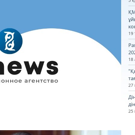
5 
ҚМ
ұй
ко
19
Ра
20
18 
"Қ
та
27 
Ді
ді
25 