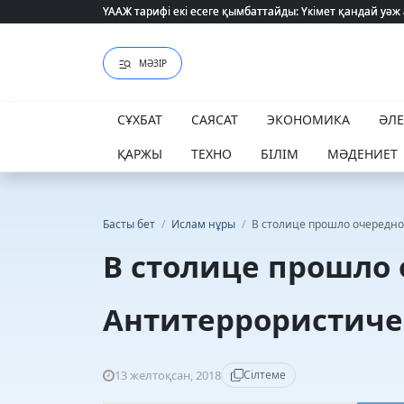
ҮААЖ тарифі екі есеге қымбаттайды: Үкімет қандай уәж
ҮААЖ тарифі екі есеге қымбаттайды: Үкімет қандай уәж
МӘЗІР
СҰХБАТ
САЯСАТ
ЭКОНОМИКА
ӘЛ
ҚАРЖЫ
ТЕХНО
БІЛІМ
МӘДЕНИЕТ
Басты бет
/
Ислам нұры
/
В столице прошло очередно
В столице прошло 
Антитеррористиче
13 желтоқсан, 2018
Сілтеме