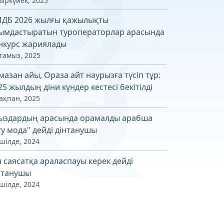
қыркүйек, 2025
ДБ 2026 жылғы қажылықты
ымдастыратын туроператорлар арасында
нкурс жариялады
 тамыз, 2025
мазан айы, Ораза айт наурызға түсіп тұр:
25 жылдың діни күндер кестесі бекітілді
ақпан, 2025
ыздардың арасында орамалды арабша
ғу мода" дейді дінтанушы
шілде, 2024
н саясатқа араласпауы керек дейді
нтанушы
шілде, 2024