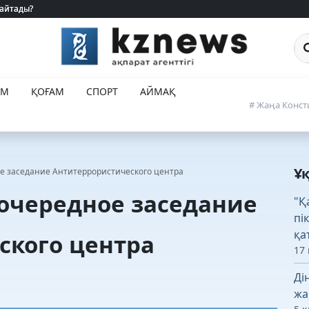
 айтады?
 айтады?
Са
ЕМ
ҚОҒАМ
СПОРТ
АЙМАҚ
# Жаңа Конст
Ұ
е заседание Антитеррористического центра
очередное заседание
"Қ
пі
қа
ского центра
17
Ді
жа