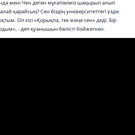
да мені Чен деген мұғаліміміз шақырып алып
алай қарайсың? Сен біздің университеттегі үздік
тым. Ол кісі «Қорықпа, тек өзіңе сен» деді. Бір
дым», - деп қуанышын бөлісті бойжеткен.