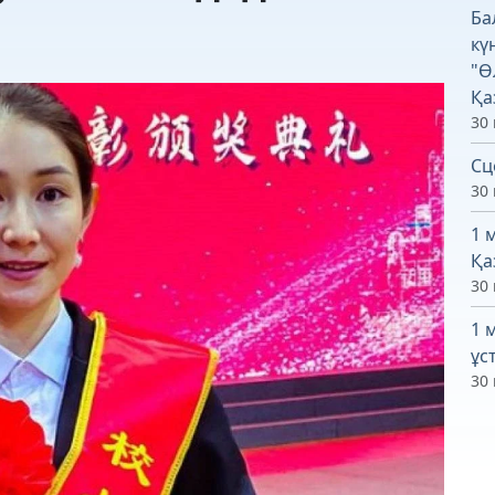
Ба
кү
"Ө
Қа
30 
Сц
30 
1 
Қа
30 
1 
ұс
30 