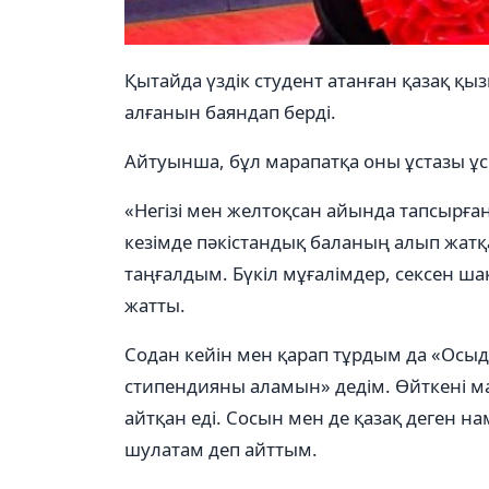
Қытайда үздік студент атанған қазақ қы
алғанын баяндап берді.
Айтуынша, бұл марапатқа оны ұстазы ұ
«Негізі мен желтоқсан айында тапсырға
кезімде пәкістандық баланың алып жатқа
таңғалдым. Бүкіл мұғалімдер, сексен ша
жатты.
Содан кейін мен қарап тұрдым да «Осыда
стипендияны аламын» дедім. Өйткені м
айтқан еді. Сосын мен де қазақ деген 
шулатам деп айттым.