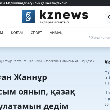
 жасы: Медицинадағы сұмдық қашан тоқтайды?
 жасы: Медицинадағы сұмдық қашан тоқтайды?
Са
ЕМ
ҚОҒАМ
СПОРТ
АЙМАҚ
# Жаңа Конст
Ұ
здік студент атанған Жаннұр Ниязбекова: Намысым оянып, қазақ
Нұ
нған Жаннұр
өт
1 а
сым оянып, қазақ
Шы
сц
улатамын дедім
30 