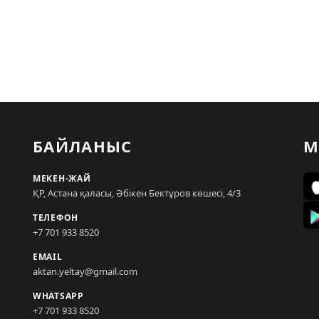
БАЙЛАНЫС
М
МЕКЕН-ЖАЙ
ҚР, Астана қаласы, Әбікен Бектұров көшесі, 4/3
ТЕЛЕФОН
+7 701 933 8520
EMAIL
aktan.yeltay@gmail.com
WHATSAPP
+7 701 933 8520