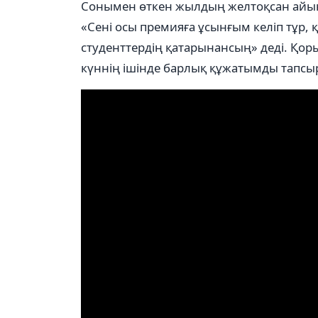
Сонымен өткен жылдың желтоқсан айын
«Сені осы премияға ұсынғым келіп тұр, қ
студенттердің қатарынансың» деді. Қорық
күннің ішінде барлық құжатымды тапсыр