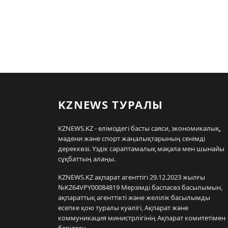
KZNEWS ТУРАЛЫ
KZNEWS.KZ - еліміздегі басты саяси, экономикалық,
мәдени және спорт жаңалықтарының сенімді
дереккөзі. Үздік сараптамалық мақала мен шынайы
сұқбаттың алаңы.
KZNEWS.KZ ақпарат агенттігі 29.12.2023 жылғы
№KZ64VPY00084819 Мерзімді баспасөз басылымын,
ақпараттық агенттікті және желілік басылымды
есепке қою туралы куәлігі, Ақпарат және
коммуникация министрлігінің Ақпарат комитетімен