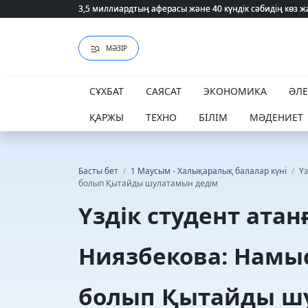
3,5 миллиардтың аферасы және 40 күндік сәбидің көз
3,5 миллиардтың аферасы және 40 күндік сәбидің көз
МӘЗІР
СҰХБАТ
САЯСАТ
ЭКОНОМИКА
ӘЛ
ҚАРЖЫ
ТЕХНО
БІЛІМ
МӘДЕНИЕТ
Басты бет
/
1 Маусым - Халықаралық балалар күні
/
Ү
болып Қытайды шулатамын дедім
Үздік студент ата
Ниязбекова: Намы
болып Қытайды ш