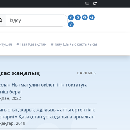
RU
KZ
йттан іздеу
итуция
# Таза Қазақстан
# Таяу Шығыс қақтығысы
қсас жаңалық
БАРЛЫҒЫ
рлан Нығматулин өкілеттігін тоқтатуға
ініш берді
қпан, 2022
ғыстың жарық жұлдызы» атты ертеңгілік
енариі » Қазақстан ұстаздарына арналған
қаңтар, 2019