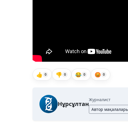
👍
👎
😂
😡
0
0
0
0
Журналист
Нұрсұлтан
Автор мақалалар