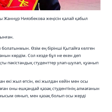
зы Жаннұр Ниязбекова жеңісін қалай қабыл
сынған.
н болатынмын. Өзім ең бірінші Қытайға келген
нын көрдім. Сол кезде бұл не екен деп
қты пәкістандық студенттер улап-шулап, қуанып
н екі жыл өтсін, екі жылдан кейін мен осы
аған оны ешқандай қазақ студентінің алмағанын
намысым оянып, мен қазақ болып осы жерді