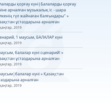
лаларды қорғау күні|Балаларды қорғау
ніне арналған музыкалық іс - шара
лкенің гүл жайнаған балғындары" »
зақстан ұстаздарына арналған
қаңтар, 2019
енарий, 1 маусым, БАЛАЛАР күні
қаңтар, 2019
маусым, балалар күні сценарий! »
зақстан ұстаздарына арналған
қаңтар, 2019
маусым|балалар күні » Қазақстан
таздарына арналған
қаңтар, 2019