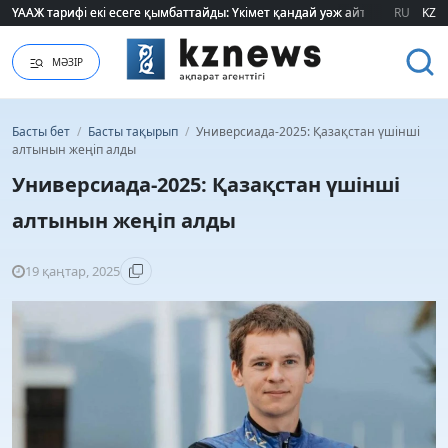
ҮААЖ тарифі екі есеге қымбаттайды: Үкімет қандай уәж айтады?
ҮААЖ тарифі екі есеге қымбаттайды: Үкімет қандай уәж айтады?
RU
KZ
МӘЗІР
Басты бет
/
Басты тақырып
/
Универсиада-2025: Қазақстан үшінші
алтынын жеңіп алды
Универсиада-2025: Қазақстан үшінші
алтынын жеңіп алды
19 қаңтар, 2025