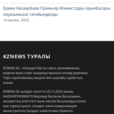
Ермек Көшербаев Премьер-Министрдің орынбасары
лауазымына тағайындалды
14 ақпан, 2025
KZNEWS ТУРАЛЫ
KZNEWS.KZ - еліміздегі басты саяси, экономикалық,
мәдени және спорт жаңалықтарының сенімді дереккөзі.
Үздік сараптамалық мақала мен шынайы сұқбаттың
алаңы.
KZNEWS.KZ ақпарат агенттігі 29.12.2023 жылғы
№KZ64VPY00084819 Мерзімді баспасөз басылымын,
ақпараттық агенттікті және желілік басылымды есепке
қою туралы куәлігі, Ақпарат және коммуникация
министрлігінің Ақпарат комитетімен берілген.