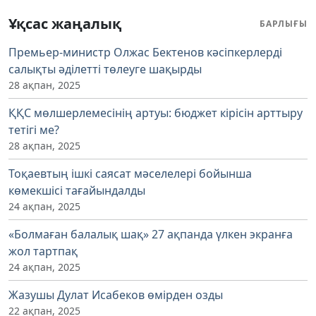
Ұқсас жаңалық
БАРЛЫҒЫ
Премьер-министр Олжас Бектенов кәсіпкерлерді
салықты әділетті төлеуге шақырды
28 ақпан, 2025
ҚҚС мөлшерлемесінің артуы: бюджет кірісін арттыру
тетігі ме?
28 ақпан, 2025
Тоқаевтың ішкі саясат мәселелері бойынша
көмекшісі тағайындалды
24 ақпан, 2025
«Болмаған балалық шақ» 27 ақпанда үлкен экранға
жол тартпақ
24 ақпан, 2025
Жазушы Дулат Исабеков өмірден озды
22 ақпан, 2025