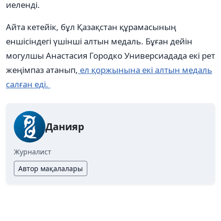
иеленді.
Айта кетейік, бұл Қазақстан құрамасының
еншісіндегі үшінші алтын медаль. Бұған дейін
могулшы Анастасия Городко Универсиадада екі рет
жеңімпаз атанып,
ел қоржынына екі алтын медаль
салған еді.
Данияр
Журналист
Автор мақалалары