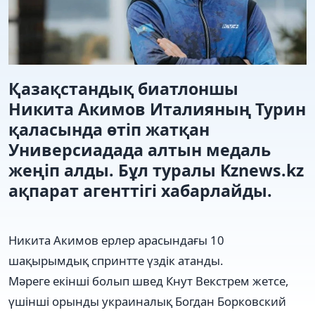
Қазақстандық биатлоншы
Никита Акимов Италияның Турин
қаласында өтіп жатқан
Универсиадада алтын медаль
жеңіп алды. Бұл туралы Kznews.kz
ақпарат агенттігі хабарлайды.
Никита Акимов ерлер арасындағы 10
шақырымдық спринтте үздік атанды.
Мәреге екінші болып швед Кнут Векстрем жетсе,
үшінші орынды украиналық Богдан Борковский