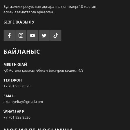
Бұл желілік ресурстың ақпараттық өнімдері 18 жастан
асқан азаматтарға арналған.
БІЗГЕ ЖАЗЫЛУ
БАЙЛАНЫС
МЕКЕН-ЖАЙ
ҚР, Астана қаласы, Әбікен Бектұров көшесі, 4/3
ТЕЛЕФОН
+7 701 933 8520
EMAIL
aktan.yeltay@gmail.com
WHATSAPP
+7 701 933 8520