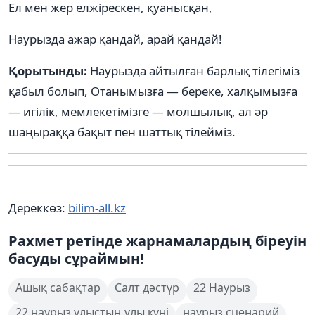
Ел мен жер елжірескен, қуанысқан,
Наурызда ажар қандай, арай қандай!
Қорытынды:
Наурызда айтылған барлық тілегіміз
қабыл болып, Отанымызға — береке, халқымызға
— игілік, мемлекетімізге — молшылық, ал әр
шаңыраққа бақыт пен шаттық тілейміз.
Дереккөз:
bilim-all.kz
Рахмет ретінде жарнамалардың біреуін
басуды сұраймын!
Ашық сабақтар
Салт дәстүр
22 Наурыз
22 наурыз ұлыстың ұлы күні
наурыз сценарий