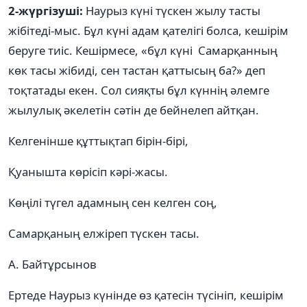
2-жүргізуші:
Наурыз күні түскен жылу тасты
жібітеді-мыс. Бұл күні адам қателігі болса, кешірім
беруге тиіс. Кешірмесе, «бұл күні Самарқанның
көк тасы жібиді, сен тастан қаттысың ба?» деп
тоқтатады екен. Сол сияқты бұл күннің әлемге
жылулық әкелетін сәтін де бейнелеп айтқан.
Келгенінше құттықтап бірін-бірі,
Қуанышта көрісіп кәрі-жасы.
Көңілі түгел адамның сен келген соң,
Самарқаның елжіреп түскен тасы.
А. Байтұрсынов
Ертеде Наурыз күнінде өз қатесін түсініп, кешірім