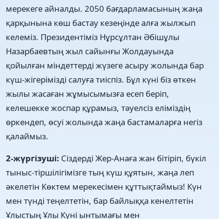
мерекеге айналды. 2050 бағдарламасының жаңа
қарқынына көш бастау кезеңінде алға жылжып
келеміз. Президентіміз Нұрсұлтан Әбішұлы
Назарбаевтың жыл сайынғы Жолдауында
қойылған міндеттерді жүзеге асыру жолында бар
күш-жігерімізді салуға тиіспіз. Бұл күні біз өткен
жылы жасаған жұмысымызға есеп беріп,
келешекке жоспар құрамыз, тәуелсіз еліміздің
өркендеп, өсуі жолында жаңа бастамаларға негіз
қалаймыз.
2-жүргізуші:
Сіздерді Жер-Анаға жан бітіріп, бүкіл
тыныс-тіршілігімізге тың күш құятын, жаңа леп
әкелетін Көктем мерекесімен құттықтаймыз! Күн
мен түнді теңелтетін, бар байлыққа кенелтетін
Ұлыстың Ұлы Күні ынтымағы мен