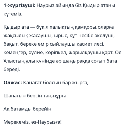
1-жүргізуші:
Наурыз айында біз Қыдыр атаны
күтеміз.
Қыдыр ата — бүкіл халықтың қамқоры,оларға
жақсылық жасаушы, ырыс, құт несібе әкелуші,
бақыт, береке өмір сыйлаушы қасиет иесі,
кемеңгер, әулие, көріпкел, жарылқаушы қарт. Ол
Ұлыстың ұлы күнінде әр шаңыраққа соғып бата
береді.
Олжас:
Қанағат болсын бар жырға,
Шапағын берсін таң-нұрға.
Ақ батамды берейін,
Мерекеміз, әз-Наурызға!