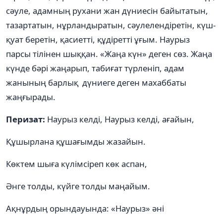
сәуле, адамның рухани жан дүниесін байытатын,
тазартатын, нұрландыратын, сәулелендіретін, күш-
қуат беретін, қасиетті, құдіретті ұғым. Наурыз
парсы тілінен шыққан. «Жаңа күн» деген сөз. Жаңа
күнде бәрі жаңарып, табиғат түрленіп, адам
жанының барлық дүниеге деген махаббаты
жаңғырады.
Перизат:
Наурыз келді, Наурыз келді, ағайын,
Құшырлана құшағымды жазайын.
Көктем шыға күлімсіреп көк аспан,
Әнге толды, күйге толды маңайым.
Ақнұрдың орындауында: «Наурыз» әні