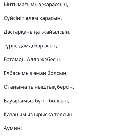
Ынтымағымыз жарассын,
Сүйсініп әлем қарасын.
Дастарқаныңа жайылсын,
Түрлі, дәмді бар асың.
Батамды Алла жебесін.
Елбасымыз аман болсын,
Отаныма тыныштық берсін.
Бауырымыз бүтін болсын,
Қазанымыз ырысқа толсын.
Аумин!