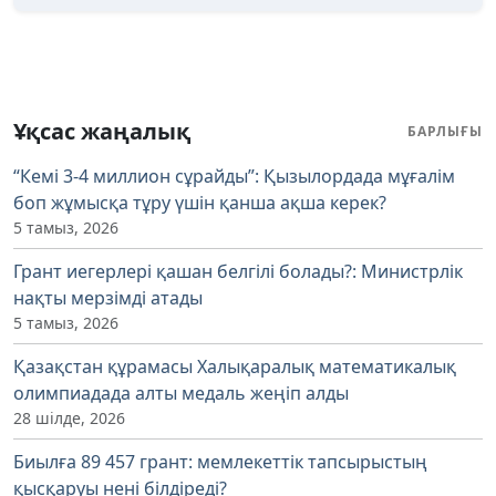
Ұқсас жаңалық
БАРЛЫҒЫ
“Кемі 3-4 миллион сұрайды”: Қызылордада мұғалім
боп жұмысқа тұру үшін қанша ақша керек?
5 тамыз, 2026
Грант иегерлері қашан белгілі болады?: Министрлік
нақты мерзімді атады
5 тамыз, 2026
Қазақстан құрамасы Халықаралық математикалық
олимпиадада алты медаль жеңіп алды
28 шілде, 2026
Биылға 89 457 грант: мемлекеттік тапсырыстың
қысқаруы нені білдіреді?