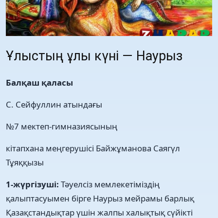
Ұлыстың ұлы күні — Наурыз
Балқаш қаласы
С. Сейфуллин атындағы
№7 мектеп-гимназиясының
кітапхана меңгерушісі Байжұманова Саягүл
Тұяққызы
1-жүргізуші:
Тәуелсіз мемлекетіміздің
қалыптасуымен бірге Наурыз мейрамы барлық
Қазақстандықтар үшін жалпы халықтық сүйікті