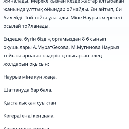
жиналады. Мереке қызған кезде жастар алтыбақан
жанында ұлттық ойындар ойнайды. Ән айтып, би
билейді. Той тойға ұласады. Міне Наурыз мерекесі
осылай тойланады.
Ендеше, бүгін біздің ортамыздан 8 б сынып
оқушылары А.Мұратбекова, М.Мугинова Наурыз
тойына арнаған өздерінің шығарған өлең
жолдарын оқысын:
Наурыз міне күн жаңа,
Шаттануда бар бала.
Қыста қысқан суықтан
Көгерді енді кең дала.
Қазан толса көжеге