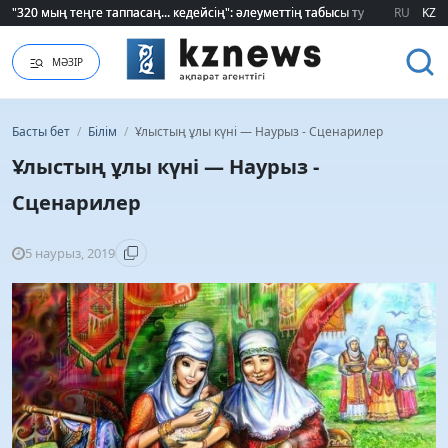
RU
KZ
Қайрат Боранбаев лауазымды қызметке тағайындалды
МӘЗІР
Басты бет
/
Білім
/
Ұлыстың ұлы күні — Наурыз - Сценарилер
Ұлыстың ұлы күні — Наурыз -
Сценарилер
5 наурыз, 2019