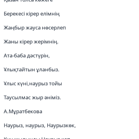
Берекесі кірер елімнің
Жаңбыр жауса нөсерлеп
Жаны кірер жерімнің.
Ата-баба дәстүрін,
Ұлықтайтын ұланбыз.
Ұлыс күні,наурыз тойы
Таусылмас жыр әніміз.
А.Мұратбекова
Наурыз, наурыз, Наурызкөк,