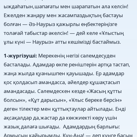
ыждаһатын,шапағаты мен шарапатын ала келсін!
Ежелден жаңару мен жасампаздықтың бастауы
болған — Әз-Наурыз қажырлы еңбектеріңізге
толағай табыстар әкелсін! — дей келе «Ұлыстың
ұлы күні — Наурыз» атты кешімізді бастаймыз.
1-жүргізуші:
Мерекенің негізі сәлемдесуден
басталады. Адамдар өкпе реніштерін артқа тастап,
жаңа жылда қуанышпен қауышады. Ер адамдар
қос қолдасып амандасса, әйелдер құшақтасып
амандасады. Сәлемдескен кезде «Жасың құтты
болсын», «Құт дарысын», «Ұлыс береке берсін»
деген тілектер мен құттықтаулар айтылады. Енді
ақсақалдар да,жастар да көкжиекті көру үшін
жазық далаға шығады. Адамдардың барлығы:
Армысың қайырымды, Күн-Ана! — деп күнге басын