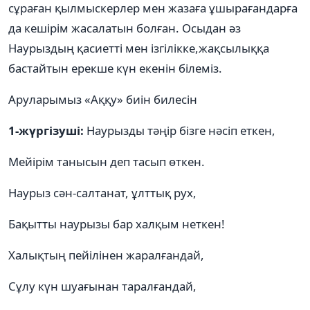
сұраған қылмыскерлер мен жазаға ұшырағандарға
да кешірім жасалатын болған. Осыдан әз
Наурыздың қасиетті мен ізгілікке,жақсылыққа
бастайтын ерекше күн екенін білеміз.
Аруларымыз «Аққу» биін билесін
1-жүргізуші:
Наурызды тәңір бізге нәсіп еткен,
Мейірім танысын деп тасып өткен.
Наурыз сән-салтанат, ұлттық рух,
Бақытты наурызы бар халқым неткен!
Халықтың пейілінен жаралғандай,
Сұлу күн шуағынан таралғандай,