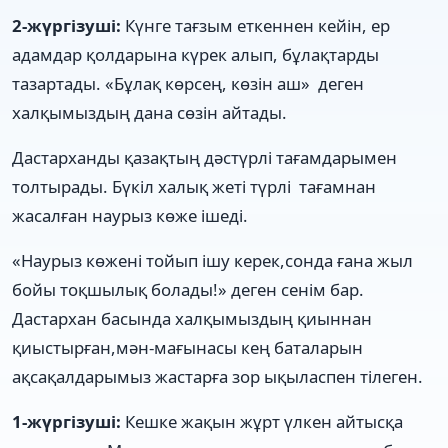
2-жүргізуші:
Күнге тағзым еткеннен кейін, ер
адамдар қолдарына күрек алып, бұлақтарды
тазартады. «Бұлақ көрсең, көзін аш» деген
халқымыздың дана сөзін айтады.
Дастарханды қазақтың дәстүрлі тағамдарымен
толтырады. Бүкіл халық жеті түрлі тағамнан
жасалған наурыз көже ішеді.
«Наурыз көжені тойып ішу керек,сонда ғана жыл
бойы тоқшылық болады!» деген сенім бар.
Дастархан басында халқымыздың қиыннан
қиыстырған,мән-мағынасы кең баталарын
ақсақалдарымыз жастарға зор ықыласпен тілеген.
1-жүргізуші:
Кешке жақын жұрт үлкен айтысқа