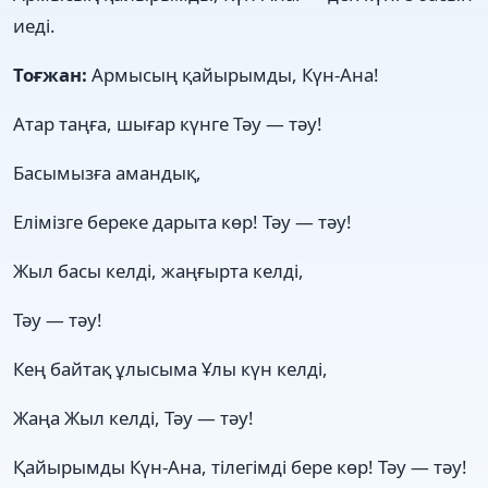
иеді.
Тоғжан:
Армысың қайырымды, Күн-Ана!
Атар таңға, шығар күнге Тәу — тәу!
Басымызға амандық,
Елімізге береке дарыта көр! Тәу — тәу!
Жыл басы келді, жаңғырта келді,
Тәу — тәу!
Кең байтақ ұлысыма Ұлы күн келді,
Жаңа Жыл келді, Тәу — тәу!
Қайырымды Күн-Ана, тілегімді бере көр! Тәу — тәу!