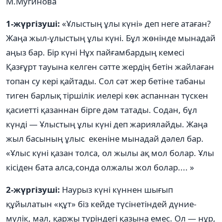
М.Мугинова
1-жүргізуші:
«Ұлыстың ұлы күні» деп неге атаған?
Жаңа жыл-ұлыстың ұлы күні. Бұл жөнінде мынадай
аңыз бар. Бір күні Нұх пайғамбардың кемесі
Қазғұрт тауына келген сәтте жердің бетін жайлаған
топан су кері қайтады. Сол сәт жер бетіне табаны
тиген барлық тіршілік иелері көк аспаннан түскен
қасиетті қазаннан бірге дәм татады. Содан, бұл
күнді — Ұлыстың ұлы күні деп жариялайды. Жаңа
жыл басының ұлыс екеніне мынадай дәлел бар.
«Ұлыс күні қазан толса, ол жылы ақ мол болар. Ұлы
кісіден бата алса,сонда олжалы жол болар.... »
2-жүргізуші:
Наурыз күні күннен шығып
құйылатын «құт» біз кейде түсінетіндей дүние-
мүлік, мал, қаржы түріндегі қазына емес. Ол — нұр,