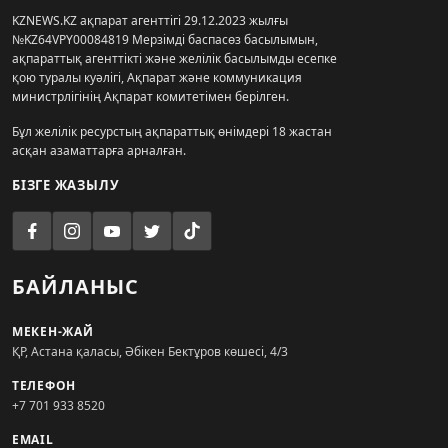
KZNEWS.KZ ақпарат агенттігі 29.12.2023 жылғы
№KZ64VPY00084819 Мерзімді баспасөз басылымын,
ақпараттық агенттікті және желілік басылымды есепке
қою туралы куәлігі, Ақпарат және коммуникация
министрлігінің Ақпарат комитетімен берілген.
Бұл желілік ресурстың ақпараттық өнімдері 18 жастан
асқан азаматтарға арналған.
БІЗГЕ ЖАЗЫЛУ
БАЙЛАНЫС
МЕКЕН-ЖАЙ
ҚР, Астана қаласы, Әбікен Бектұров көшесі, 4/3
ТЕЛЕФОН
+7 701 933 8520
EMAIL