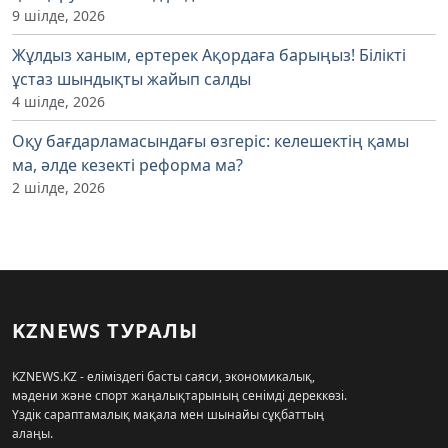
9 шілде, 2026
Жұлдыз ханым, ертерек Ақордаға барыңыз! Білікті
ұстаз шындықты жайып салды
4 шілде, 2026
Оқу бағдарламасындағы өзгеріс: келешектің қамы
ма, әлде кезекті реформа ма?
2 шілде, 2026
KZNEWS ТУРАЛЫ
KZNEWS.KZ - еліміздегі басты саяси, экономикалық,
мәдени және спорт жаңалықтарының сенімді дереккөзі.
Үздік сараптамалық мақала мен шынайы сұқбаттың
алаңы.