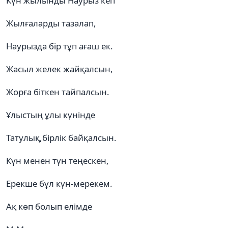
Күн жылынды Наурыз кеп
Жылғаларды тазалап,
Наурызда бір тұп ағаш ек.
Жасыл желек жайқалсын,
Жорға біткен тайпалсын.
Ұлыстың ұлы күнінде
Татулық,бірлік байқалсын.
Күн менен түн теңескен,
Ерекше бұл күн-мерекем.
Ақ көп болып елімде