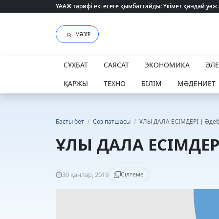
ҮААЖ тарифі екі есеге қымбаттайды: Үкімет қандай уәж
ҮААЖ тарифі екі есеге қымбаттайды: Үкімет қандай уәж
МӘЗІР
СҰХБАТ
САЯСАТ
ЭКОНОМИКА
ӘЛ
ҚАРЖЫ
ТЕХНО
БІЛІМ
МӘДЕНИЕТ
Басты бет
/
Сөз патшасы
/
ҰЛЫ ДАЛА ЕСІМДЕРІ | Әде
ҰЛЫ ДАЛА ЕСІМДЕР
30 қаңтар, 2019
Сілтеме