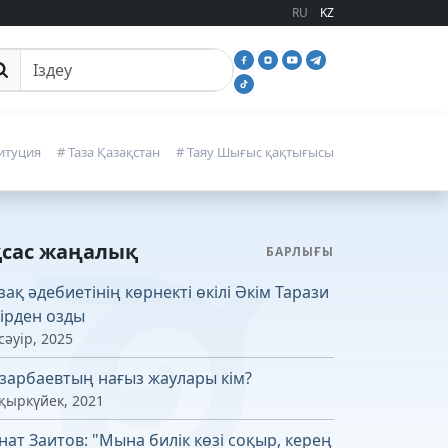
RU
KZ
йттан іздеу
итуция
# Таза Қазақстан
# Таяу Шығыс қақтығысы
қсас жаңалық
БАРЛЫҒЫ
зақ әдебиетінің көрнекті өкілі Әкім Тарази
ірден озды
сәуір, 2025
зарбаевтың нағыз жаулары кім?
 қыркүйек, 2021
нат Заитов: "Мына билік көзі соқыр, керең