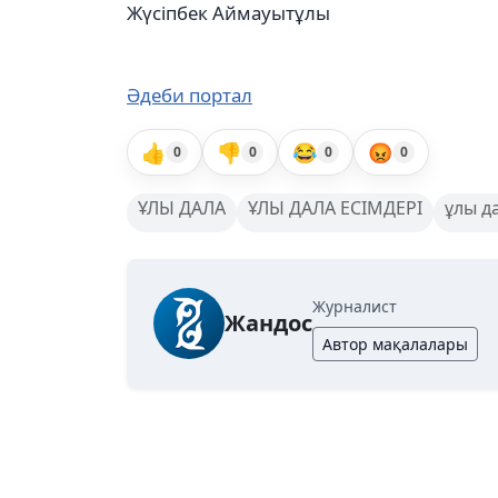
Жүсіпбек Аймауытұлы
Әдеби портал
👍
👎
😂
😡
0
0
0
0
ҰЛЫ ДАЛА
ҰЛЫ ДАЛА ЕСІМДЕРІ
ұлы д
Журналист
Жандос
Автор мақалалары