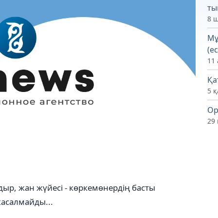
ты
8 ш
Мұ
(ес
11 
Қа
5 қ
Ор
29
ғдыр, жан жүйесі - көркемөнердің басты
жасалмайды...