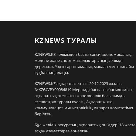
KZNEWS ТУРАЛЫ
KZNEWS.KZ - еліміздегі басты саяси, экономикалық,
мәдени және спорт жаңалықтарының сенімді
дереккөзі. Үздік сараптамалық мақала мен шынайы
сұқбаттың алаңы.
KZNEWS.KZ ақпарат агенттігі 29.12.2023 жылғы
№KZ64VPY00084819 Мерзімді баспасөз басылымын,
ақпараттық агенттікті және желілік басылымды
есепке қою туралы куәлігі, Ақпарат және
коммуникация министрлігінің Ақпарат комитетімен
берілген.
Бұл желілік ресурстың ақпараттық өнімдері 18 жаста
асқан азаматтарға арналған.