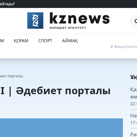
 айтады?
 айтады?
Са
ЕМ
ҚОҒАМ
СПОРТ
АЙМАҚ
# Жаңа Конст
Ұ
биет порталы
І | Әдебиет порталы
Қа
өм
22 
На
17
Ри