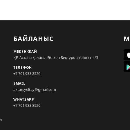
БАЙЛАНЫС
М
МЕКЕН-ЖАЙ
ҚР, Астана қаласы, Әбікен Бектұров көшесі, 4/3
ТЕЛЕФОН
+7 701 933 8520
EMAIL
aktan.yeltay@gmail.com
WHATSAPP
+7 701 933 8520
н