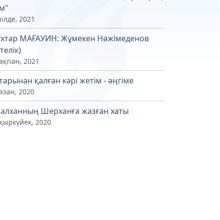
м"
ілде, 2021
хтар МАҒАУИН: Жұмекен Нәжімеденов
телік)
ақпан, 2021
тарынан қалған кәрі жетім - әңгіме
азан, 2020
алханның Шерханға жазған хаты
 қыркүйек, 2020