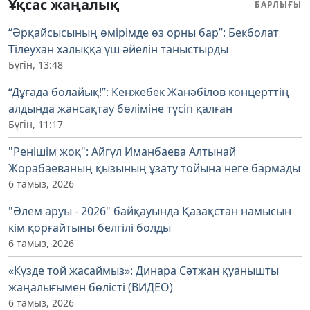
Ұқсас жаңалық
БАРЛЫҒЫ
“Әрқайсысының өмірімде өз орны бар”: Бекболат
Тілеухан халыққа үш әйелін таныстырды
Бүгін, 13:48
“Дұғада болайық!”: Кенжебек Жанәбілов концерттің
алдында жансақтау бөліміне түсіп қалған
Бүгін, 11:17
"Ренішім жоқ": Айгүл Иманбаева Алтынай
Жорабаеваның қызының ұзату тойына неге бармады
6 тамыз, 2026
"Әлем аруы - 2026" байқауында Қазақстан намысын
кім қорғайтыны белгілі болды
6 тамыз, 2026
«Күзде той жасаймыз»: Динара Сәтжан қуанышты
жаңалығымен бөлісті (ВИДЕО)
6 тамыз, 2026