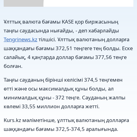
Ұлттық валюта бағамы KASE қор биржасының
таңғы саудасында нығайды, - деп хабарлайды
Tengrinews.kz
тілшісі. Ұлттық валютаның долларға
шаққандағы бағамы 372,51 теңгеге тең болды. Еске
салайық, 4 қаңтарда доллар бағамы 377,56 теңге
болған.
Таңғы сауданың бірінші келісімі 374,5 теңгемен
өтті және осы максималдық құны болды, ал
минималдық құны - 372 теңге. Сауданың жалпы
көлемі 33,55 миллион долларға жетті.
Kurs.kz мәліметінше, ұлттық валютаның долларға
шаққандағы бағамы 372,5-374,5 аралығында.