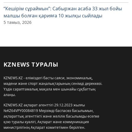
“Кешірім сұраймын”: Сабыржан асаба 33 жыл бойы
малшы болған қарияға 10 жылқы сыйлады
5 тамыз, 2026
KZNEWS ТУРАЛЫ
KZNEWS.KZ - еліміздегі басты саяси, экономикалық,
мәдени және спорт жаңалықтарының сенімді дереккөзі.
Үздік сараптамалық мақала мен шынайы сұқбаттың
алаңы.
KZNEWS.KZ ақпарат агенттігі 29.12.2023 жылғы
№KZ64VPY00084819 Мерзімді баспасөз басылымын,
ақпараттық агенттікті және желілік басылымды есепке
қою туралы куәлігі, Ақпарат және коммуникация
министрлігінің Ақпарат комитетімен берілген.