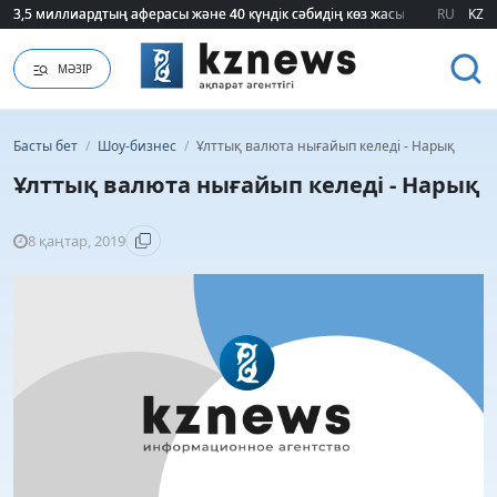
3,5 миллиардтың аферасы және 40 күндік сәбидің көз жасы: Медицинад
3,5 миллиардтың аферасы және 40 күндік сәбидің көз жасы: Медицинад
RU
KZ
МӘЗІР
Басты бет
/
Шоу-бизнес
/
Ұлттық валюта нығайып келеді - Нарық
Ұлттық валюта нығайып келеді - Нарық
8 қаңтар, 2019