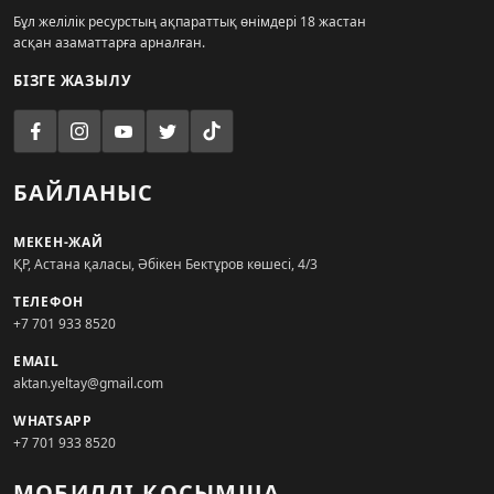
Бұл желілік ресурстың ақпараттық өнімдері 18 жастан
асқан азаматтарға арналған.
БІЗГЕ ЖАЗЫЛУ
БАЙЛАНЫС
МЕКЕН-ЖАЙ
ҚР, Астана қаласы, Әбікен Бектұров көшесі, 4/3
ТЕЛЕФОН
+7 701 933 8520
EMAIL
aktan.yeltay@gmail.com
WHATSAPP
+7 701 933 8520
МОБИЛДІ ҚОСЫМША