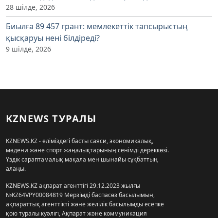
28 шілде, 2026
Биылға 89 457 грант: мемлекеттік тапсырыстың
қысқаруы нені білдіреді?
9 шілде, 2026
KZNEWS ТУРАЛЫ
KZNEWS.KZ - еліміздегі басты саяси, экономикалық,
мәдени және спорт жаңалықтарының сенімді дереккөзі.
Үздік сараптамалық мақала мен шынайы сұқбаттың
алаңы.
KZNEWS.KZ ақпарат агенттігі 29.12.2023 жылғы
№KZ64VPY00084819 Мерзімді баспасөз басылымын,
ақпараттық агенттікті және желілік басылымды есепке
қою туралы куәлігі, Ақпарат және коммуникация