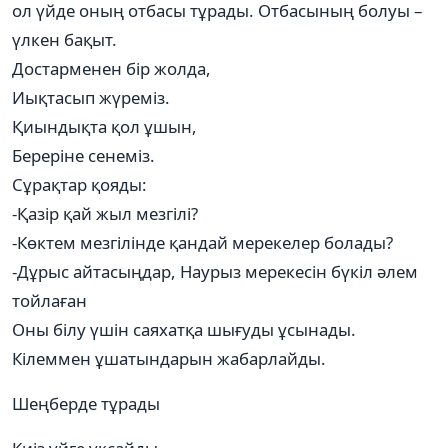
ол үйде оның отбасы тұрады. Отбасының болуы –
үлкен бақыт.
Достарменен бiр жолда,
Иықтасып жүремiз.
Қиындықта қол ұшын,
Берерiне сенемiз.
Сұрақтар қояды:
-Қазір қай жыл мезгілі?
-Көктем мезгілінде қандай мерекелер болады?
-Дұрыс айтасыңдар, Наурыз мерекесін бүкіл әлем
тойлаған
Оны білу үшін саяхатқа шығуды ұсынады.
Кілеммен ұшатындарын жабарлайды.
Шеңберде тұрады