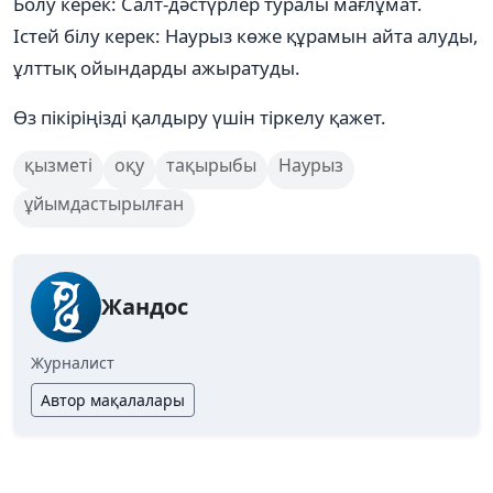
Болу керек: Салт-дәстүрлер туралы мағлұмат.
Істей білу керек: Наурыз көже құрамын айта алуды,
ұлттық ойындарды ажыратуды.
Өз пікіріңізді қалдыру үшін тіркелу қажет.
қызметі
оқу
тақырыбы
Наурыз
ұйымдастырылған
Жандос
Журналист
Автор мақалалары