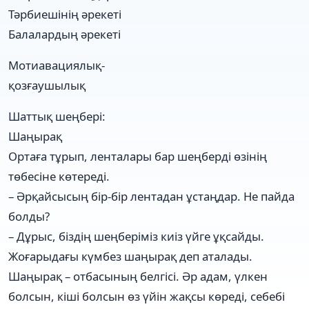
Тәрбиешінің әрекеті
Балалардың әрекеті
Мотиавациялық-
қозғаушылық
Шаттық шеңбері:
Шаңырақ
Ортаға тұрып, ленталары бар шеңберді өзінің
төбесіне көтереді.
– Әрқайсысың бір-бір лентадан ұстаңдар. Не пайда
болды?
– Дұрыс, біздің шеңберіміз киiз үйге ұқсайды.
Жоғарыдағы күмбез шаңырақ деп аталады.
Шаңырақ – отбасының белгiсi. Әр адам, үлкен
болсын, кіші болсын өз үйін жақсы көреді, себебі