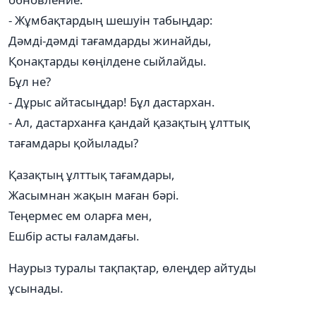
- Жұмбақтардың шешуін табыңдар:
Дәмді-дәмді тағамдарды жинайды,
Қонақтарды көңілдене сыйлайды.
Бұл не?
- Дұрыс айтасыңдар! Бұл дастархан.
- Ал, дастарханға қандай қазақтың ұлттық
тағамдары қойылады?
Қазақтың ұлттық тағамдары,
Жасымнан жақын маған бәрі.
Теңермес ем оларға мен,
Ешбір асты ғаламдағы.
Наурыз туралы тақпақтар, өлеңдер айтуды
ұсынады.