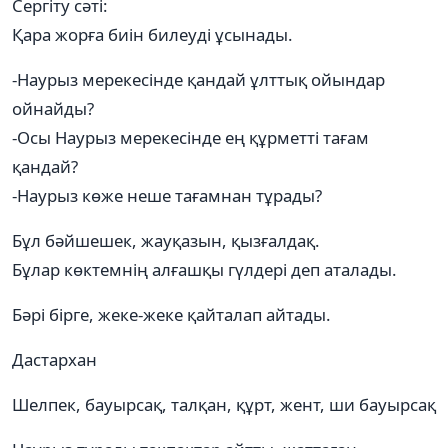
Сергіту сәті:
Қара жорға биін билеуді ұсынады.
-Наурыз мерекесінде қандай ұлттық ойындар
ойнайды?
-Осы Наурыз мерекесінде ең құрметті тағам
қандай?
-Наурыз көже неше тағамнан тұрады?
Бұл бәйшешек, жауқазын, қызғалдақ.
Бұлар көктемнің алғашқы гүлдері деп аталады.
Бәрі бірге, жеке-жеке қайталап айтады.
Дастархан
Шелпек, бауырсақ, талқан, құрт, жент, ши бауырсақ