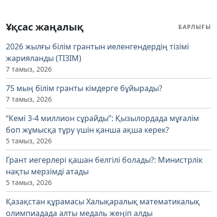
Ұқсас жаңалық
БАРЛЫҒЫ
2026 жылғы білім грантын иеленгендердің тізімі
жарияланды (ТІЗІМ)
7 тамыз, 2026
75 мың білім гранты кімдерге бұйырады?
7 тамыз, 2026
“Кемі 3-4 миллион сұрайды”: Қызылордада мұғалім
боп жұмысқа тұру үшін қанша ақша керек?
5 тамыз, 2026
Грант иегерлері қашан белгілі болады?: Министрлік
нақты мерзімді атады
5 тамыз, 2026
Қазақстан құрамасы Халықаралық математикалық
олимпиадада алты медаль жеңіп алды