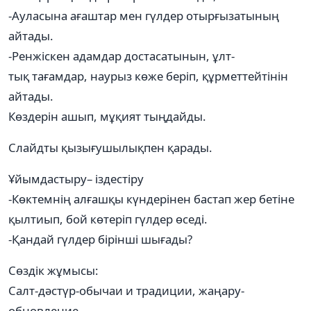
-Ауласына ағаштар мен гүлдер отырғызатының
айтады.
-Ренжіскен адамдар достасатынын, ұлт-
тық тағамдар, наурыз көже беріп, құрметтейтінін
айтады.
Көздерін ашып, мұқият тыңдайды.
Слайдты қызығушылықпен қарады.
Ұйымдастыру– іздестіру
-Көктемнің алғашқы күндерінен бастап жер бетіне
қылтиып, бой көтеріп гүлдер өседі.
-Қандай гүлдер бірінші шығады?
Сөздік жұмысы:
Салт-дәстүр-обычаи и традиции, жаңару-
обновление.