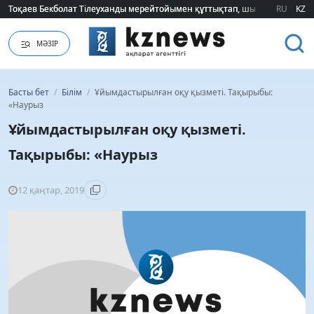
Тоқаев Бекболат Тілеуханды мерейтойымен құттықтап, шығармашылық т
Тоқаев Бекболат Тілеуханды мерейтойымен құттықтап, шығармашылық т
RU
KZ
МӘЗІР
Басты бет
/
Білім
/
Ұйымдастырылған оқу қызметі. Тақырыбы:
«Наурыз
Ұйымдастырылған оқу қызметі.
Тақырыбы: «Наурыз
12 қаңтар, 2019