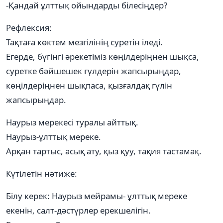
-Қандай ұлттық ойындарды білесіңдер?
Рефлексия:
Тақтаға көктем мезгілінің суретін іледі.
Егерде, бүгінгі әрекетіміз көңілдеріңнен шықса,
суретке бәйшешек гүлдерін жапсырыңдар,
көңілдеріңнен шықпаса, қызғалдақ гүлін
жапсырыңдар.
Наурыз мерекесі туралы айттық.
Наурыз-ұлттық мереке.
Арқан тартыс, асық ату, қыз қуу, тақия тастамақ.
Күтілетін нәтиже:
Білу керек: Наурыз мейрамы- ұлттық мереке
екенін, салт-дәстүрлер ерекшелігін.