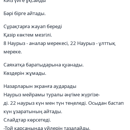
Киіз үйге ұқсайды
Бәрі бірге айтады.
Сұрақтарға жауап береді
Қазір көктем мезгілі.
8 Наурыз - аналар мерекесі, 22 Наурыз - ұлттық
мереке.
Саяхатқа баратыдарына қуанады.
Көздерін жұмады.
Назарларын экранға аударады
Наурыз мейрамы туралы әңгіме жүргізе-
ді. 22 наурыз күн мен түн теңеледі. Осыдан бастап
күн ұзаратының айтады.
Слайдтар көрсетеді.
-Той қарсаңында үйлерін тазалайды,