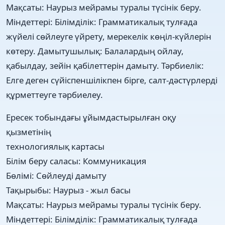
Мақсаты: Наурыз мейрамы туралы түсінік беру.
Міндеттері: Білімділік: Грамматикалық тулғада
жүйелі сөйлеуге үйрету, мерекелік көңіл-күйлерін
көтеру. Дамытушылық: Балалардың ойлау,
қабылдау, зейін қабілеттерін дамыту. Тәрбиелік:
Елге деген cүйіспеншілікпен бірге, салт-дәстүрлерді
құрметтеуге тәрбиелеу.
Ересек тобындағы ұйымдастырылған оқу
қызметінің
технологиялық картасы
Білім беру саласы: Коммуникация
Бөлімі: Сөйлеуді дамыту
Тақырыбы: Наурыз - жыл басы
Мақсаты: Наурыз мейрамы туралы түсінік беру.
Міндеттері: Білімділік: Грамматикалық тулғада