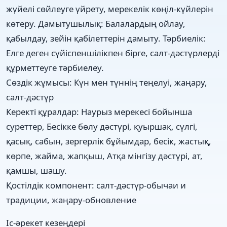
жүйелі сөйлеуге үйрету, мерекелік көңіл-күйлерін
көтеру. Дамытушылық: Балалардың ойлау,
қабылдау, зейін қабілеттерін дамыту. Тәрбиелік:
Елге деген cүйіспеншілікпен бірге, салт-дәстүрлерді
құрметтеуге тәрбиелеу.
Сөздік жұмысы: Күн мен түннің теңелуі, жаңару,
салт-дәстүр
Керекті құралдар: Наурыз мерекесі бойынша
суреттер, Бесікке бөлу дәстүрі, қуыршақ, сүлгі,
қасық, сабын, зергерлік бұйымдар, бесік, жастық,
көрпе, жайма, жапқыш, Атқа мінгізу дәстүрі, ат,
қамшы, шашу.
Қостілдік компонент: салт-дәстүр-обычаи и
традиции, жаңару-обновление
Іс-әрекет кезеңдері