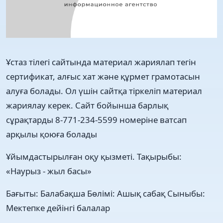
Ұстаз тілегі сайтында материал жариялап тегін
сертификат, алғыс хат және құрмет грамотасын
алуға болады. Ол үшін сайтқа тіркеліп материал
жариялау керек. Сайт бойынша барлық
сұрақтарды 8-771-234-5599 номеріне ватсап
арқылы қоюға болады
Ұйымдастырылған оқу қызметі. Тақырыбы:
«Наурыз - жыл басы»
Бағыты:
Балабақша
Бөлімі:
Ашық сабақ
Сыныбы:
Мектепке дейінгі балалар