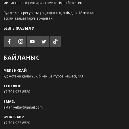
министрлігінің Ақпарат комитетімен берілген.
Бұл желілік ресурстың ақпараттық өнімдері 18 жастан
асқан азаматтарға арналған.
БІЗГЕ ЖАЗЫЛУ
БАЙЛАНЫС
МЕКЕН-ЖАЙ
ҚР, Астана қаласы, Әбікен Бектұров көшесі, 4/3
ТЕЛЕФОН
+7 701 933 8520
EMAIL
aktan.yeltay@gmail.com
WHATSAPP
+7 701 933 8520