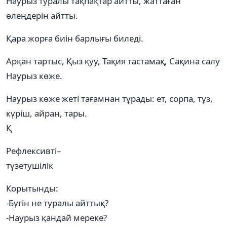
Наурыз туралы тақпақтар айтты, жаттаған
өлеңдерін айтты.
Қара жорға биін барлығы биледі.
Арқан тартыс, Қыз қуу, Тақия тастамақ, Сақина салу
Наурыз көже.
Наурыз көже жеті тағамнан тұрады: ет, сорпа, тұз,
күріш, айран, тары.
Қ
Рефлексивті–
түзетушілік
Корытынды:
-Бүгін не туралы айттық?
-Наурыз қандай мереке?