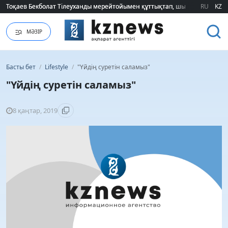
Тоқаев Бекболат Тілеуханды мерейтойымен құттықтап, шығармашылық т
Тоқаев Бекболат Тілеуханды мерейтойымен құттықтап, шығармашылық т
RU
KZ
МӘЗІР
Басты бет
/
Lifestyle
/
"Үйдің суретін саламыз"
"Үйдің суретін саламыз"
8 қаңтар, 2019