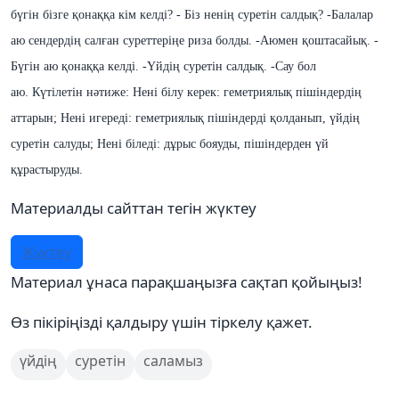
бүгін бізге қонаққа кім келді?
- Біз ненің суретін салдық?
-Балалар
аю сендердің салған суреттеріңе риза болды.
-Аюмен қоштасайық.
-
Бүгін аю қонаққа келді.
-Үйдің суретін салдық.
-Сау бол
аю.
Күтілетін нәтиже:
Нені білу керек: геметриялық пішіндердің
аттарын;
Нені игереді: геметриялық пішіндерді қолданып, үйдің
суретін салуды;
Нені біледі: дұрыс бояуды, пішіндерден үй
құрастыруды.
Материалды сайттан тегін жүктеу
Жүктеу
Материал ұнаса парақшаңызға сақтап қойыңыз!
Өз пікіріңізді қалдыру үшін тіркелу қажет.
үйдің
суретін
саламыз