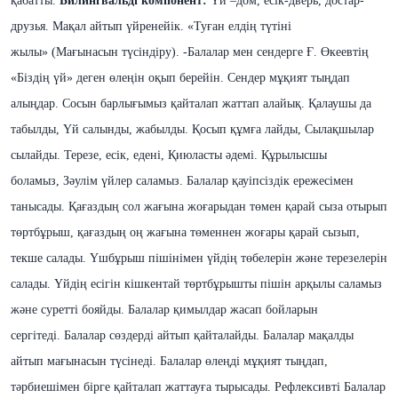
қабатты.
Билингвальді компонент:
Үй –дом, есік-дверь, достар-
друзья.
Мақал айтып үйренейік.
«Туған елдің түтіні
жылы»
(Мағынасын түсіндіру).
-Балалар мен сендерге Ғ. Өкеевтің
«Біздің үй» деген өлеңін оқып берейін. Сендер мұқият тыңдап
алыңдар. Сосын барлығымыз қайталап жаттап алайық.
Қалаушы да
табылды,
Үй салынды, жабылды.
Қосып құмға лайды,
Сылақшылар
сылайды.
Терезе, есік, едені,
Қиюласты әдемі.
Құрылысшы
боламыз,
Зәулім үйлер саламыз.
Балалар қауіпсіздік ережесімен
танысады.
Қағаздың сол жағына жоғарыдан төмен қарай сыза отырып
төртбұрыш, қағаздың оң жағына төменнен жоғары қарай сызып,
текше салады.
Үшбұрыш пішінімен үйдің төбелерін және терезелерін
салады.
Үйдің есігін кішкентай төртбұрышты пішін арқылы саламыз
және суретті бояйды.
Балалар қимылдар жасап бойларын
сергітеді.
Балалар сөздерді айтып қайталайды.
Балалар мақалды
айтып мағынасын түсінеді.
Балалар өлеңді мұқият тыңдап,
тәрбиешімен бірге қайталап жаттауға тырысады.
Рефлексивті
Балалар