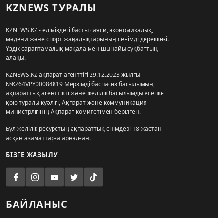
KZNEWS ТУРАЛЫ
KZNEWS.KZ - еліміздегі басты саяси, экономикалық,
мәдени және спорт жаңалықтарының сенімді дереккөзі.
Үздік сараптамалық мақала мен шынайы сұқбаттың
алаңы.
KZNEWS.KZ ақпарат агенттігі 29.12.2023 жылғы
№KZ64VPY00084819 Мерзімді баспасөз басылымын,
ақпараттық агенттікті және желілік басылымды есепке
қою туралы куәлігі, Ақпарат және коммуникация
министрлігінің Ақпарат комитетімен берілген.
Бұл желілік ресурстың ақпараттық өнімдері 18 жастан
асқан азаматтарға арналған.
БІЗГЕ ЖАЗЫЛУ
БАЙЛАНЫС