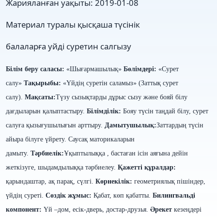
Жарияланған уақыты:
2019-01-08
Материал туралы қысқаша түсінік
балаларға уйді суретин салгызу
Білім беру саласы:
«Шығармашылық»
Бөлімдері:
«Сурет
салу»
Тақырыбы:
«Үйдің суретін саламыз» (Заттық сурет
салу).
Мақсаты:
Түзу сызықтарды дұрыс сызу және бояй білу
дағдыларын қалыптастыру.
Білімділік:
Бояу түсін таңдай білу, сурет
салуға қызығушылығын арттыру.
Дамытушылық:
Заттардың түсін
айыра білуге үйрету. Саусақ маторикаларын
дамыту.
Тәрбиелік:
Ұқыптылыққа , бастаған ісін аяғына дейін
жеткізуге, шыдамдылыққа тәрбиелеу.
Қажетті құралдар:
қарындаштар, ақ парақ, сүлгі.
Көрнекілік:
геометриялық пішіндер,
үйдің суреті.
Сөздік жұмыс:
Қабат, көп қабатты.
Билингвальді
компонент:
Үй –дом, есік-дверь, достар-друзья.
Әрекет
кезеңдері