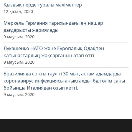
Қыздық перде туралы мәліметтер
12 қазан, 2020
Меркель Германия тарихындағы ең нашар
дағдарысты жариялады
9 маусым, 2020
Лукашенко НАТО және Еуропалық Одақпен
қатынастардың жақсарғанын атап өтті
9 маусым, 2020
Бразилияда соңғы тәулігі 30 мың астам адамдарда
коронавирус инфекциясы анықталды, бұл өлім саны
бойынша Италиядан озып кетті.
9 маусым, 2020