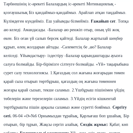
Тәрбиешінің іс-әрекеті Балалардың іс-әрекеті
Мотивациялық
-
қозғаушылық
Біз қандаймыз-қандаймыз. Арайлап атқан таңдаймыз.
Күлімдеген күндейміз. Еш уайымды білмейміз.
Ғажайып сәт
.
Топқа
аю келеді. Амандасады.
-Балалар аю ренжіп отыр, оның үйі жоқ
екен. Біз оған үй салып берсек қайтеді.
Балалар жартылай шеңбер
құрып, өлең жолдарын айтады.
-Сәлеметсің бе ,аю?
Балалар
келіседі.
Ұйымдастыру-
іздестіру -Балалар қарындаштарды ауызға
салуға болмайды.
Бір-бірімізге сілтеуге болмайды.
«Үй» тақырыбына
сурет салу технологиясы.
1.Қағаздың сол жағына жоғарыдан төмен
қарай сыза отырып төртбұрыш, қағаздың оң жағына төменнен
жоғары қарай сызып, текше саламыз.
2.Үшбұрыш пішінімен үйдің
төбелерін және терезелерін саламыз.
3.Үйдің есігін кішкентай
төртбұрышты пішін арқылы саламыз және суретті бояймыз.
Сергіту
сәті.
06-04 «Ә»№6
Орнымыздан тұрайық, Қарлығаш боп ұшайық. Бір
отырып, бір тұрып, Жақсы сергіп алайық.
Сөздік жұмыс:
Қабат, көп