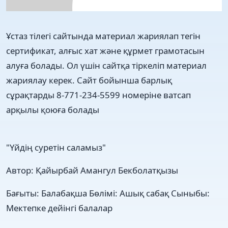
Ұстаз тілегі сайтында материал жариялап тегін
сертификат, алғыс хат және құрмет грамотасын
алуға болады. Ол үшін сайтқа тіркеліп материал
жариялау керек. Сайт бойынша барлық
сұрақтарды 8-771-234-5599 номеріне ватсап
арқылы қоюға болады
"Үйдің суретін саламыз"
Автор:
Қайырбай Амангул Бекболатқызы
Бағыты:
Балабақша
Бөлімі:
Ашық сабақ
Сыныбы:
Мектепке дейінгі балалар