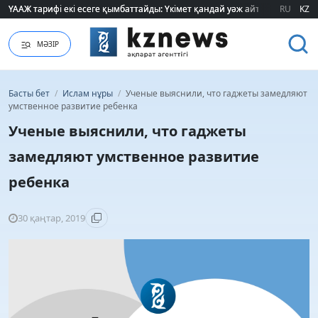
ҮААЖ тарифі екі есеге қымбаттайды: Үкімет қандай уәж айтады?
ҮААЖ тарифі екі есеге қымбаттайды: Үкімет қандай уәж айтады?
RU
KZ
МӘЗІР
Басты бет
/
Ислам нұры
/
Ученые выяснили, что гаджеты замедляют
умственное развитие ребенка
Ученые выяснили, что гаджеты
замедляют умственное развитие
ребенка
30 қаңтар, 2019