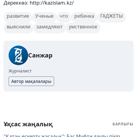
Дереккөз: http://kazislam.kz/
развитие
Ученые
что
ребенка
ГАДЖЕТЫ
выяснили
замедляют
умственное
Санжар
Журналист
Автор мақалалары
Ұқсас жаңалық
БАРЛЫҒЫ
"Қатаң ескерту жасадық": Бас Мүфти даулы пікір