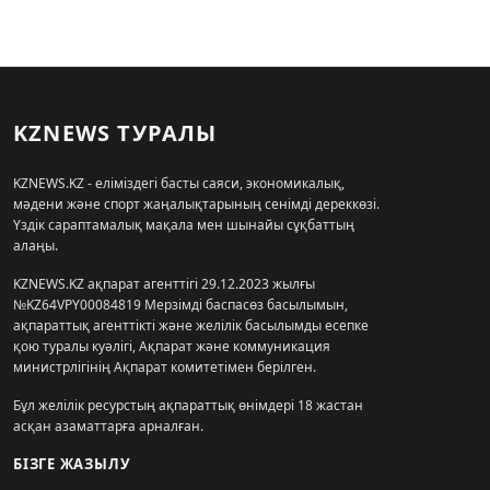
KZNEWS ТУРАЛЫ
KZNEWS.KZ - еліміздегі басты саяси, экономикалық,
мәдени және спорт жаңалықтарының сенімді дереккөзі.
Үздік сараптамалық мақала мен шынайы сұқбаттың
алаңы.
KZNEWS.KZ ақпарат агенттігі 29.12.2023 жылғы
№KZ64VPY00084819 Мерзімді баспасөз басылымын,
ақпараттық агенттікті және желілік басылымды есепке
қою туралы куәлігі, Ақпарат және коммуникация
министрлігінің Ақпарат комитетімен берілген.
Бұл желілік ресурстың ақпараттық өнімдері 18 жастан
асқан азаматтарға арналған.
БІЗГЕ ЖАЗЫЛУ