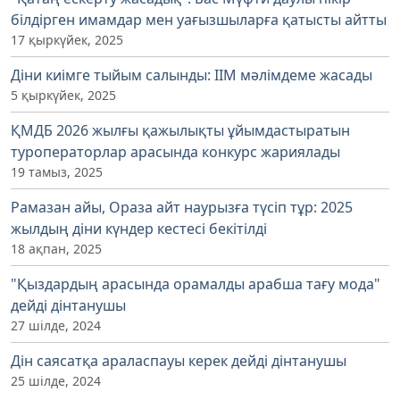
білдірген имамдар мен уағызшыларға қатысты айтты
17 қыркүйек, 2025
Діни киімге тыйым салынды: ІІМ мәлімдеме жасады
5 қыркүйек, 2025
ҚМДБ 2026 жылғы қажылықты ұйымдастыратын
туроператорлар арасында конкурс жариялады
19 тамыз, 2025
Рамазан айы, Ораза айт наурызға түсіп тұр: 2025
жылдың діни күндер кестесі бекітілді
18 ақпан, 2025
"Қыздардың арасында орамалды арабша тағу мода"
дейді дінтанушы
27 шілде, 2024
Дін саясатқа араласпауы керек дейді дінтанушы
25 шілде, 2024