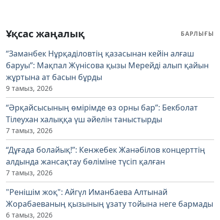
Ұқсас жаңалық
БАРЛЫҒЫ
“Заманбек Нұрқаділовтің қазасынан кейін алғаш
баруы”: Мақпал Жүнісова қызы Мерейді алып қайын
жұртына ат басын бұрды
9 тамыз, 2026
“Әрқайсысының өмірімде өз орны бар”: Бекболат
Тілеухан халыққа үш әйелін таныстырды
7 тамыз, 2026
“Дұғада болайық!”: Кенжебек Жанәбілов концерттің
алдында жансақтау бөліміне түсіп қалған
7 тамыз, 2026
"Ренішім жоқ": Айгүл Иманбаева Алтынай
Жорабаеваның қызының ұзату тойына неге бармады
6 тамыз, 2026