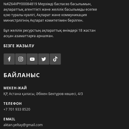
№KZ64VPY00084819 Мерзімді баспасөз басылымын,
ақпараттық агенттікті және желілік басылымды есепке
қою туралы куәлігі, Ақпарат және коммуникация
министрлігінің Ақпарат комитетімен берілген.
Бұл желілік ресурстың ақпараттық өнімдері 18 жастан
асқан азаматтарға арналған.
БІЗГЕ ЖАЗЫЛУ
БАЙЛАНЫС
МЕКЕН-ЖАЙ
ҚР, Астана қаласы, Әбікен Бектұров көшесі, 4/3
ТЕЛЕФОН
+7 701 933 8520
EMAIL
aktan.yeltay@gmail.com