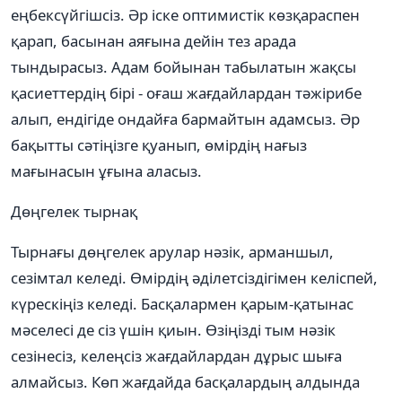
еңбексүйгішсіз. Әр іске оптимистік көзқараспен
қарап, басынан аяғына дейін тез арада
тындырасыз. Адам бойынан табылатын жақсы
қасиеттердің бірі - оғаш жағдайлардан тәжірибе
алып, ендігіде ондайға бармайтын адамсыз. Әр
бақытты сәтіңізге қуанып, өмірдің нағыз
мағынасын ұғына аласыз.
Дөңгелек тырнақ
Тырнағы дөңгелек арулар нәзік, арманшыл,
сезімтал келеді. Өмірдің әділетсіздігімен келіспей,
күрескіңіз келеді. Басқалармен қарым-қатынас
мәселесі де сіз үшін қиын. Өзіңізді тым нәзік
сезінесіз, келеңсіз жағдайлардан дұрыс шыға
алмайсыз. Көп жағдайда басқалардың алдында