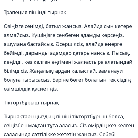
Трапеция пішінді тырнақ
Өзіңізге сенімді, батыл жансыз. Алайда сын көтере
алмайсыз. Күшіңізге сенбеген адамды көрсеңіз,
ашулана бастайсыз. Әсершілсіз, алайда өнерге
бейімді, дарынды адамдар қатарынансыз. Пысық,
көңілді, кез келген әңгімені жалғастыра алатындай
білімдісіз. Жаңалықтардан қалыспай, заманауи
болуға тырысасыз. Бәріне бөгет болатын тек сіздің
өзімшілдік қасиетіңіз.
Тіктөртбұрыш тырнақ
Тырнақтарыңыздың пішіні тіктөртбұрыш болса,
өзіңізбен мақтан тұта аласыз. Сіз өмірдің кез келген
саласында сәттілікке жететін жансыз. Себебі