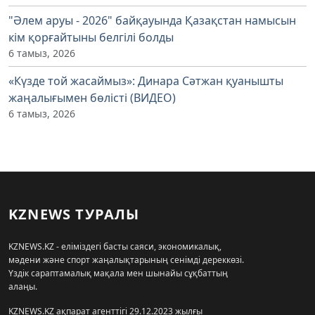
"Әлем аруы - 2026" байқауында Қазақстан намысын
кім қорғайтыны белгілі болды
6 тамыз, 2026
«Күзде той жасаймыз»: Динара Сәтжан қуанышты
жаңалығымен бөлісті (ВИДЕО)
6 тамыз, 2026
KZNEWS ТУРАЛЫ
KZNEWS.KZ - еліміздегі басты саяси, экономикалық,
мәдени және спорт жаңалықтарының сенімді дереккөзі.
Үздік сараптамалық мақала мен шынайы сұқбаттың
алаңы.
KZNEWS.KZ ақпарат агенттігі 29.12.2023 жылғы