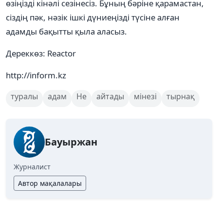
өзіңізді кінәлі сезінесіз. Бұның бәріне қарамастан,
сіздің пәк, нәзік ішкі дүниеңізді түсіне алған
адамды бақытты қыла аласыз.
Дереккөз: Reactor
http://inform.kz
туралы
адам
Не
айтады
мінезі
тырнақ
Бауыржан
Журналист
Автор мақалалары