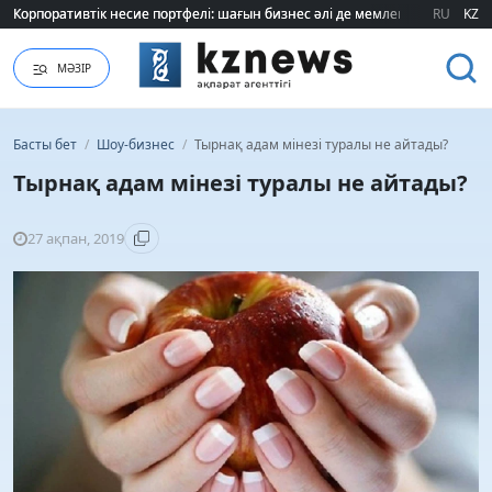
Корпоративтік несие портфелі: шағын бизнес әлі де мемлекеттік қолдауғ
Корпоративтік несие портфелі: шағын бизнес әлі де мемлекеттік қолдауғ
RU
KZ
МӘЗІР
Басты бет
/
Шоу-бизнес
/
Тырнақ адам мінезі туралы не айтады?
Тырнақ адам мінезі туралы не айтады?
27 ақпан, 2019