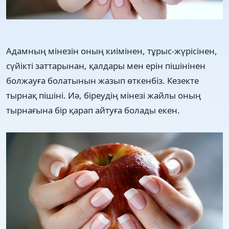
Адамның мінезін оның киімінен, тұрыс-жүрісінен,
сүйікті заттарынан, қалдары мен ерін пішінінен
болжауға болатынын жазып өткенбіз. Кезекте
тырнақ пішіні. Иә, біреудің мінезі жайлы оның
тырнағына бір қарап айтуға болады екен.