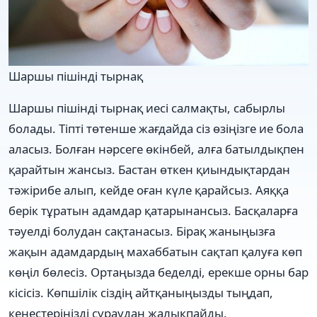
Шаршы пішінді тырнақ
Шаршы пішінді тырнақ иесі салмақты, сабырлы
болады. Тіпті төтенше жағдайда сіз өзіңізге ие бола
аласыз. Болған нәрсеге өкінбей, алға батылдықпен
қарайтын жансыз. Бастан өткен қиындықтардан
тәжірибе алып, кейде оған күле қарайсыз. Аяққа
берік тұратын адамдар қатарынансыз. Басқаларға
тәуелді болудан сақтанасыз. Бірақ жаныңызға
жақын адамдардың махаббатын сақтап қалуға көп
көңіл бөлесіз. Ортаңызда беделді, ерекше орны бар
кісісіз. Көпшілік сіздің айтқаныңызды тыңдап,
кеңестеріңізді сұраудан жалықпайды.