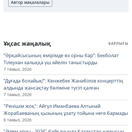
Автор мақалалары
Ұқсас жаңалық
БАРЛЫҒЫ
“Әрқайсысының өмірімде өз орны бар”: Бекболат
Тілеухан халыққа үш әйелін таныстырды
7 тамыз, 2026
“Дұғада болайық!”: Кенжебек Жанәбілов концерттің
алдында жансақтау бөліміне түсіп қалған
7 тамыз, 2026
"Ренішім жоқ": Айгүл Иманбаева Алтынай
Жорабаеваның қызының ұзату тойына неге бармады
6 тамыз, 2026
"Әлем аруы - 2026" байқауында Қазақстан намысын