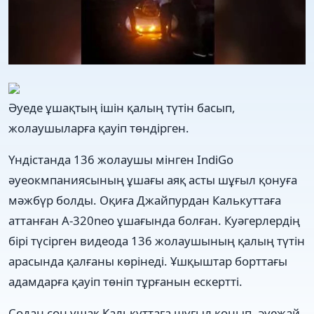
Әуеде ұшақтың ішін қалың түтін басып,
жолаушыларға қауіп төндірген.
Үндістанда 136 жолаушы мінген IndiGo
әуеокмпаниясының ұшағы аяқ асты шұғыл қонуға
мәжбүр болды. Оқиға Джайпурдан Калькуттаға
аттанған A-320neo ұшағында болған. Куәгерлердің
бірі түсірген видеода 136 жолаушының қалың түтін
арасында қалғаны көрінеді. Ұшқыштар борттағы
адамдарға қауіп төніп тұрғанын ескертті.
Содан соң ұшақ Калькуттаға шұғыл қонып, әуежай