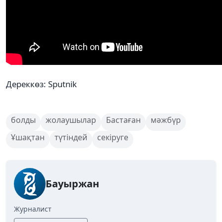
Дереккөз: Sputnik
болды
жолаушылар
Бастаған
мәжбүр
Ұшақтан
түтіндей
секіруге
Бауыржан
Журналист