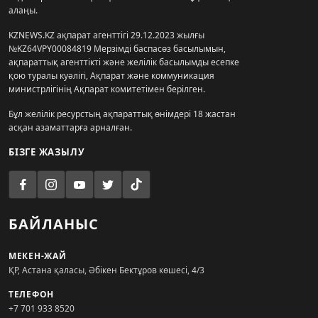
алаңы.
KZNEWS.KZ ақпарат агенттігі 29.12.2023 жылғы
№KZ64VPY00084819 Мерзімді баспасөз басылымын,
ақпараттық агенттікті және желілік басылымды есепке
қою туралы куәлігі, Ақпарат және коммуникация
министрлігінің Ақпарат комитетімен берілген.
Бұл желілік ресурстың ақпараттық өнімдері 18 жастан
асқан азаматтарға арналған.
БІЗГЕ ЖАЗЫЛУ
БАЙЛАНЫС
МЕКЕН-ЖАЙ
ҚР, Астана қаласы, Әбікен Бектұров көшесі, 4/3
ТЕЛЕФОН
+7 701 933 8520