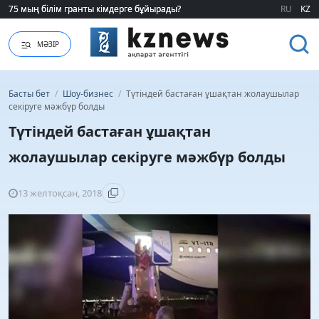
75 мың білім гранты кімдерге бұйырады?
75 мың білім гранты кімдерге бұйырады?
RU
KZ
МӘЗІР
Басты бет
/
Шоу-бизнес
/
Түтіндей бастаған ұшақтан жолаушылар
секіруге мәжбүр болды
Түтіндей бастаған ұшақтан
жолаушылар секіруге мәжбүр болды
13 желтоқсан, 2018