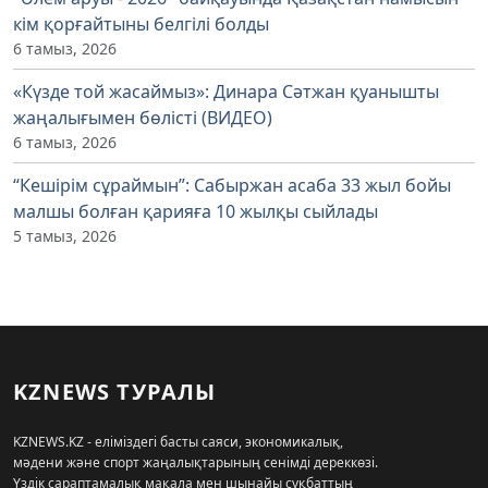
кім қорғайтыны белгілі болды
6 тамыз, 2026
«Күзде той жасаймыз»: Динара Сәтжан қуанышты
жаңалығымен бөлісті (ВИДЕО)
6 тамыз, 2026
“Кешірім сұраймын”: Сабыржан асаба 33 жыл бойы
малшы болған қарияға 10 жылқы сыйлады
5 тамыз, 2026
KZNEWS ТУРАЛЫ
KZNEWS.KZ - еліміздегі басты саяси, экономикалық,
мәдени және спорт жаңалықтарының сенімді дереккөзі.
Үздік сараптамалық мақала мен шынайы сұқбаттың