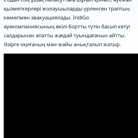
қызметкерлері жолаушыларды үрленген траптың
көмегімен эвакуациялады. IndiGo
әуекомпаниясының өкілі бортты түтін басып кетуі
салдарынан апатты жағдай туындағанын айтты.
Әзірге оқиғаның мән-жайы анықталып жатыр.