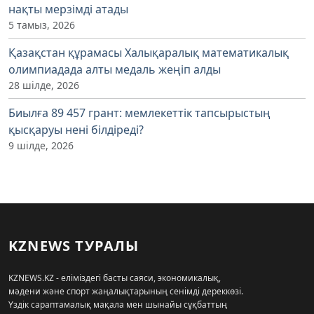
нақты мерзімді атады
5 тамыз, 2026
Қазақстан құрамасы Халықаралық математикалық
олимпиадада алты медаль жеңіп алды
28 шілде, 2026
Биылға 89 457 грант: мемлекеттік тапсырыстың
қысқаруы нені білдіреді?
9 шілде, 2026
KZNEWS ТУРАЛЫ
KZNEWS.KZ - еліміздегі басты саяси, экономикалық,
мәдени және спорт жаңалықтарының сенімді дереккөзі.
Үздік сараптамалық мақала мен шынайы сұқбаттың