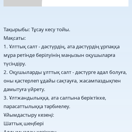
Тақырыбы: Тұсау кесу тойы.
Мақсаты:
1. Ұлттық салт - дәстүрдің, ата дәстүрдің ұрпаққа
мұра ретінде берілуінің маңызын оқушыларға
түсіндіру.
2. Оқушыларды ұлттық салт - дәстүрге адал болуға,
оны қастерлеп ұдайы сақтауға, жасампаздықпен
дамытуға үйрету.
3. Ұлтжандылыққа, ата салтына беріктікке,
парасаттылыққа тәрбиелеу.
Ұйымдастыру кезеңі:
Шаттық шеңбері
Алдымыздан кезіккен,