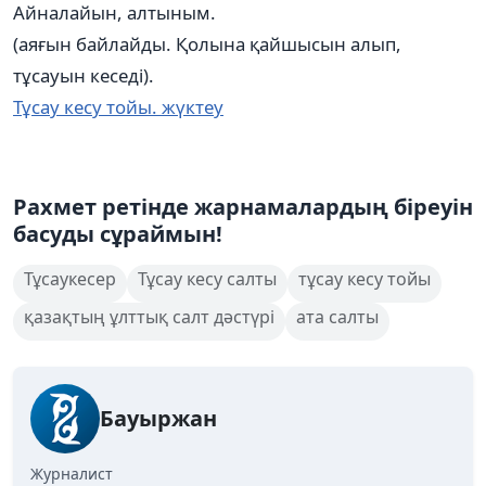
Айналайын, алтыным.
(аяғын байлайды. Қолына қайшысын алып,
тұсауын кеседі).
Тұсау кесу тойы. жүктеу
Рахмет ретінде жарнамалардың біреуін
басуды сұраймын!
Тұсаукесер
Тұсау кесу салты
тұсау кесу тойы
қазақтың ұлттық салт дәстүрі
ата салты
Бауыржан
Журналист