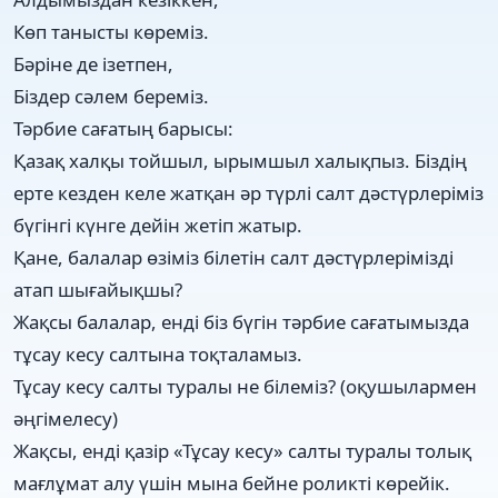
Көп танысты көреміз.
Бәріне де ізетпен,
Біздер сәлем береміз.
Тәрбие сағатың барысы:
Қазақ халқы тойшыл, ырымшыл халықпыз. Біздің
ерте кезден келе жатқан әр түрлі салт дәстүрлеріміз
бүгінгі күнге дейін жетіп жатыр.
Қане, балалар өзіміз білетін салт дәстүрлерімізді
атап шығайықшы?
Жақсы балалар, енді біз бүгін тәрбие сағатымызда
тұсау кесу салтына тоқталамыз.
Тұсау кесу салты туралы не білеміз? (оқушылармен
әңгімелесу)
Жақсы, енді қазір «Тұсау кесу» салты туралы толық
мағлұмат алу үшін мына бейне роликті көрейік.