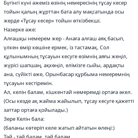
Бүгінгі күні әжеміз өзінің немересінің тұсау кесер
тойын қалың жұрттан бата алу мақсатында осы
жерде «Тұсау кесер» тойын өткізбекші.
Назерке әже:
Алғашқы немерем жер - Анаға алғаш аяқ басып,
үлкен өмір көшіне ермек, із тастамақ. Сол
құлынымның тұсауын кесуге өзімнің аяғы жеңіл,
жүрісі шапшаң, ақкөңіл, елімізге сыйы, ардақты
ана, сүйікті әже, Орынбасар құрбыма немеремнің
тұсауын кестіремін.
Ал, келін балам, кішкентай немеремді ортаға әкел.
(Осы кезде ақ жайма жайылып, тұсау кесуге қажетті
заттар ортаға қойылады.)
Зере Келін бала:
(баланы көтеріп келе жатып айтатын өлеңі:)
Тәй - тәй балам, тәй балам,