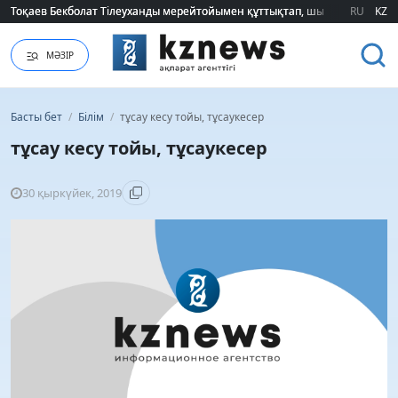
Тоқаев Бекболат Тілеуханды мерейтойымен құттықтап, шығармашылық т
Тоқаев Бекболат Тілеуханды мерейтойымен құттықтап, шығармашылық т
RU
KZ
МӘЗІР
Басты бет
/
Білім
/
тұсау кесу тойы, тұсаукесер
тұсау кесу тойы, тұсаукесер
30 қыркүйек, 2019