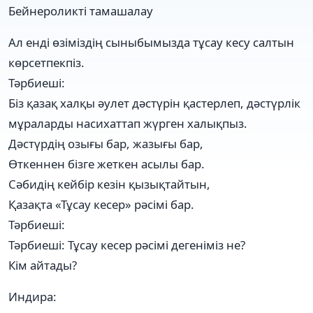
Бейнероликті тамашалау
Ал енді өзіміздің сыныбымызда тұсау кесу салтын
көрсетпекпіз.
Тәрбиеші:
Біз қазақ халқы әулет дәстүрін қастерлеп, дәстүрлік
мұраларды насихаттап жүрген халықпыз.
Дәстүрдің озығы бар, жазығы бар,
Өткеннен бізге жеткен асылы бар.
Сәбидің кейбір кезін қызықтайтын,
Қазақта «Тұсау кесер» рәсімі бар.
Тәрбиеші:
Тәрбиеші: Тұсау кесер рәсімі дегеніміз не?
Кім айтады?
Индира: