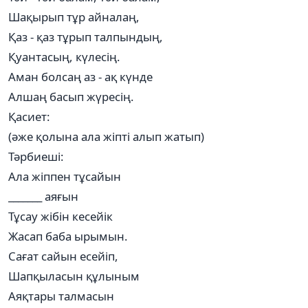
Шақырып тұр айналаң,
Қаз - қаз тұрып талпындың,
Қуантасың, күлесің.
Аман болсаң аз - ақ күнде
Алшаң басып жүресің.
Қасиет:
(әже қолына ала жіпті алып жатып)
Тәрбиеші:
Ала жіппен тұсайын
_______ аяғын
Тұсау жібін кесейік
Жасап баба ырымын.
Сағат сайын есейіп,
Шапқыласын құлыным
Аяқтары талмасын