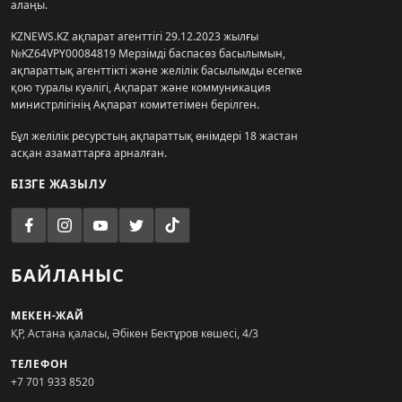
алаңы.
KZNEWS.KZ ақпарат агенттігі 29.12.2023 жылғы
№KZ64VPY00084819 Мерзімді баспасөз басылымын,
ақпараттық агенттікті және желілік басылымды есепке
қою туралы куәлігі, Ақпарат және коммуникация
министрлігінің Ақпарат комитетімен берілген.
Бұл желілік ресурстың ақпараттық өнімдері 18 жастан
асқан азаматтарға арналған.
БІЗГЕ ЖАЗЫЛУ
БАЙЛАНЫС
МЕКЕН-ЖАЙ
ҚР, Астана қаласы, Әбікен Бектұров көшесі, 4/3
ТЕЛЕФОН
+7 701 933 8520