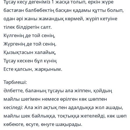
Тұсау кесу дегеніміз 1 жасқа толып, еркін жүре
бастаған балбөбектің басқан қадамы құтты болып,
одан әрі жаны жамандық көрмей, жүріп кетуіне
тілек білдіретін салт.
Күлгенің де той сенің,
Жүргенің де той сенің.
Қызықтасын халайық,
Тұсау кескен бұл күнің
Есте қалсын, жарқыным.
Тәрбиеші:
Әлбетте, баланың тұсауы ала жіппен, қойдың
майлы шегімен немесе өрілген көк шөппен
кесіледі: Ала жіп ақтық пен адалдыққа жол ашады,
майлы шек байлыққа, тоқтыққа жетелейді, көк шөп
көбеюге, өсуге, өнуге шақырады.