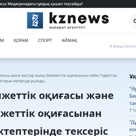
 жасы: Медицинадағы сұмдық қашан тоқтайды?
 жасы: Медицинадағы сұмдық қашан тоқтайды?
Са
ЕМ
ҚОҒАМ
СПОРТ
АЙМАҚ
# Жаңа Конст
Ұ
қиғасы және жастар жылы Әлімжеттік оқиғасынан кейін Түркістан
атауын өзгертуді ұсынды.
“Ә
мжеттік оқиғасы және
Бе
та
жеттік оқиғасынан
7 т
“Д
ктептерінде тексеріс
ко