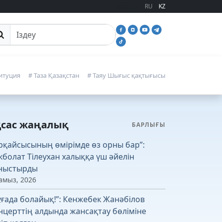
RU
KZ
йттан іздеу
итуция
# Таза Қазақстан
# Таяу Шығыс қақтығысы
қсас жаңалық
БАРЛЫҒЫ
рқайсысының өмірімде өз орны бар”:
кболат Тілеухан халыққа үш әйелін
ныстырды
амыз, 2026
ұғада болайық!”: Кенжебек Жанәбілов
нцерттің алдында жансақтау бөліміне