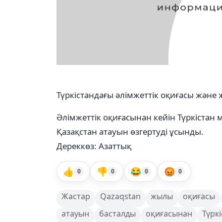
Түркістандағы әлімжеттік оқиғасы және
Әлімжеттік оқиғасынан кейін Түркістан 
Қазақстан атауын өзгертуді ұсынды.
Дереккөз: Азаттық
👍
👎
😂
😡
0
0
0
0
Жастар
Qazaqstan
жылы
оқиғасы
атауын
басталды
оқиғасынан
Түрк