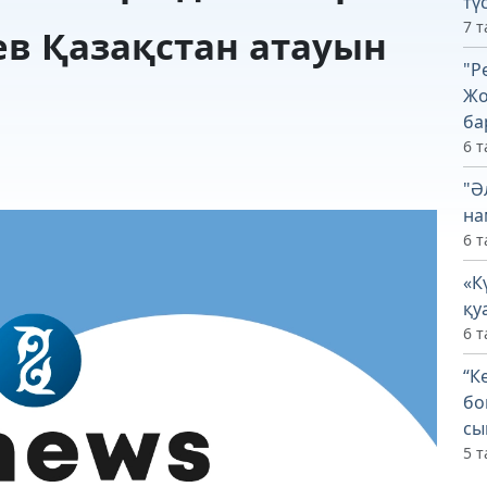
тү
7 т
ев Қазақстан атауын
"Р
Жо
ба
6 т
"Ә
на
6 т
«К
қу
6 т
“К
бо
сы
5 т