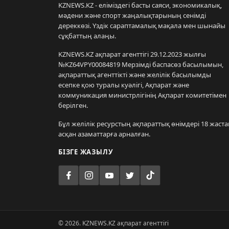
KZNEWS.KZ - еліміздегі басты саяси, экономикалық,
мәдени және спорт жаңалықтарының сенімді
дереккөзі. Үздік сараптамалық мақала мен шынайы
сұқбаттың алаңы.
KZNEWS.KZ ақпарат агенттігі 29.12.2023 жылғы
№KZ64VPY00084819 Мерзімді баспасөз басылымын,
ақпараттық агенттікті және желілік басылымды
есепке қою туралы куәлігі, Ақпарат және
коммуникация министрлігінің Ақпарат комитетімен
берілген.
Бұл желілік ресурстың ақпараттық өнімдері 18 жаста
асқан азаматтарға арналған.
БІЗГЕ ЖАЗЫЛУ
© 2026. KZNEWS.KZ ақпарат агенттігі