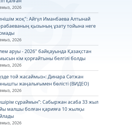
сіп қалған
амыз, 2026
енішім жоқ": Айгүл Иманбаева Алтынай
рабаеваның қызының ұзату тойына неге
рмады
амыз, 2026
лем аруы - 2026" байқауында Қазақстан
мысын кім қорғайтыны белгілі болды
амыз, 2026
үзде той жасаймыз»: Динара Сәтжан
анышты жаңалығымен бөлісті (ВИДЕО)
амыз, 2026
ешірім сұраймын”: Сабыржан асаба 33 жыл
йы малшы болған қарияға 10 жылқы
йлады
амыз, 2026