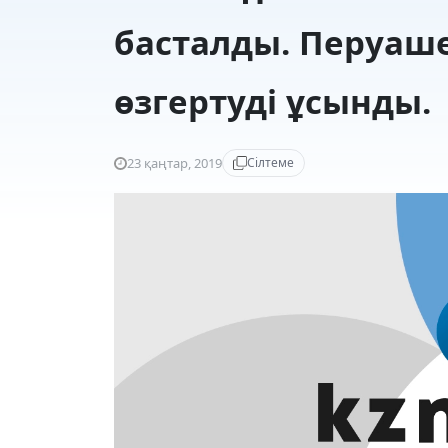
басталды. Перуаш
өзгертуді ұсынды.
23 қаңтар, 2019
Сілтеме