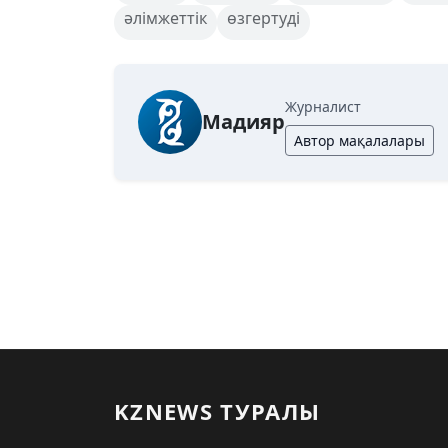
әлімжеттік
өзгертуді
Журналист
Мадияр
Автор мақалалары
KZNEWS ТУРАЛЫ