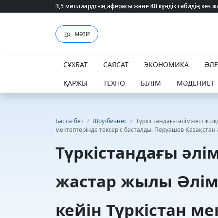
3,5 миллиардтың аферасы және 40 күндік сәбидің көз
3,5 миллиардтың аферасы және 40 күндік сәбидің көз
МӘЗІР
СҰХБАТ
САЯСАТ
ЭКОНОМИКА
ӘЛ
ҚАРЖЫ
ТЕХНО
БІЛІМ
МӘДЕНИЕТ
Басты бет
/
Шоу-бизнес
/
Түркістандағы әлімжеттік о
мектептерінде тексеріс басталды. Перуашев Қазақстан 
Түркістандағы әлі
жастар жылы Әлім
кейін Түркістан ме