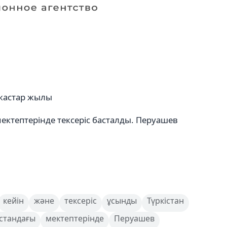
 жастар жылы
мектептерінде тексеріс басталды. Перуашев
кейін
және
тексеріс
ұсынды
Түркістан
істандағы
мектептерінде
Перуашев