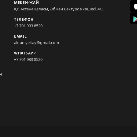
МЕКЕН-ЖАЙ
ҚР, Астана қаласы, Әбікен Бектұров көшесі, 4/3
ТЕЛЕФОН
+7 701 933 8520
EMAIL
aktan.yeltay@gmail.com
WHATSAPP
+7 701 933 8520
н