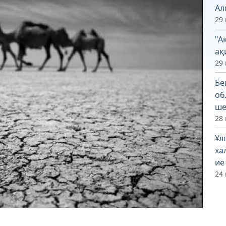
Ал
29 
"А
ақ
29 
Бе
об
ше
28 
Ұл
ха
ие
24 