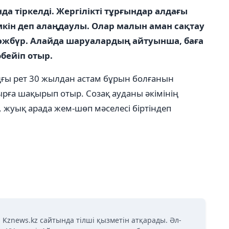
 тіркелді. Жергілікті тұрғындар алдағы
мкін деп алаңдаулы. Олар малын аман сақтау
әжбүр. Алайда шаруалардың айтуынша, баға
өбейіп отыр.
ғы рет 30 жылдан астам бұрын болғанын
бырға шақырып отыр. Созақ ауданы әкімінің
 жуық арада жем-шөп мәселесі біртіндеп
 Kznews.kz сайтында тілші қызметін атқарады. Әл-