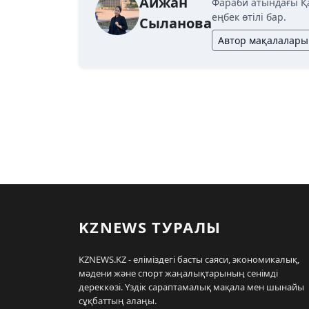
Айжан
Фараби атындағы Қ
еңбек өтілі бар.
Сыланова
Автор мақалалары
KZNEWS ТУРАЛЫ
KZNEWS.KZ - еліміздегі басты саяси, экономикалық,
мәдени және спорт жаңалықтарының сенімді
дереккөзі. Үздік сараптамалық мақала мен шынайы
сұқбаттың алаңы.