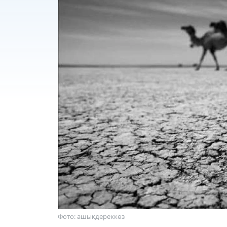
Фото: ашықдереккөз