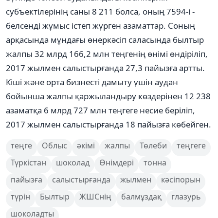
субъектілерінің саны 8 211 болса, оның 7594-і -
белсенді жұмыс істеп жүрген азаматтар. Соның
арқасында мұндағы өнеркәсіп саласында былтыр
жалпы 32 млрд 166,2 млн теңгенің өнімі өндіріліп,
2017 жылмен салыстырғанда 27,3 пайызға артты.
Кіші және орта бизнесті дамыту үшін аудан
бойынша жалпы қаржыландыру көздерінен 12 238
азаматқа 6 млрд 727 млн теңгеге несие беріліп,
2017 жылмен салыстырғанда 18 пайызға көбейген.
теңге
Облыс
әкімі
жалпы
Төлеби
теңгеге
Түркістан
шоколад
Өнімдері
тонна
пайызға
салыстырғанда
жылмен
кәсіпорын
түрін
Былтыр
ЖШСнің
балмұздақ
глазурь
шоколадты