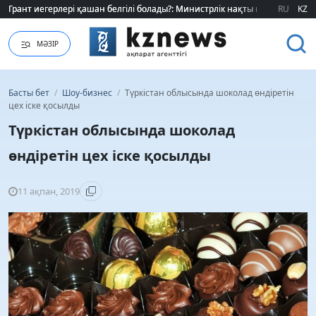
Грант иегерлері қашан белгілі болады?: Министрлік нақты мерзімді атад
Грант иегерлері қашан белгілі болады?: Министрлік нақты мерзімді атад
RU
KZ
МӘЗІР
Басты бет
/
Шоу-бизнес
/
Түркістан облысында шоколад өндіретін
цех іске қосылды
Түркістан облысында шоколад
өндіретін цех іске қосылды
11 ақпан, 2019