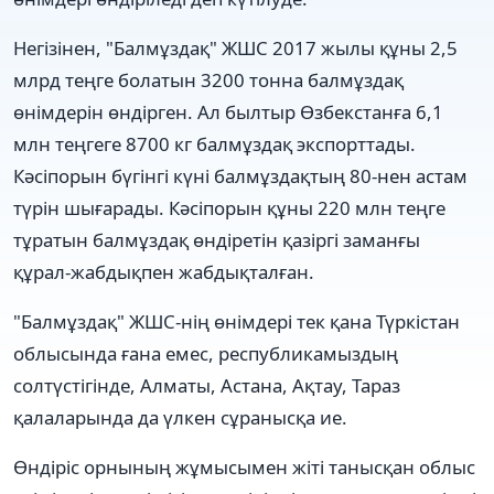
Негізінен, "Балмұздақ" ЖШС 2017 жылы құны 2,5
млрд теңге болатын 3200 тонна балмұздақ
өнімдерін өндірген. Ал былтыр Өзбекстанға 6,1
млн теңгеге 8700 кг балмұздақ экспорттады.
Кәсіпорын бүгінгі күні балмұздақтың 80-нен астам
түрін шығарады. Кәсіпорын құны 220 млн теңге
тұратын балмұздақ өндіретін қазіргі заманғы
құрал-жабдықпен жабдықталған.
"Балмұздақ" ЖШС-нің өнімдері тек қана Түркістан
облысында ғана емес, республикамыздың
солтүстігінде, Алматы, Астана, Ақтау, Тараз
қалаларында да үлкен сұранысқа ие.
Өндіріс орнының жұмысымен жіті танысқан облыс