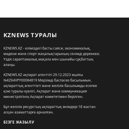
KZNEWS ТУРАЛЫ
KZNEWS.KZ - еліміздегі басты саяси, экономикалық,
мәдени және спорт жаңалықтарының сенімді дереккөзі.
Үздік сараптамалық мақала мен шынайы сұқбаттың
алаңы.
KZNEWS.KZ ақпарат агенттігі 29.12.2023 жылғы
№KZ64VPY00084819 Мерзімді баспасөз басылымын,
ақпараттық агенттікті және желілік басылымды есепке
қою туралы куәлігі, Ақпарат және коммуникация
министрлігінің Ақпарат комитетімен берілген.
Бұл желілік ресурстың ақпараттық өнімдері 18 жастан
асқан азаматтарға арналған.
БІЗГЕ ЖАЗЫЛУ