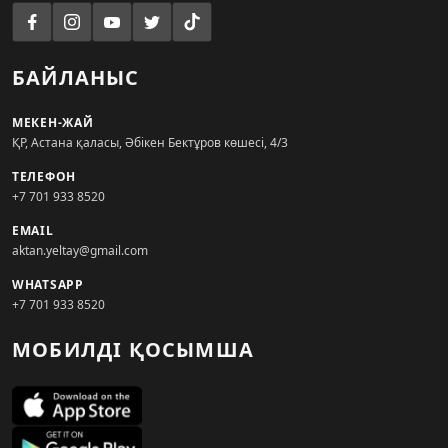
БАЙЛАНЫС
МЕКЕН-ЖАЙ
ҚР, Астана қаласы, Әбікен Бектұров көшесі, 4/3
ТЕЛЕФОН
+7 701 933 8520
EMAIL
aktan.yeltay@gmail.com
WHATSAPP
+7 701 933 8520
МОБИЛДІ ҚОСЫМША