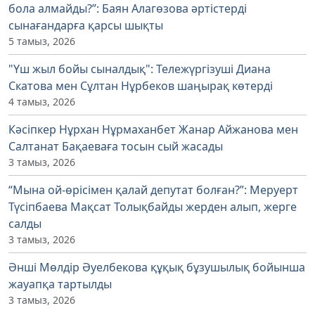
бола алмайды?”: Баян Алагөзова әртістерді
сынағандарға қарсы шықты
5 тамыз, 2026
"Үш жыл бойы сыналдық": Тележүргізуші Диана
Скатова мен Сұлтан Нұрбеков шаңырақ көтерді
4 тамыз, 2026
Кәсіпкер Нұрхан Нұрмаханбет Жанар Айжанова мен
Салтанат Бақаеваға тосын сый жасады
3 тамыз, 2026
“Мына ой-өрісімен қалай депутат болған?”: Меруерт
Түсіпбаева Мақсат Толықбайды жерден алып, жерге
салды
3 тамыз, 2026
Әнші Мөлдір Әуелбекова құқық бұзушылық бойынша
жауапқа тартылды
3 тамыз, 2026