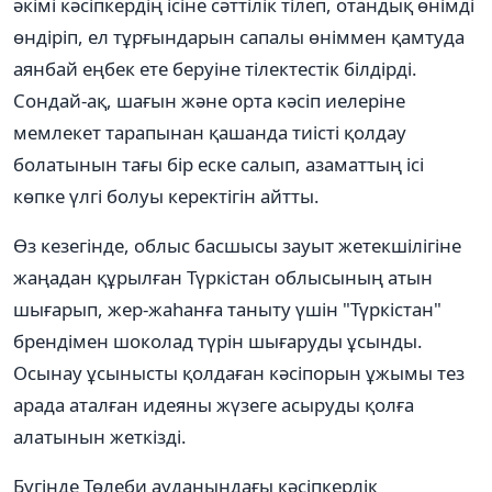
әкімі кәсіпкердің ісіне сәттілік тілеп, отандық өнімді
өндіріп, ел тұрғындарын сапалы өніммен қамтуда
аянбай еңбек ете беруіне тілектестік білдірді.
Сондай-ақ, шағын және орта кәсіп иелеріне
мемлекет тарапынан қашанда тиісті қолдау
болатынын тағы бір еске салып, азаматтың ісі
көпке үлгі болуы керектігін айтты.
Өз кезегінде, облыс басшысы зауыт жетекшілігіне
жаңадан құрылған Түркістан облысының атын
шығарып, жер-жаһанға таныту үшін "Түркістан"
брендімен шоколад түрін шығаруды ұсынды.
Осынау ұсынысты қолдаған кəсіпорын ұжымы тез
арада аталған идеяны жүзеге асыруды қолға
алатынын жеткізді.
Бүгінде Төлеби ауданындағы кәсіпкерлік