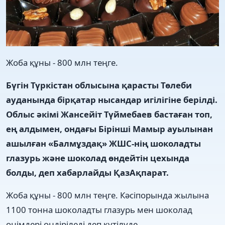
Жоба құны - 800 млн теңге.
Бүгін Түркістан облысына қарасты Төлеби
ауданында бірқатар нысандар игілігіне берілді.
Облыс әкімі Жансейіт Түймебаев бастаған топ,
ең алдымен, ондағы Бірінші Мамыр ауылынан
ашылған «Балмұздақ» ЖШС-нің шоколадты
глазурь және шоколад өндейтін цехында
болды, деп хабарлайды ҚазАқпарат.
Жоба құны - 800 млн теңге. Кәсіпорында жылына
1100 тонна шоколадты глазурь мен шоколад
өнімдері өндіріледі деп күтілуде.