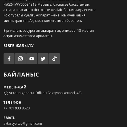
№KZ64VPY00084819 Мерзімді баспасөз басылымын,
ақпараттық агенттікті және желілік басылымды есепке
қою туралы куәлігі, Ақпарат және коммуникация
министрлігінің Ақпарат комитетімен берілген.
Бұл желілік ресурстың ақпараттық өнімдері 18 жастан
асқан азаматтарға арналған.
БІЗГЕ ЖАЗЫЛУ
БАЙЛАНЫС
МЕКЕН-ЖАЙ
ҚР, Астана қаласы, Әбікен Бектұров көшесі, 4/3
ТЕЛЕФОН
+7 701 933 8520
EMAIL
aktan.yeltay@gmail.com