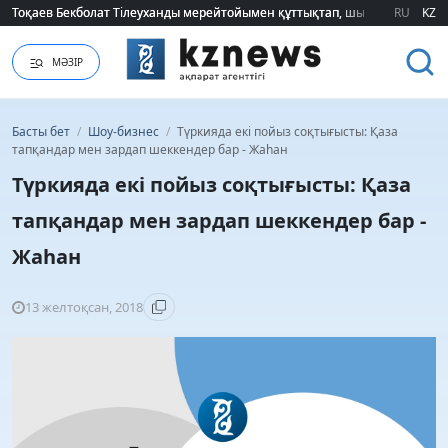
Тоқаев Бекболат Тілеуханды мерейтойымен құттықтап, шығармашылық т
Тоқаев Бекболат Тілеуханды мерейтойымен құттықтап, шығармашылық т
RU
KZ
МӘЗІР
Басты бет
/
Шоу-бизнес
/
Түркияда екі пойыз соқтығысты: Қаза
тапқандар мен зардап шеккендер бар - Жаһан
Түркияда екі пойыз соқтығысты: Қаза
тапқандар мен зардап шеккендер бар -
Жаһан
13 желтоқсан, 2018