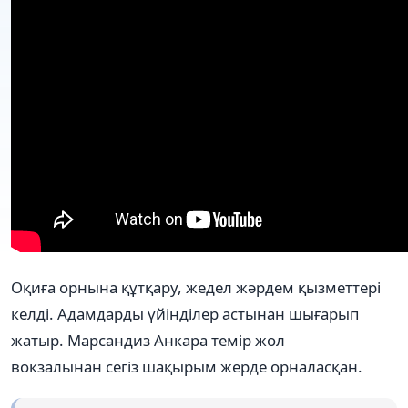
Оқиға орнына құтқару, жедел жәрдем қызметтері
келді. Адамдарды үйінділер астынан шығарып
жатыр. Марсандиз Анкара темір жол
вокзалынан сегіз шақырым жерде орналасқан.