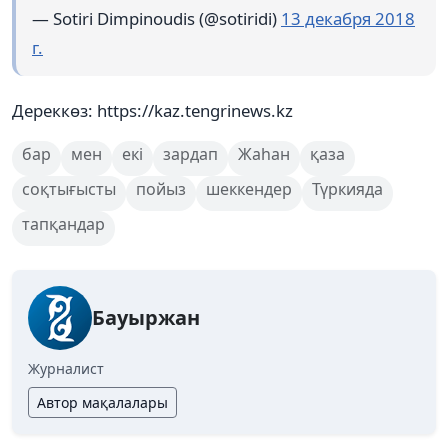
— Sotiri Dimpinoudis (@sotiridi)
13 декабря 2018
г.
Дереккөз: https://kaz.tengrinews.kz
бар
мен
екі
зардап
Жаһан
қаза
соқтығысты
пойыз
шеккендер
Түркияда
тапқандар
Бауыржан
Журналист
Автор мақалалары