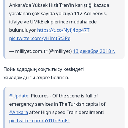
Ankara'da Yüksek Hızlı Tren'in karıştığı kazada
yaralanan çok sayıda yolcuya 112 Acil Servis,
itfaiye ve UMKE ekiplerince müdahalede
bulunuluyor
https://t.co/Nyfj4op47T
pic.twitter.com/yHImt5t3Pe
— milliyet.com.tr (@milliyet)
13 декабря 2018 г.
Пойыздардың соқтығысу кезіндегі
жылдамдығы әзірге белгісіз.
#Update
: Pictures - Of the scene is full of
emergency services in The Turkish capital of
#Ankara
after High speed Train derailment!
pic.twitter.com/aYl1InPmEL