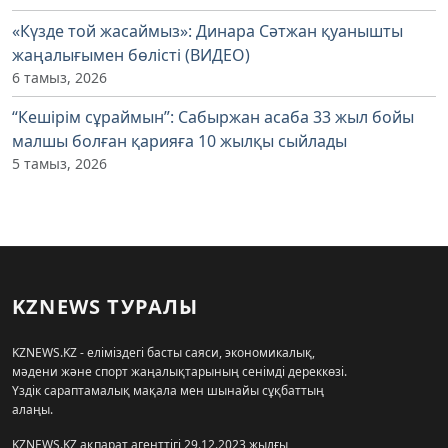
«Күзде той жасаймыз»: Динара Сәтжан қуанышты
жаңалығымен бөлісті (ВИДЕО)
6 тамыз, 2026
“Кешірім сұраймын”: Сабыржан асаба 33 жыл бойы
малшы болған қарияға 10 жылқы сыйлады
5 тамыз, 2026
KZNEWS ТУРАЛЫ
KZNEWS.KZ - еліміздегі басты саяси, экономикалық,
мәдени және спорт жаңалықтарының сенімді дереккөзі.
Үздік сараптамалық мақала мен шынайы сұқбаттың
алаңы.
KZNEWS.KZ ақпарат агенттігі 29.12.2023 жылғы