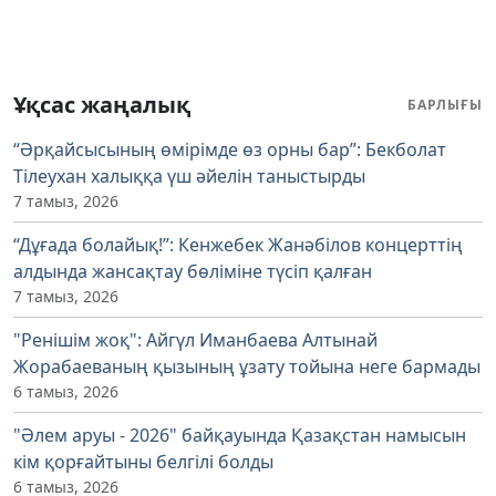
Ұқсас жаңалық
БАРЛЫҒЫ
“Әрқайсысының өмірімде өз орны бар”: Бекболат
Тілеухан халыққа үш әйелін таныстырды
7 тамыз, 2026
“Дұғада болайық!”: Кенжебек Жанәбілов концерттің
алдында жансақтау бөліміне түсіп қалған
7 тамыз, 2026
"Ренішім жоқ": Айгүл Иманбаева Алтынай
Жорабаеваның қызының ұзату тойына неге бармады
6 тамыз, 2026
"Әлем аруы - 2026" байқауында Қазақстан намысын
кім қорғайтыны белгілі болды
6 тамыз, 2026