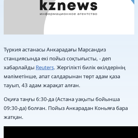
Түркия астанасы Анкарадағы Марсандиз
станциясында екі пойыз соқтығысты, - деп
хабарлайды
Reuters
. Жергілікті билік өкілдерінің
мәліметінше, апат салдарынан төрт адам қаза
тауып, 43 адам жарақат алған.
Оқиға таңғы 6:30-да (Астана уақыты бойынша
09:30-да) болған. Пойыз Анкарадан Коньяға бара
жатқан.