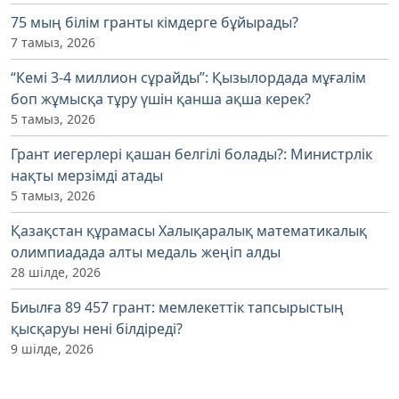
75 мың білім гранты кімдерге бұйырады?
7 тамыз, 2026
“Кемі 3-4 миллион сұрайды”: Қызылордада мұғалім
боп жұмысқа тұру үшін қанша ақша керек?
5 тамыз, 2026
Грант иегерлері қашан белгілі болады?: Министрлік
нақты мерзімді атады
5 тамыз, 2026
Қазақстан құрамасы Халықаралық математикалық
олимпиадада алты медаль жеңіп алды
28 шілде, 2026
Биылға 89 457 грант: мемлекеттік тапсырыстың
қысқаруы нені білдіреді?
9 шілде, 2026