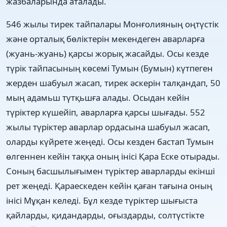
жазбаларында аталады.
546 жылы тирек тайпалары Монғолияның оңтүстік
және орталық бөліктерін мекендеген аварларға
(жуань-жуань) қарсы жорық жасайды. Осы кезде
түрік тайпасының көсемі Тумын (Бумын) күтпеген
жерден шабуыл жасап, тирек әскерін талқандап, 50
мың адамьш түтқьшға алады. Осыдан кейін
түріктер күшейіп, аварларға қарсы шығады. 552
жылы түріктер аварлар ордасына шабуыл жасап,
оларды күйрете жеңеді. Осы кезден бастап Тумын
өлгеннен кейін таққа оның інісі Қара Еске отырады.
Соның басшылығымен түріктер аварларды екінші
рет жеңеді. Қараескеден кейін қаған тағына оның
інісі Мұқан келеді. Бұл кезде түріктер шығыста
қайларды, қидандарды, оғыздарды, солтүстікте