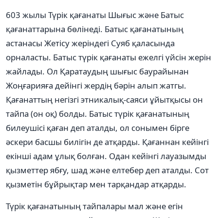
603 жылы Түрік қағанаты Шығыс және Батыс
қағанаттарына бөлінеді. Батыс қағанатының
астанасы Жетісу жеріндегі Суяб қаласында
орналасты. Батыс түрік қағанаты ежелгі үйсін жерін
жайлады. Ол Қаратаудың шығыс баурайынан
Жоңғарияға дейінгі жердің бәрін алып жатгы.
Қағанаттың негізгі этникалық-саяси ұйытқысы он
тайпа (он оқ) болды. Батыс түрік қағанатының
билеушісі қаған деп аталды, ол сонымен бірге
әскери басшы билігін де атқарды. Қағаннан кейінгі
екінші адам ұлық болған. Одан кейінгі лауазымды
қызметтер ябғу, шад және елтебер деп аталды. Сот
қызметін бұйрықтар мен тарқандар атқарды.
Түрік қағанатының тайпалары мал және егін