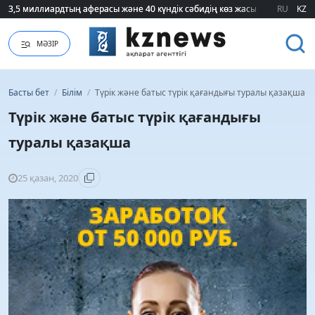
3,5 миллиардтың аферасы және 40 күндік сәбидің көз жасы: Медицинад
3,5 миллиардтың аферасы және 40 күндік сәбидің көз жасы: Медицинад
RU
KZ
МӘЗІР
Басты бет
/
Білім
/
Түрік және батыс түрік қағандығы туралы қазақша
Түрік және батыс түрік қағандығы
туралы қазақша
25 қазан, 2020