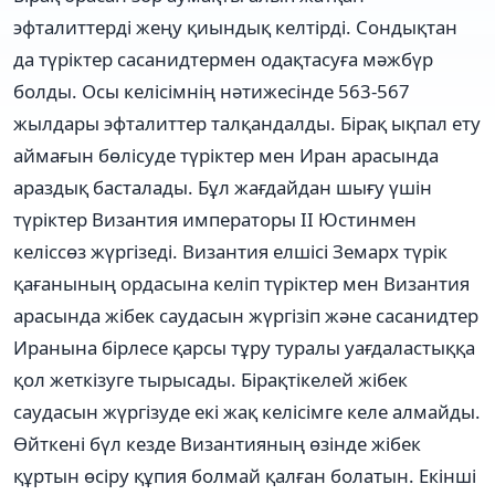
эфталиттерді жеңу қиындық келтірді. Сондықтан
да түріктер сасанидтермен одақтасуға мәжбүр
болды. Осы келісімнің нәтижесінде 563-567
жылдары эфталиттер талқандалды. Бірақ ықпал ету
аймағын бөлісуде түріктер мен Иран арасында
араздық басталады. Бұл жағдайдан шығу үшін
түріктер Византия императоры II Юстинмен
келіссөз жүргізеді. Византия елшісі Земарх түрік
қағанының ордасына келіп түріктер мен Византия
арасында жібек саудасын жүргізіп және сасанидтер
Иранына бірлесе қарсы тұру туралы уағдаластыққа
қол жеткізуге тырысады. Бірақтікелей жібек
саудасын жүргізуде екі жақ келісімге келе алмайды.
Өйткені бүл кезде Византияның өзінде жібек
құртын өсіру құпия болмай қалған болатын. Екінші