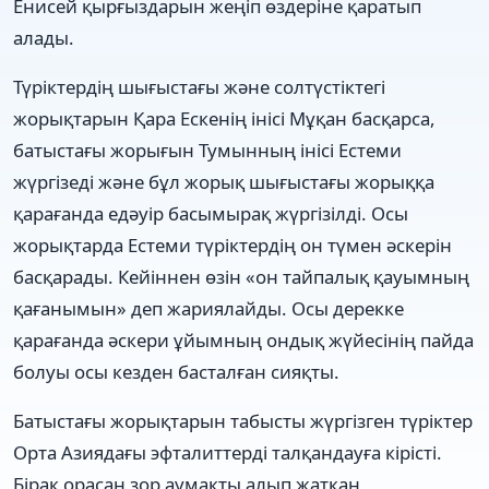
Енисей қырғыздарын жеңіп өздеріне қаратып
алады.
Түріктердің шығыстағы және солтүстіктегі
жорықтарын Қара Ескенің інісі Мұқан басқарса,
батыстағы жорығын Тумынның інісі Естеми
жүргізеді және бұл жорық шығыстағы жорыққа
қарағанда едәуір басымырақ жүргізілді. Осы
жорықтарда Естеми түріктердің он түмен әскерін
басқарады. Кейіннен өзін «он тайпалық қауымның
қағанымын» деп жариялайды. Осы дерекке
қарағанда әскери ұйымның ондық жүйесінің пайда
болуы осы кезден басталған сияқты.
Батыстағы жорықтарын табысты жүргізген түріктер
Орта Азиядағы эфталиттерді талқандауға кірісті.
Бірақ орасан зор аумақты алып жатқан