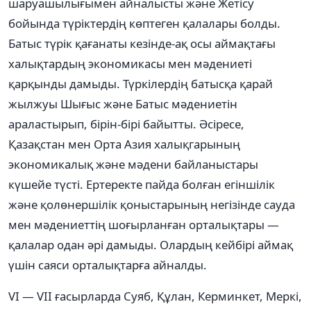
шаруашылығымен айналысты және Жетісу
бойында түріктердің көптеген қалалары болды.
Батыс түрік қағанаты кезінде-ақ осы аймақтағы
халықтардың экономикасы мен мәдениеті
қарқынды дамыды. Түркілердің батысқа қарай
жылжуы Шығыс және Батыс мәдениетін
араластырып, бірін-бірі байытты. Әсіресе,
Қазақстан мен Орта Азия халықгарының
экономикалық және мәдени байланыстары
күшейе түсті. Ертеректе пайда болған егіншілік
және қолөнершілік қоныстарының негізінде сауда
мен мәдениеттің шоғырланған орталықтары —
қалалар одан әрі дамыды. Олардың кейбірі аймақ
үшін саяси орталықтарға айналды.
VI — VII ғасырларда Суяб, Құлан, Керминкет, Меркі,