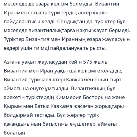
мәселеде де өзара келісім болмады. Византия
Иранмен соғыста түріктердің әскер күшін
пайдаланғысы келді. Сондықтан да, түріктер бұл
мәселеде византиялықтарға нақгы жауап бермеді.
Түріктер Византия мен Иранның өзара жауласуын
өздері үшін тиімді пайдалануға тырысты.
Азғана уақыт жауласудан кейін 575 жылы
Византия мен Иран уақытша келісімге келді де,
Византия түрік иеліктері Кавказ бен оның сырт
аймағына енуге ұмтылды. Византияның бұл
әрекетін түріктердің Киммерия Боспорына және
Қырым мен Батыс Кавказға жасаған жорықтары
болдырмай тастады. Бұл жерлер түрік
қағандығының батыстағы ең шеткері аймағы
болатын.