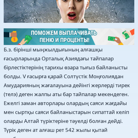
Б.з. бірінші мыңжылдығының алғашқы
ғасырларында Орталық Азиядағы тайпалар
бірлестіктерінің тарихы өзара тығыз байланысты
болды. V ғасырға қарай Солтүстік Моңғолиядан
Амударияның жағалауына дейінгі жерлерді тирек
(телэ) деген жалпы аты бар тайпалар мекендеген.
Ежелгі заман авторлары олардың саяси жағдайы
мен сыртқы саяси байланыстарын сипаттай келіп
оларды Алтай түріктеріне тәуелді болған дейді.
Түрік деген ат алғаш рет 542 жылы қытай