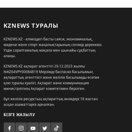
KZNEWS ТУРАЛЫ
KZNEWS.KZ - еліміздегі басты саяси, экономикалық,
мәдени және спорт жаңалықтарының сенімді дереккөзі.
Үздік сараптамалық мақала мен шынайы сұқбаттың
алаңы.
KZNEWS.KZ ақпарат агенттігі 29.12.2023 жылғы
№KZ64VPY00084819 Мерзімді баспасөз басылымын,
ақпараттық агенттікті және желілік басылымды есепке
қою туралы куәлігі, Ақпарат және коммуникация
министрлігінің Ақпарат комитетімен берілген.
Бұл желілік ресурстың ақпараттық өнімдері 18 жастан
асқан азаматтарға арналған.
БІЗГЕ ЖАЗЫЛУ