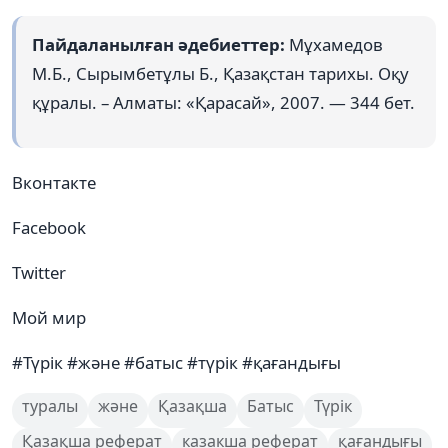
Пайдаланылған әдебиеттер:
Мұхамедов
М.Б., Сырымбетұлы Б., Қазақстан тарихы. Оқу
құралы. – Алматы: «Қарасай», 2007. — 344 бет.
Вконтакте
Facebook
Twitter
Мой мир
#Түрік #және #батыс #түрік #қағандығы
туралы
және
Қазақша
Батыс
Түрік
Қазақша реферат
казакша реферат
қағандығы