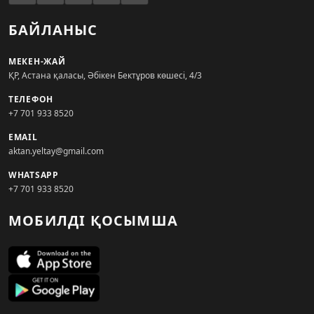
БАЙЛАНЫС
МЕКЕН-ЖАЙ
ҚР, Астана қаласы, Әбікен Бектұров көшесі, 4/3
ТЕЛЕФОН
+7 701 933 8520
EMAIL
aktan.yeltay@gmail.com
WHATSAPP
+7 701 933 8520
МОБИЛДІ ҚОСЫМША