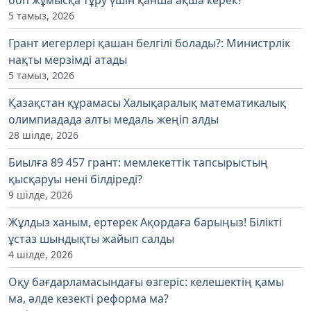
боп жұмысқа тұру үшін қанша ақша керек?
5 тамыз, 2026
Грант иегерлері қашан белгілі болады?: Министрлік
нақты мерзімді атады
5 тамыз, 2026
Қазақстан құрамасы Халықаралық математикалық
олимпиадада алты медаль жеңіп алды
28 шілде, 2026
Биылға 89 457 грант: мемлекеттік тапсырыстың
қысқаруы нені білдіреді?
9 шілде, 2026
Жұлдыз ханым, ертерек Ақордаға барыңыз! Білікті
ұстаз шындықты жайып салды
4 шілде, 2026
Оқу бағдарламасындағы өзгеріс: келешектің қамы
ма, әлде кезекті реформа ма?