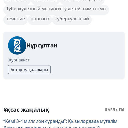
Туберкулезный менингит у детей: симптомы
течение
прогноз
Туберкулезный
Нұрсұлтан
Журналист
Автор мақалалары
Ұқсас жаңалық
БАРЛЫҒЫ
“Кемі 3-4 миллион сұрайды”: Қызылордада мұғалім