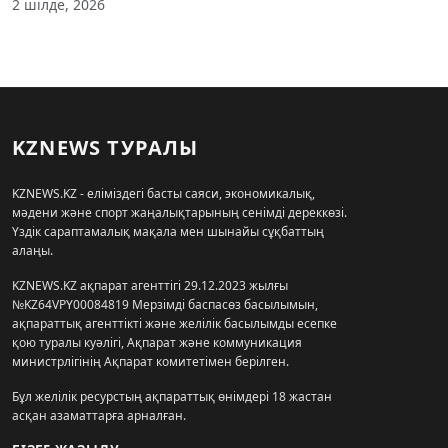
2 шілде, 2026
KZNEWS ТУРАЛЫ
KZNEWS.KZ - еліміздегі басты саяси, экономикалық,
мәдени және спорт жаңалықтарының сенімді дереккөзі.
Үздік сараптамалық мақала мен шынайы сұқбаттың
алаңы.
KZNEWS.KZ ақпарат агенттігі 29.12.2023 жылғы
№KZ64VPY00084819 Мерзімді баспасөз басылымын,
ақпараттық агенттікті және желілік басылымды есепке
қою туралы куәлігі, Ақпарат және коммуникация
министрлігінің Ақпарат комитетімен берілген.
Бұл желілік ресурстың ақпараттық өнімдері 18 жастан
асқан азаматтарға арналған.