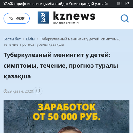
ҮААЖ тарифі екі есеге қымбаттайды: Үкімет қандай уәж айтады?
ҮААЖ тарифі екі есеге қымбаттайды: Үкімет қандай уәж айтады?
RU
KZ
МӘЗІР
Басты бет
/
Білім
/
Туберкулезный менингит у детей: симптомы,
течение, прогноз туралы қазақша
Туберкулезный менингит у детей:
симптомы, течение, прогноз туралы
қазақша
29 қазан, 2020