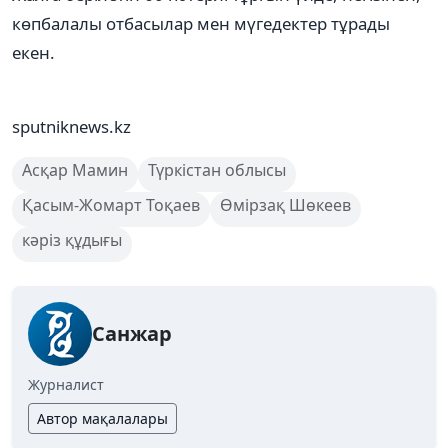
көпбалалы отбасылар мен мүгедектер тұрады
екен.
sputniknews.kz
Асқар Мамин
Түркістан облысы
Қасым-Жомарт Тоқаев
Өмірзақ Шөкеев
кәріз құдығы
Санжар
Журналист
Автор мақалалары