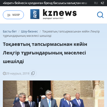
«Борат» бейнесін қолданған бренд басшысы халықтан кешірім сұрады
«Борат» бейнесін қолданған бренд басшысы халықтан кешірім сұрады
RU
KZ
МӘЗІР
Басты бет
/
Шоу-бизнес
/
Тоқаевтың тапсырмасынан кейін Леңгір
тұрғындарының мәселесі шешілді
Тоқаевтың тапсырмасынан кейін
Леңгір тұрғындарының мәселесі
шешілді
29 наурыз, 2019