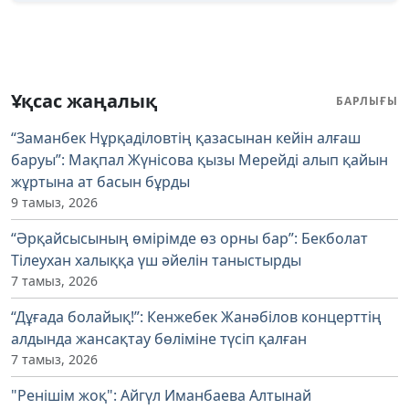
Ұқсас жаңалық
БАРЛЫҒЫ
“Заманбек Нұрқаділовтің қазасынан кейін алғаш
баруы”: Мақпал Жүнісова қызы Мерейді алып қайын
жұртына ат басын бұрды
9 тамыз, 2026
“Әрқайсысының өмірімде өз орны бар”: Бекболат
Тілеухан халыққа үш әйелін таныстырды
7 тамыз, 2026
“Дұғада болайық!”: Кенжебек Жанәбілов концерттің
алдында жансақтау бөліміне түсіп қалған
7 тамыз, 2026
"Ренішім жоқ": Айгүл Иманбаева Алтынай