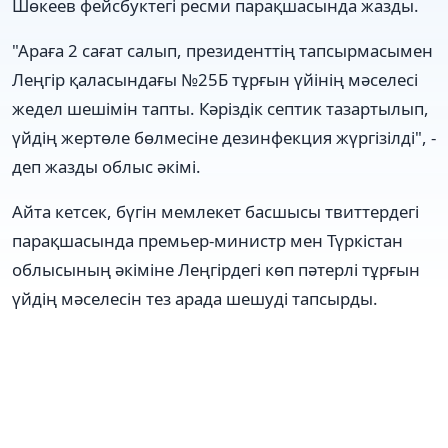
Шөкеев фейсбуктегі ресми парақшасында жазды.
"Араға 2 сағат салып, президенттің тапсырмасымен
Леңгір қаласындағы №25Б тұрғын үйінің мәселесі
жедел шешімін тапты. Кәріздік септик тазартылып,
үйдің жертөле бөлмесіне дезинфекция жүргізілді", -
деп жазды облыс әкімі.
Айта кетсек, бүгін мемлекет басшысы твиттердегі
парақшасында премьер-министр мен Түркістан
облысының әкіміне Леңгірдегі көп пәтерлі тұрғын
үйдің мәселесін тез арада шешуді тапсырды.