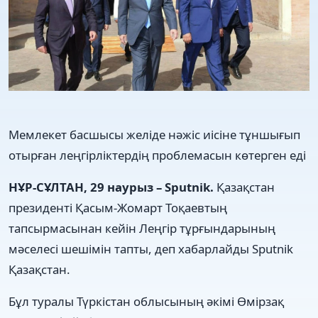
Мемлекет басшысы желіде нәжіс иісіне тұншығып
отырған леңгірліктердің проблемасын көтерген еді
НҰР-СҰЛТАН, 29 наурыз – Sputnik.
Қазақстан
президенті Қасым-Жомарт Тоқаевтың
тапсырмасынан кейін Леңгір тұрғындарының
мәселесі шешімін тапты, деп хабарлайды Sputnik
Қазақстан.
Бұл туралы Түркістан облысының әкімі Өмірзақ