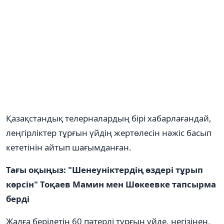
Қазақстандық телерналардың бірі хабарлағандай,
леңгірліктер тұрғын үйдің жертөлесін нәжіс басып
кететінін айтып шағымданған.
Тағы оқыңыз: "Шенеуніктердің өздері тұрып
көрсін" Тоқаев Мамин мен Шөкеевке тапсырма
берді
Жалға берілетін 60 пәтерлі тұрғын үйде, негізінен,