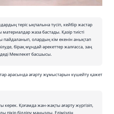
ардың теріс ықпалына түсіп, кейбір жастар
 материалдар жаза бастады. Қазір тиісті
 пайдаланып, олардың кім екенін анықтап
ілуде, бірақ мұндай әрекеттер жалғасса, заң
 деді Мемлекет басшысы.
стар арасында ағарту жұмыстарын күшейту қажет
ы керек. Қоғамда жан-жақты ағарту жүргізіп,
лы пікір білдіру маңызды. Еліміздің