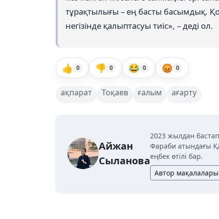
тұрақтылығы – ең басты басымдық. Қо
негізінде қалыптасуы тиіс», – деді ол.
👍
👎
😂
😡
0
0
0
0
ақпарат
Тоқаев
ғалым
ағарту
2023 жылдан бастап
Айжан
Фараби атындағы Қ
еңбек өтілі бар.
Сыланова
Автор мақалалары