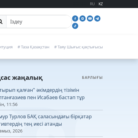
RU
KZ
йттан іздеу
итуция
# Таза Қазақстан
# Таяу Шығыс қақтығысы
қсас жаңалық
БАРЛЫҒЫ
тырып қалған" әкімдердің тізімін
лтанғазиев пен Исабаев бастап тұр
ін, 11:56
мур Турлов БАҚ саласындағы бірқатар
тивтердің тең иесі атанды
амыз, 2026