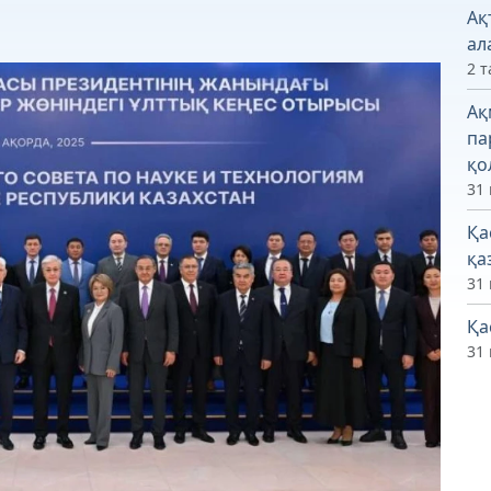
Ақ
ал
2 т
Ақ
па
қо
31 
Қа
қа
31 
Қа
31 