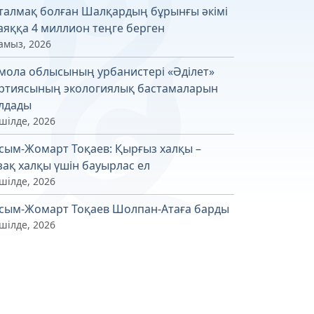
талмақ болған Шалқардың бұрынғы әкімі
аяққа 4 миллион теңге берген
амыз, 2026
мола облысының урбанистері «Әділет»
ртиясының экологиялық бастамаларын
лдады
шілде, 2026
сым-Жомарт Тоқаев: Қырғыз халқы –
зақ халқы үшін бауырлас ел
шілде, 2026
сым-Жомарт Тоқаев Шолпан-Атаға барды
шілде, 2026