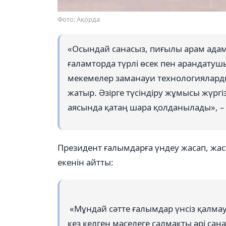
Фото: Ақорда
«Осындай санасыз, пиғылы арам адамд
ғаламторда түрлі өсек пен арандатушы
мекемелер заманауи технологияларды
жатыр. Әзірге түсіндіру жұмысы жүргіз
аясында қатаң шара қолданылады», –
Президент ғалымдарға үндеу жасап, жа
екенін айтты:
«Мұндай сәтте ғалымдар үнсіз қалмау
кез келген мәселеге салмақты әрі сана