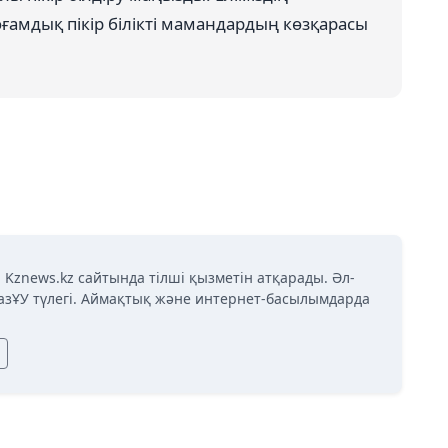
ғамдық пікір білікті мамандардың көзқарасы
 Kznews.kz сайтында тілші қызметін атқарады. Әл-
азҰУ түлегі. Аймақтық және интернет-басылымдарда