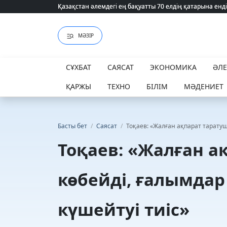
Қазақстан әлемдегі ең бақуатты 70 елдің қатарына енді
Қазақстан әлемдегі ең бақуатты 70 елдің қатарына енді
МӘЗІР
СҰХБАТ
САЯСАТ
ЭКОНОМИКА
ӘЛ
ҚАРЖЫ
ТЕХНО
БІЛІМ
МӘДЕНИЕТ
Басты бет
/
Саясат
/
Тоқаев: «Жалған ақпарат таратуш
Тоқаев: «Жалған а
көбейді, ғалымда
күшейтуі тиіс»