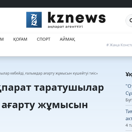
Са
ЕМ
ҚОҒАМ
СПОРТ
АЙМАҚ
# Жаңа Конст
Ұ
ылар көбейді, ғалымдар ағарту жұмысын күшейтуі тиіс»
қпарат таратушылар
"О
Сұ
Бүг
р ағарту жұмысын
Ти
ак
4 т