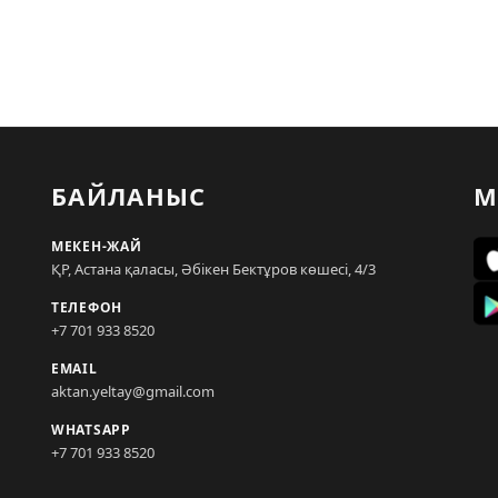
БАЙЛАНЫС
М
МЕКЕН-ЖАЙ
ҚР, Астана қаласы, Әбікен Бектұров көшесі, 4/3
ТЕЛЕФОН
+7 701 933 8520
EMAIL
aktan.yeltay@gmail.com
WHATSAPP
+7 701 933 8520