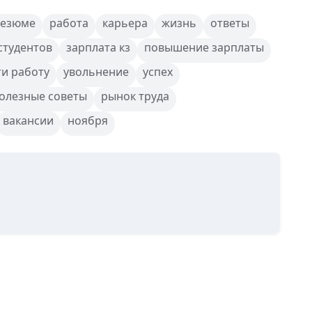
резюме
работа
карьера
жизнь
ответы
студентов
зарплата кз
повышение зарплаты
ти работу
увольнение
успех
олезные советы
рынок труда
вакансии
ноября