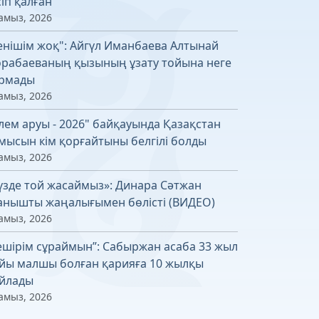
сіп қалған
амыз, 2026
енішім жоқ": Айгүл Иманбаева Алтынай
рабаеваның қызының ұзату тойына неге
рмады
амыз, 2026
лем аруы - 2026" байқауында Қазақстан
мысын кім қорғайтыны белгілі болды
амыз, 2026
үзде той жасаймыз»: Динара Сәтжан
анышты жаңалығымен бөлісті (ВИДЕО)
амыз, 2026
ешірім сұраймын”: Сабыржан асаба 33 жыл
йы малшы болған қарияға 10 жылқы
йлады
амыз, 2026