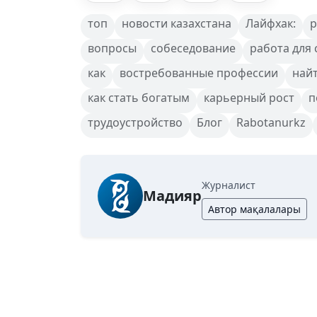
топ
новости казахстана
Лайфхак:
вопросы
собеседование
работа для 
как
востребованные профессии
най
как стать богатым
карьерный рост
п
трудоустройство
Блог
Rabotanurkz
Журналист
Мадияр
Автор мақалалары