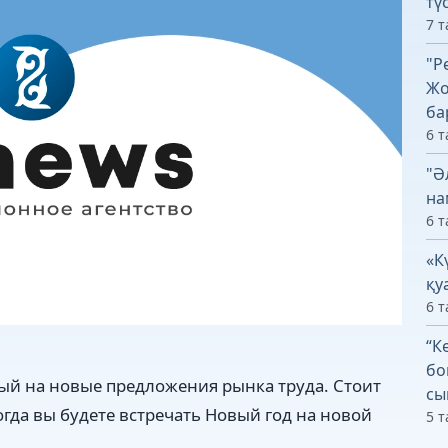
тү
7 т
"Р
Жо
ба
6 т
"Ә
на
6 т
«К
қу
6 т
“К
бо
тый на новые предложения рынка труда. Стоит
сы
огда вы будете встречать Новый год на новой
5 т