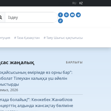
RU
KZ
йттан іздеу
итуция
# Таза Қазақстан
# Таяу Шығыс қақтығысы
қсас жаңалық
БАРЛЫҒЫ
рқайсысының өмірімде өз орны бар”:
кболат Тілеухан халыққа үш әйелін
ныстырды
амыз, 2026
ұғада болайық!”: Кенжебек Жанәбілов
нцерттің алдында жансақтау бөліміне