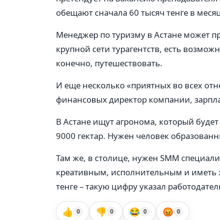
обещают сначала 60 тысяч тенге в месяц
Менеджер по туризму в Астане может пре
крупной сети турагентств, есть возможн
конечно, путешествовать.
И еще несколько «приятных во всех отн
финансовых директор компании, зарплат
В Астане ищут агронома, который будет
9000 гектар. Нужен человек образованны
Там же, в столице, нужен SMM специалис
креативным, исполнительным и иметь ж
тенге – такую цифру указал работодател
👍
👎
😂
😡
0
0
0
0