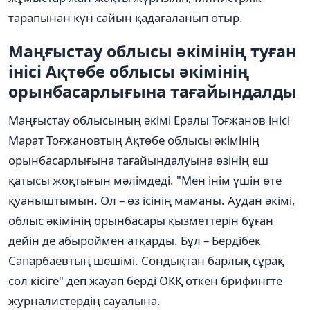
тарапынан күн сайын қадағаланып отыр.
Маңғыстау облысы әкімінің туған
інісі Ақтөбе облысы әкімінің
орынбасарлығына тағайындалды
Маңғыстау облысының әкімі Ералы Тоғжанов інісі
Марат Тоғжановтың Ақтөбе облысы әкімінің
орынбасарлығына тағайындалуына өзінің еш
қатысы жоқтығын мәлімдеді. "Мен інім үшін өте
қуаныштымын. Ол – өз ісінің маманы. Аудан әкімі,
облыс әкімінің орынбасары қызметтерін бұған
дейін де абыроймен атқарды. Бұл – Бердібек
Сапарбаевтың шешімі. Сондықтан барлық сұрақ
сол кісіге" деп жауап берді ОКҚ өткен брифингте
журналистердің сауалына.