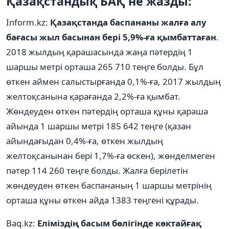
Қазақстандық БАҚ не жазды:
Inform.kz:
Қазақстанда баспананы жалға алу
бағасы жыл басынан бері 5,9%-ға қымбаттаған
.
2018 жылдың қарашасында жаңа пәтердің 1
шаршы метрі орташа 265 710 теңге болды. Бұл
өткен аймен салыстырғанда 0,1%-ға, 2017 жылдың
желтоқсанына қарағанда 2,2%-ға қымбат.
Жөндеуден өткен пәтердің орташа құны қараша
айында 1 шаршы метрі 185 642 теңге (қазан
айындағыдан 0,4%-ға, өткен жылдың
желтоқсанынан бері 1,7%-ға өскен), жөнделмеген
пәтер 114 260 теңге болды. Жалға берілетін
жөндеуден өткен баспананың 1 шаршы метрінің
орташа құны өткен айда 1383 теңгені құрады.
Baq.kz:
Еліміздің басым бөлігінде көктайғақ