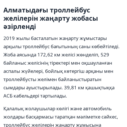
Алматыдағы троллейбус
желілерін жаңарту жобасы
әзірленді
2019 жылы басталатын жаңарту жұмыстары
арқылы троллейбус бағытының саны көбейтіледі.
Жоба аясында 172,62 км желісі жөнделіп, 529
байланыс желісінің тіректері мен оқшауланған
аспалы жүйелері, бойлық көтергіш арқаны мен
троллейбусты желімен байланыстыратын
сымдары ауыстырылады. 39,81 км қашықтыққа
АСБ кабельдері тартылады.
Қалалық жолаушылар көлігі және автомобиль
жолдары басқармасы таратқан мәліметке сәйкес,
троллейбус желілерін жаңарту жұмысына