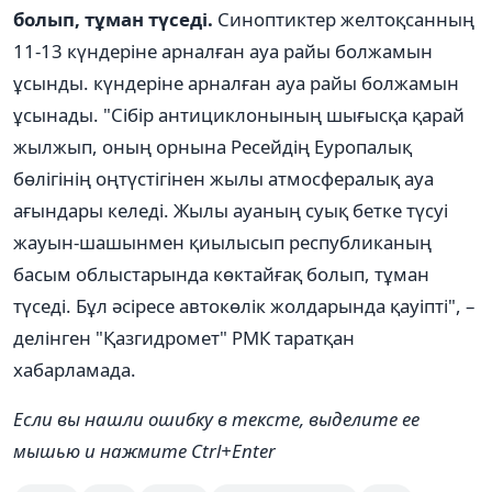
болып, тұман түседі.
Синоптиктер желтоқсанның
11-13 күндеріне арналған ауа райы болжамын
ұсынды. күндеріне арналған ауа райы болжамын
ұсынады. "Сібір антициклонының шығысқа қарай
жылжып, оның орнына Ресейдің Еуропалық
бөлігінің оңтүстігінен жылы атмосфералық ауа
ағындары келеді. Жылы ауаның суық бетке түсуі
жауын-шашынмен қиылысып республиканың
басым облыстарында көктайғақ болып, тұман
түседі. Бұл әсіресе автокөлік жолдарында қауіпті", –
делінген "Қазгидромет" РМК таратқан
хабарламада.
Если вы нашли ошибку в тексте, выделите ее
мышью и нажмите Ctrl+Enter