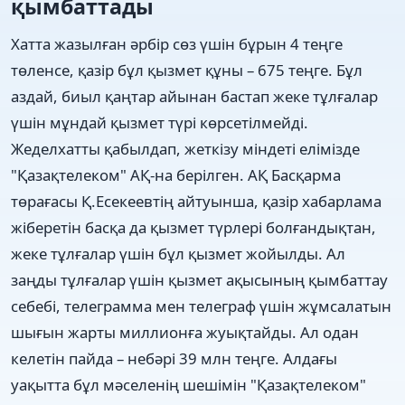
қымбаттады
Хатта жазылған әрбір сөз үшін бұрын 4 теңге
төленсе, қазір бұл қызмет құны – 675 теңге. Бұл
аздай, биыл қаңтар айынан бастап жеке тұлғалар
үшін мұндай қызмет түрі көрсетілмейді.
Жеделхатты қабылдап, жеткізу міндеті елімізде
"Қазақтелеком" АҚ-на берілген. АҚ Басқарма
төрағасы Қ.Есекеевтің айтуынша, қазір хабарлама
жіберетін басқа да қызмет түрлері болғандықтан,
жеке тұлғалар үшін бұл қызмет жойылды. Ал
заңды тұлғалар үшін қызмет ақысының қымбаттау
себебі, телеграмма мен телеграф үшін жұмсалатын
шығын жарты миллионға жуықтайды. Ал одан
келетін пайда – небәрі 39 млн теңге. Алдағы
уақытта бұл мәселенің шешімін "Қазақтелеком"