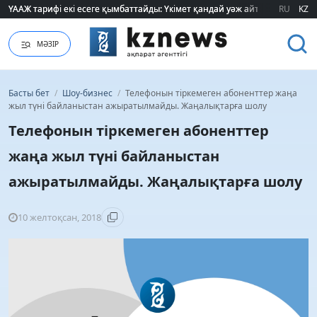
ҮААЖ тарифі екі есеге қымбаттайды: Үкімет қандай уәж айтады?
ҮААЖ тарифі екі есеге қымбаттайды: Үкімет қандай уәж айтады?
RU
KZ
МӘЗІР
Басты бет
/
Шоу-бизнес
/
Телефонын тіркемеген абоненттер жаңа
жыл түні байланыстан ажыратылмайды. Жаңалықтарға шолу
Телефонын тіркемеген абоненттер
жаңа жыл түні байланыстан
ажыратылмайды. Жаңалықтарға шолу
10 желтоқсан, 2018