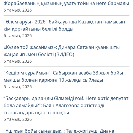
Жорабаеваның қызының ұзату тойына неге бармады
6 тамыз, 2026
"Әлем аруы - 2026" байқауында Қазақстан намысын
кім қорғайтыны белгілі болды
6 тамыз, 2026
«Күзде той жасаймыз»: Динара Сәтжан қуанышты
жаңалығымен бөлісті (ВИДЕО)
6 тамыз, 2026
“Кешірім сұраймын”: Сабыржан асаба 33 жыл бойы
малшы болған қарияға 10 жылқы сыйлады
5 тамыз, 2026
“Басқалары да заңды білмейді ғой. Неге әртіс депутат
бола алмайды?”: Баян Алагөзова әртістерді
сынағандарға қарсы шықты
5 тамыз, 2026
"Үш жыл бойы сыналдық": Тележүргізуші Диана