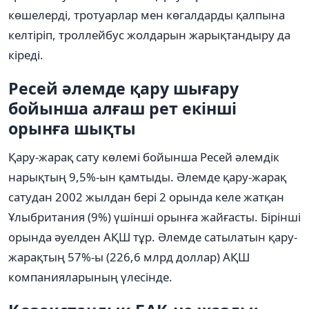
көшелерді, тротуарлар мен көгалдарды қалпына
келтіріп, троллейбус жолдарын жарықтандыру да
кіреді.
Ресей әлемде қару шығару
бойынша алғаш рет екінші
орынға шықты
Қару-жарақ сату көлемі бойынша Ресей әлемдік
нарықтың 9,5%-ын қамтыды. Әлемде қару-жарақ
сатудан 2002 жылдан бері 2 орында келе жатқан
Ұлыбритания (9%) үшінші орынға жайғасты. Бірінші
орында әуелден АҚШ тұр. Әлемде сатылатын қару-
жарақтың 57%-ы (226,6 млрд доллар) АҚШ
компанияларының үлесінде.