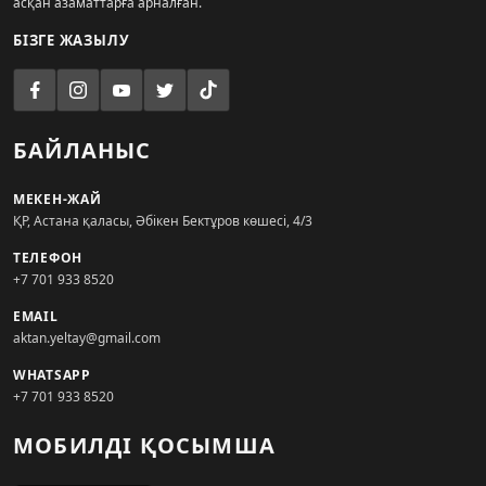
асқан азаматтарға арналған.
БІЗГЕ ЖАЗЫЛУ
БАЙЛАНЫС
МЕКЕН-ЖАЙ
ҚР, Астана қаласы, Әбікен Бектұров көшесі, 4/3
ТЕЛЕФОН
+7 701 933 8520
EMAIL
aktan.yeltay@gmail.com
WHATSAPP
+7 701 933 8520
МОБИЛДІ ҚОСЫМША