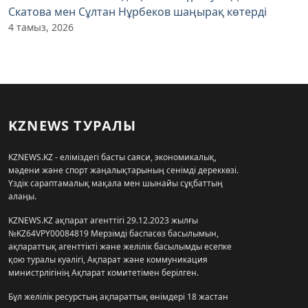
Скатова мен Сұлтан Нұрбеков шаңырақ көтерді
4 тамыз, 2026
KZNEWS ТУРАЛЫ
KZNEWS.KZ - еліміздегі басты саяси, экономикалық,
мәдени және спорт жаңалықтарының сенімді дереккөзі.
Үздік сараптамалық мақала мен шынайы сұқбаттың
алаңы.
KZNEWS.KZ ақпарат агенттігі 29.12.2023 жылғы
№KZ64VPY00084819 Мерзімді баспасөз басылымын,
ақпараттық агенттікті және желілік басылымды есепке
қою туралы куәлігі, Ақпарат және коммуникация
министрлігінің Ақпарат комитетімен берілген.
Бұл желілік ресурстың ақпараттық өнімдері 18 жастан