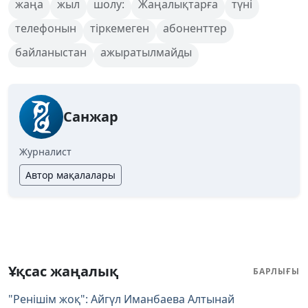
жаңа
жыл
шолу:
Жаңалықтарға
түні
телефонын
тіркемеген
абоненттер
байланыстан
ажыратылмайды
Санжар
Журналист
Автор мақалалары
Ұқсас жаңалық
БАРЛЫҒЫ
"Ренішім жоқ": Айгүл Иманбаева Алтынай