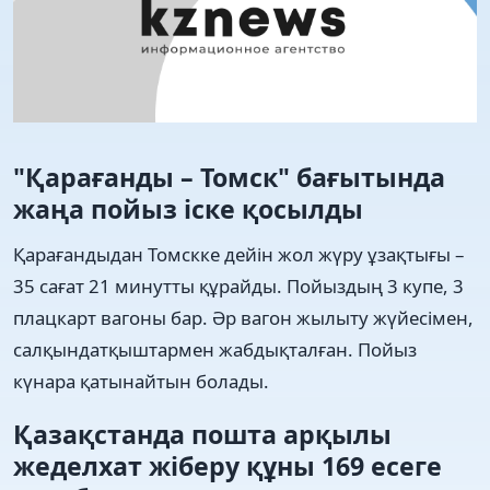
"Қарағанды – Томск" бағытында
жаңа пойыз іске қосылды
Қарағандыдан Томскке дейін жол жүру ұзақтығы –
35 сағат 21 минутты құрайды. Пойыздың 3 купе, 3
плацкарт вагоны бар. Әр вагон жылыту жүйесімен,
салқындатқыштармен жабдықталған. Пойыз
күнара қатынайтын болады.
Қазақстанда пошта арқылы
жеделхат жіберу құны 169 есеге