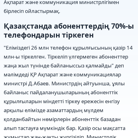
Ақпарат және коммуникация министрлігімен
бірлесіп ойластырмақ.
Қазақстанда абоненттердің 70%-ы
телефондарын тіркеген
"Еліміздегі 26 млн телефон құрылғысының қазір 14
млн-ы тіркелген. Тіркеліп үлгермеген абоненттер
жаңа жыл түнінде байланыссыз қалмайды" деп
мәлімдеді ҚР Ақпарат және коммуникациялар
министрі Д.Абаев. Министрдің айтуынша, ұялы
байланыс пайдаланушыларының абоненттік
құрылғыларын міндетті тіркеу ережесін енгізу
арқылы елімізде азаматтардың мүлдем
қолданбайтын нөмірлерін абоненттік базадан
алып тастауға мүмкіндік бар. Қазір осы мақсатта
жұмыстар жан-жақты жүргізіліп, Министрлік