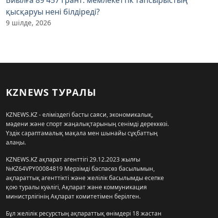
қысқаруы нені білдіреді?
9 шілде, 2026
KZNEWS ТУРАЛЫ
KZNEWS.KZ - еліміздегі басты саяси, экономикалық,
мәдени және спорт жаңалықтарының сенімді дереккөзі.
Үздік сараптамалық мақала мен шынайы сұқбаттың
алаңы.
KZNEWS.KZ ақпарат агенттігі 29.12.2023 жылғы
№KZ64VPY00084819 Мерзімді баспасөз басылымын,
ақпараттық агенттікті және желілік басылымды есепке
қою туралы куәлігі, Ақпарат және коммуникация
министрлігінің Ақпарат комитетімен берілген.
Бұл желілік ресурстың ақпараттық өнімдері 18 жастан