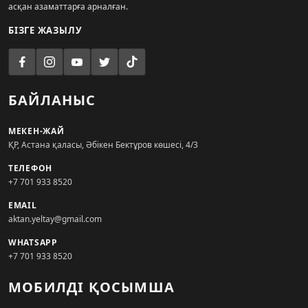
асқан азаматтарға арналған.
БІЗГЕ ЖАЗЫЛУ
БАЙЛАНЫС
МЕКЕН-ЖАЙ
ҚР, Астана қаласы, Әбікен Бектұров көшесі, 4/3
ТЕЛЕФОН
+7 701 933 8520
EMAIL
aktan.yeltay@gmail.com
WHATSAPP
+7 701 933 8520
МОБИЛДІ ҚОСЫМША