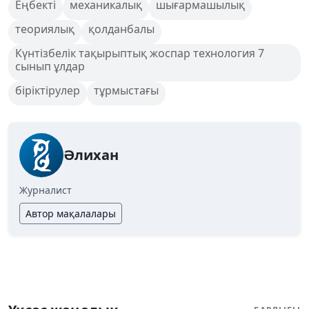
Еңбекті
механикалық
шығармашылық
теориялық
қолданбалы
Күнтізбелік тақырыптық жоспар технология 7
сынып ұлдар
біріктірулер
тұрмыстағы
Әлихан
Журналист
Автор мақалалары