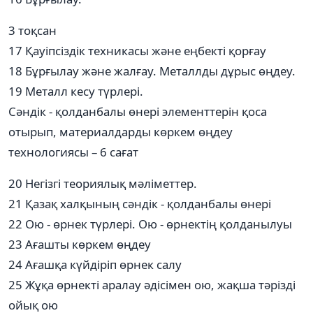
3 тоқсан
17 Қауіпсіздік техникасы және еңбекті қорғау
18 Бұрғылау және жалғау. Металлды дұрыс өңдеу.
19 Металл кесу түрлері.
Сәндік - қолданбалы өнері элементтерін қоса
отырып, материалдарды көркем өңдеу
технологиясы – 6 сағат
20 Негізгі теориялық мәліметтер.
21 Қазақ халқының сәндік - қолданбалы өнері
22 Ою - өрнек түрлері. Ою - өрнектің қолданылуы
23 Ағашты көркем өңдеу
24 Ағашқа күйдіріп өрнек салу
25 Жұқа өрнекті аралау әдісімен ою, жақша тәрізді
ойық ою