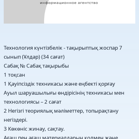
Технология күнтізбелік - тақырыптық жоспар 7
сынып (Ұлдар) (34 сағат)
Сабақ № Сабақ тақырыбы
1 тоқсан
1 Қауіпсіздік техникасы және еңбекті қорғау
Ауыл шаруашылығы өндірісінің техникасы мен
технологиясы – 2 сағат
2 Негізгі теориялық мәліметтер, топырақтану
негіздері.
3 Көкөніс жинау, сақтау.
Ағаш пен ағаш материалдарын қолмен және