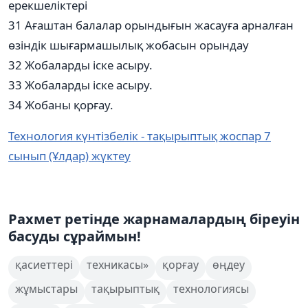
ерекшеліктері
31 Ағаштан балалар орындығын жасауға арналған
өзіндік шығармашылық жобасын орындау
32 Жобаларды іске асыру.
33 Жобаларды іске асыру.
34 Жобаны қорғау.
Технология күнтізбелік - тақырыптық жоспар 7
сынып (Ұлдар) жүктеу
Рахмет ретінде жарнамалардың біреуін
басуды сұраймын!
қасиеттері
техникасы»
қорғау
өңдеу
жұмыстары
тақырыптық
технологиясы