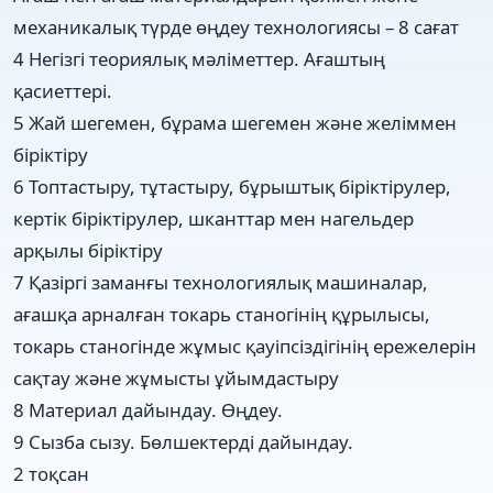
механикалық түрде өңдеу технологиясы – 8 сағат
4 Негізгі теориялық мәліметтер. Ағаштың
қасиеттері.
5 Жай шегемен, бұрама шегемен және желіммен
біріктіру
6 Топтастыру, тұтастыру, бұрыштық біріктірулер,
кертік біріктірулер, шканттар мен нагельдер
арқылы біріктіру
7 Қазіргі заманғы технологиялық машиналар,
ағашқа арналған токарь станогінің құрылысы,
токарь станогінде жұмыс қауіпсіздігінің ережелерін
сақтау және жұмысты ұйымдастыру
8 Материал дайындау. Өңдеу.
9 Сызба сызу. Бөлшектерді дайындау.
2 тоқсан