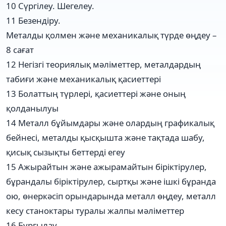
10 Сүргілеу. Шегелеу.
11 Безендіру.
Металды қолмен және механикалық түрде өңдеу –
8 сағат
12 Негізгі теориялық мәліметтер, металдардың
табиғи және механикалық қасиеттері
13 Болаттың түрлері, қасиеттері және оның
қолданылуы
14 Металл бұйымдары және олардың графикалық
бейнесі, металды қысқышта және тақтада шабу,
қисық сызықты беттерді егеу
15 Ажырайтын және ажырамайтын біріктірулер,
бұрандалы біріктірулер, сыртқы және ішкі бұранда
ою, өнеркәсіп орындарында металл өңдеу, металл
кесу станоктары туралы жалпы мәліметтер
16 Бұрғылау.