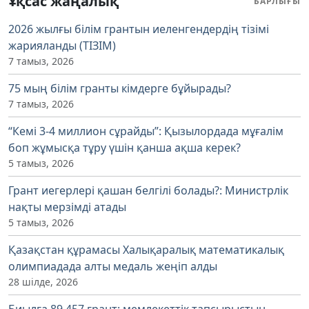
Ұқсас жаңалық
БАРЛЫҒЫ
2026 жылғы білім грантын иеленгендердің тізімі
жарияланды (ТІЗІМ)
7 тамыз, 2026
75 мың білім гранты кімдерге бұйырады?
7 тамыз, 2026
“Кемі 3-4 миллион сұрайды”: Қызылордада мұғалім
боп жұмысқа тұру үшін қанша ақша керек?
5 тамыз, 2026
Грант иегерлері қашан белгілі болады?: Министрлік
нақты мерзімді атады
5 тамыз, 2026
Қазақстан құрамасы Халықаралық математикалық
олимпиадада алты медаль жеңіп алды
28 шілде, 2026
Биылға 89 457 грант: мемлекеттік тапсырыстың