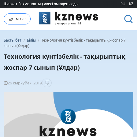
Шавкат Рахмоновтың әкесі өмірден озды
Шавкат Рахмоновтың әкесі өмірден озды
RU
KZ
МӘЗІР
Басты бет
/
Білім
/
Технология күнтізбелік - тақырыптық жоспар 7
сынып (Ұлдар)
Технология күнтізбелік - тақырыптық
жоспар 7 сынып (Ұлдар)
26 қыркүйек, 2019