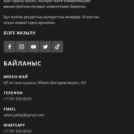
қою туралы куәлігі, Ақпарат және коммуникация
министрлігінің Ақпарат комитетімен берілген.
Бұл желілік ресурстың ақпараттық өнімдері 18 жастан
асқан азаматтарға арналған.
БІЗГЕ ЖАЗЫЛУ
БАЙЛАНЫС
МЕКЕН-ЖАЙ
ҚР, Астана қаласы, Әбікен Бектұров көшесі, 4/3
ТЕЛЕФОН
+7 701 933 8520
EMAIL
aktan.yeltay@gmail.com
WHATSAPP
+7 701 933 8520