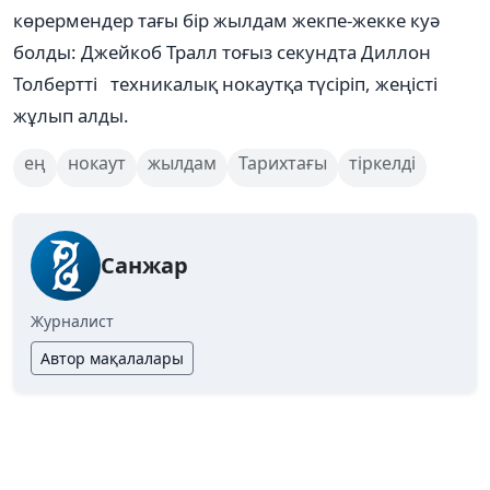
көрермендер тағы бір жылдам жекпе-жекке куә
болды: Джейкоб Тралл тоғыз секундта Диллон
Толбертті техникалық нокаутқа түсіріп, жеңісті
жұлып алды.
ең
нокаут
жылдам
Тарихтағы
тіркелді
Санжар
Журналист
Автор мақалалары