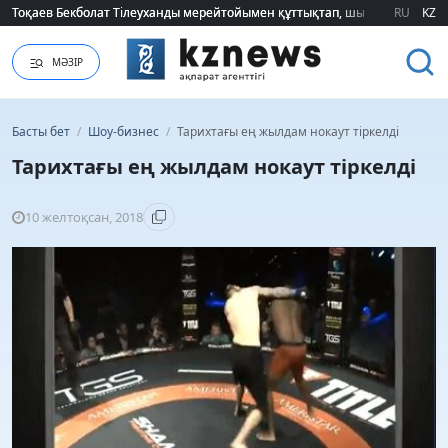
Тоқаев Бекболат Тілеуханды мерейтойымен құттықтап, шығармашылық т
Тоқаев Бекболат Тілеуханды мерейтойымен құттықтап, шығармашылық т
RU
KZ
МӘЗІР
Басты бет
/
Шоу-бизнес
/
Тарихтағы ең жылдам нокаут тіркелді
Тарихтағы ең жылдам нокаут тіркелді
10 желтоқсан, 2018