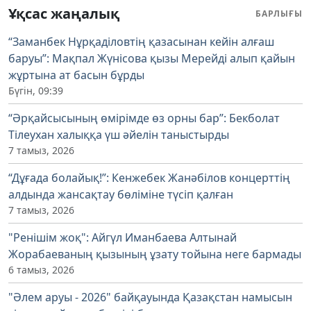
Ұқсас жаңалық
БАРЛЫҒЫ
“Заманбек Нұрқаділовтің қазасынан кейін алғаш
баруы”: Мақпал Жүнісова қызы Мерейді алып қайын
жұртына ат басын бұрды
Бүгін, 09:39
“Әрқайсысының өмірімде өз орны бар”: Бекболат
Тілеухан халыққа үш әйелін таныстырды
7 тамыз, 2026
“Дұғада болайық!”: Кенжебек Жанәбілов концерттің
алдында жансақтау бөліміне түсіп қалған
7 тамыз, 2026
"Ренішім жоқ": Айгүл Иманбаева Алтынай
Жорабаеваның қызының ұзату тойына неге бармады
6 тамыз, 2026
"Әлем аруы - 2026" байқауында Қазақстан намысын