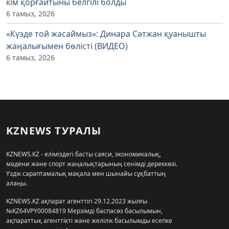
кім қорғайтыны белгілі болды
6 тамыз, 2026
«Күзде той жасаймыз»: Динара Сәтжан қуанышты
жаңалығымен бөлісті (ВИДЕО)
6 тамыз, 2026
KZNEWS ТУРАЛЫ
KZNEWS.KZ - еліміздегі басты саяси, экономикалық,
мәдени және спорт жаңалықтарының сенімді дереккөзі.
Үздік сараптамалық мақала мен шынайы сұқбаттың
алаңы.
KZNEWS.KZ ақпарат агенттігі 29.12.2023 жылғы
№KZ64VPY00084819 Мерзімді баспасөз басылымын,
ақпараттық агенттікті және желілік басылымды есепке