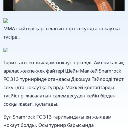
ММА файтері қарсыласын төрт секундта нокаутқа
түсірді.
Тарихтағы ең жылдам нокаут тіркелді. Америкалық
аралас жекпе-жек файтері Шейн Маккей Shamrock
FC 313 турнирінде отандасы Джошуа Тэйлорді төрт
секундта нокаутқа түсірді. Маккей қолғаптарды
түсйістірі жасалатын сәлемдесуден кейін бірден
соққы жасап, құлатады.
Бұл Shamrock FC 313 тарихындағы ең жылдам
нокаут болды. Осы турнир барысында