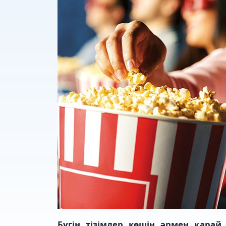
Бүгін тізімдер көшін әрмен қарай