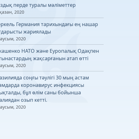
здық перде туралы мәліметтер
қазан, 2020
ркель Германия тарихындағы ең нашар
ғдарысты жариялады
маусым, 2020
кашенко НАТО және Еуропалық Одақпен
тынастардың жақсарғанын атап өтті
маусым, 2020
азилияда соңғы тәулігі 30 мың астам
амдарда коронавирус инфекциясы
ықталды, бұл өлім саны бойынша
алиядан озып кетті.
маусым, 2020