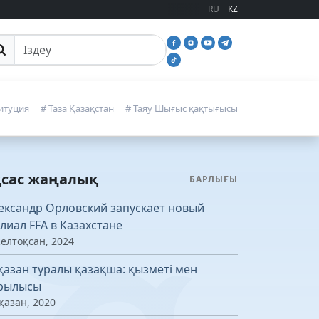
RU
KZ
йттан іздеу
итуция
# Таза Қазақстан
# Таяу Шығыс қақтығысы
қсас жаңалық
БАРЛЫҒЫ
ександр Орловский запускает новый
лиал FFA в Казахстане
желтоқсан, 2024
қазан туралы қазақша: қызметі мен
рылысы
қазан, 2020