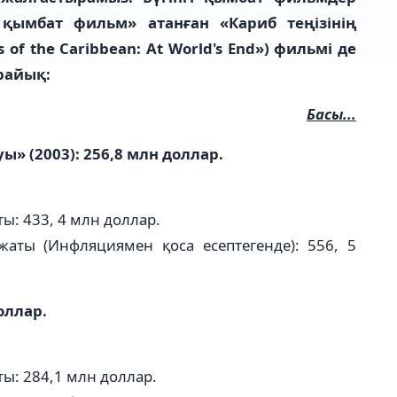
 қымбат фильм» атанған
«Кариб теңізінің
of the Caribbean: At World's End») фильмі де
райық:
Басы...
ы» (2003): 256,8 млн доллар.
ы: 433, 4 млн доллар.
жаты (Инфляциямен қоса есептегенде): 556, 5
оллар.
ы: 284,1 млн доллар.