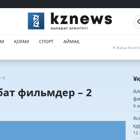
Са
ЕМ
ҚОҒАМ
СПОРТ
АЙМАҚ
# Жаңа Конст
Ұ
– 2
ат фильмдер – 2
Ал
фи
9 
Ас
құ
12 