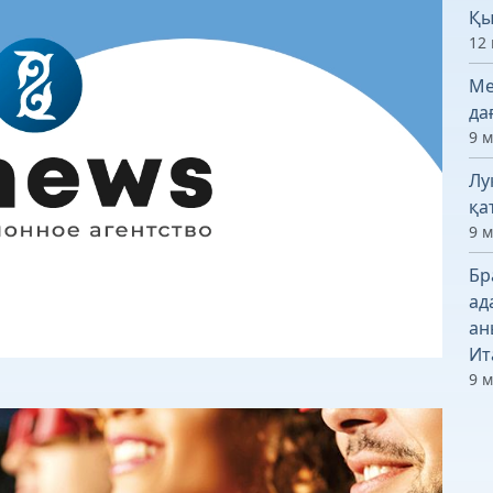
Қы
12 
Ме
да
9 
Лу
қа
9 
Бр
ад
ан
Ит
9 