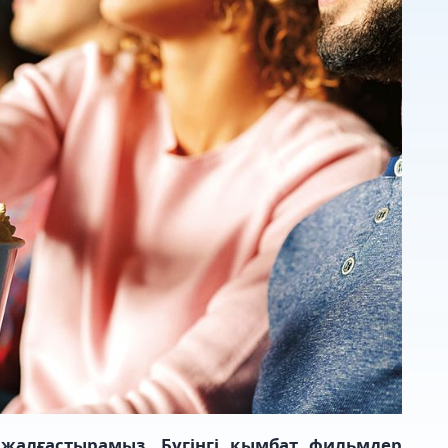
 жалғастырамыз. Бүгінгі қымбат фильмдер