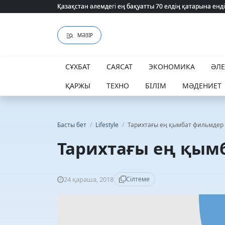
Қазақстан әлемдегі ең бақуатты 70 елдің қатарына енді
Қазақстан әлемдегі ең бақуатты 70 елдің қатарына енді
МӘЗІР
СҰХБАТ
САЯСАТ
ЭКОНОМИКА
ӘЛ
ҚАРЖЫ
ТЕХНО
БІЛІМ
МӘДЕНИЕТ
Басты бет
/
Lifestyle
/
Тарихтағы ең қымбат фильмдер 
Тарихтағы ең қымб
24 қараша, 2018
Сілтеме