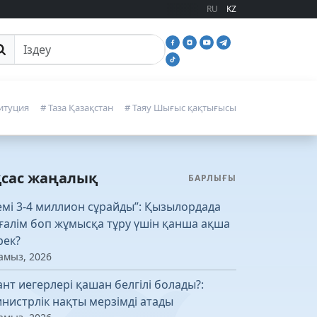
RU
KZ
йттан іздеу
итуция
# Таза Қазақстан
# Таяу Шығыс қақтығысы
қсас жаңалық
БАРЛЫҒЫ
емі 3-4 миллион сұрайды”: Қызылордада
ғалім боп жұмысқа тұру үшін қанша ақша
рек?
амыз, 2026
ант иегерлері қашан белгілі болады?:
нистрлік нақты мерзімді атады