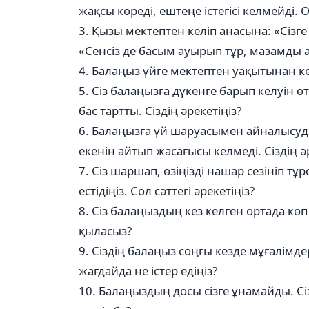
жақсы көреді, ештеңе істегісі келмейді. 
3. Қызы мектептен келіп анасына: «Сізге
«Сенсіз де басым ауырып тұр, мазамды ал
4. Балаңыз үйге мектептен уақытынан ке
5. Сіз балаңызға дүкенге барып келуін ө
бас тартты. Сіздің әрекетіңіз?
6. Балаңызға үй шаруасымен айналысуд
екенін айтып жасағысы келмеді. Сіздің әр
7. Сіз шаршап, өзіңізді нашар сезініп тұ
естідіңіз. Сол сәттегі әрекетіңіз?
8. Сіз балаңыздың кез келген ортада кө
қыласыз?
9. Сіздің балаңыз соңғы кезде мұғалімде
жағдайда не істер едіңіз?
10. Балаңыздың досы сізге ұнамайды. Сі