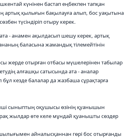
кішкентай күнінен бастап еңбекпен тапқан
ың артық қылығын бақылауға алып, бос уақытына
збен түсіндіріп отыру керек.
 ата - анамен ақылдасып шешу керек, артық
 - ананың баласына жамандық тілемейтінін
ң осы жерде отырған отбасы мүшелерінен табылар
тудің алғашқы сатысында ата - аналар
л бұл кезде балалар да жазбаша сұрақтарға
ірінші сыныптың оқушысы өзінің қуанышын
Бірақ жылдар өте келе мұндай қуанышты сөздер
уашылығымен айналысқаннан гөрі бос отырғанды