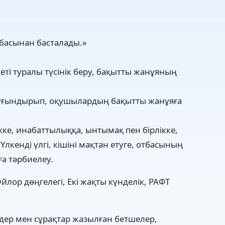
тбасынан басталады.»
еті туралы түсінік беру, бақытты жанұяның
ін ұғындырып, оқушылардың бақытты жанұяға
кке, инабаттылыққа, ынтымақ пен бірлікке,
кенді үлгі, кішіні мақтан етуге, отбасының
ға тәрбиелеу.
Эйлор дөңгелегі, Екі жақты күнделік, РАФТ
здер мен сұрақтар жазылған бетшелер,