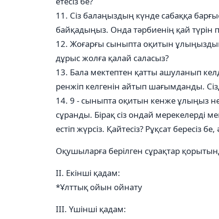
етесіз бе?
11. Сіз балаңыздың күнде сабаққа барғы
байқадыңыз. Онда тәрбиенің қай түрін 
12. Жоғарғы сыныпта оқитын ұлыңыздың т
дұрыс жолға қалай саласыз?
13. Бала мектептен қатты ашуланып кел
ренжіп келгенін айтып шағымданды. Сізд
14. 9 - сыныпта оқитын кенже ұлыңыз 
сұранды. Бірақ сіз ондай мерекелерді 
естіп жүрсіз. Қайтесіз? Рұқсат бересіз бе,
Оқушыларға берілген сұрақтар қорыты
ІІ. Екінші қадам:
*Ұлттық ойын ойнату
ІІІ. Үшінші қадам: