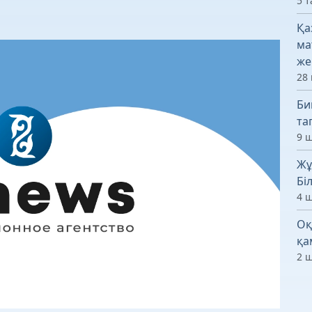
5 т
Қа
ма
же
28 
Би
та
9 ш
Жұ
Бі
4 ш
Оқ
қа
2 ш