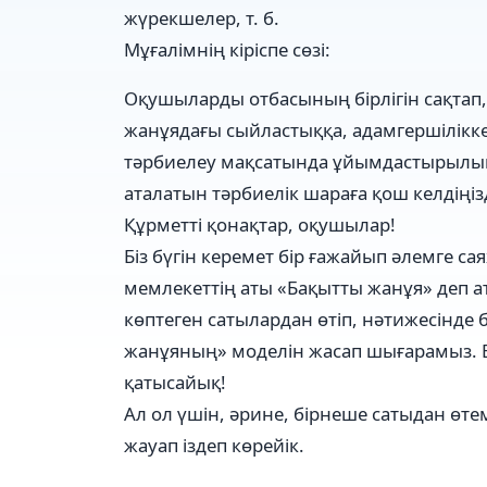
жүрекшелер, т. б.
Мұғалімнің кіріспе сөзі:
Оқушыларды отбасының бірлігін сақтап,
жанұядағы сыйластыққа, адамгершілікк
тәрбиелеу мақсатында ұйымдастырылып
аталатын тәрбиелік шараға қош келдіңіз
Құрметті қонақтар, оқушылар!
Біз бүгін керемет бір ғажайып әлемге са
мемлекеттің аты «Бақытты жанұя» деп а
көптеген сатылардан өтіп, нәтижесінде 
жанұяның» моделін жасап шығарамыз. Е
қатысайық!
Ал ол үшін, әрине, бірнеше сатыдан өте
жауап іздеп көрейік.