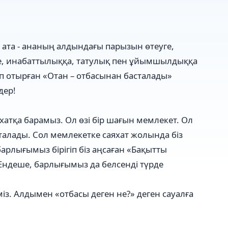
 ата - ананың алдындағы парызын өтеуге,
е, инабаттылыққа, татулық пен ұйымшылдыққа
 отырған «Отан – отбасынан басталады»
дер!
яхатқа барамыз. Ол өзі бір шағын мемлекет. Ол
талады. Сол мемлекетке саяхат жолында біз
барлығымыз бірігіп біз аңсаған «Бақытты
ндеше, барлығымыз да белсенді түрде
міз. Алдымен «отбасы деген не?» деген сауалға