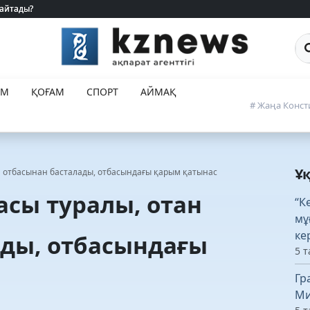
 айтады?
 айтады?
Са
ЕМ
ҚОҒАМ
СПОРТ
АЙМАҚ
# Жаңа Конст
Ұ
ан отбасынан басталады, отбасындағы қарым қатынас
асы туралы, отан
“К
мұ
ке
ады, отбасындағы
5 т
Гр
Ми