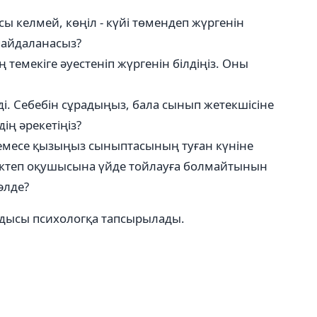
сы келмей, көңіл - күйі төмендеп жүргенін
пайдаланасыз?
емекіге әуестеніп жүргенін білдіңіз. Оны
ді. Себебін сұрадыңыз, бала сынып жетекшісіне
ің әрекетіңіз?
немесе қызыңыз сыныптасының туған күніне
мектеп оқушысына үйде тойлауға болмайтынын
 әлде?
ндысы психологқа тапсырылады.