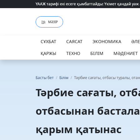
ҮААЖ тарифі екі есеге қымбаттайды: Үкімет қандай уәж
ҮААЖ тарифі екі есеге қымбаттайды: Үкімет қандай уәж
МӘЗІР
СҰХБАТ
САЯСАТ
ЭКОНОМИКА
ӘЛ
ҚАРЖЫ
ТЕХНО
БІЛІМ
МӘДЕНИЕТ
Басты бет
/
Білім
/
Тәрбие сағаты, отбасы туралы, от
Тәрбие сағаты, отб
отбасынан бастал
қарым қатынас