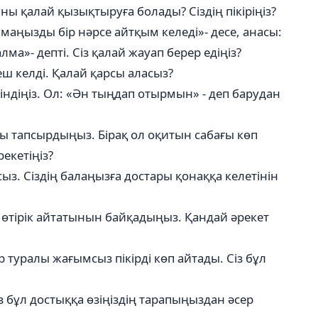
Оны қалай қызықтыруға болады? Сіздің пікіріңіз?
 маңызды бір нәрсе айтқым келеді»- десе, анасы:
ма»- депті. Сіз қалай жауап берер едіңіз?
ш келді. Қалай қарсы аласыз?
тіндіңіз. Ол: «Ән тыңдап отырмын» - деп барудан
ы тапсырдыңыз. Бірақ ол оқитын сабағы көп
екетіңіз?
рсыз. Сіздің балаңызға достары қонаққа келетінін
п өтірік айтатынын байқадыңыз. Қандай әрекет
р туралы жағымсыз пікірді көп айтады. Сіз бұл
з бұл достыққа өзіңіздің тарапыңыздан әсер