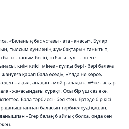
лса, «Баланың бас ұстазы - ата - анасы». Бұлар
рын, тылсым дүниенің жұмбақтарын танытып,
асы - таным бесігі, отбасы - үлгі - өнеге
насы, киім киісі, мінез - құлқы бәрі - бәрі балаға
, жанұяға қарап бала өседі», «Ұяда не көрсе,
еден – ақыл, анадан - мейір алады». «Әке - асқар
ала - жағасындағы құрақ». Осы бір үш сөз әке,
еттес. Бала тәрбиесі - бесіктен. Ертеде бір кісі
бір данышпаннан баласын тәрбиелеуді қашан,
 данышпан «Егер балаң 6 айлық болса, онда сен
екен.