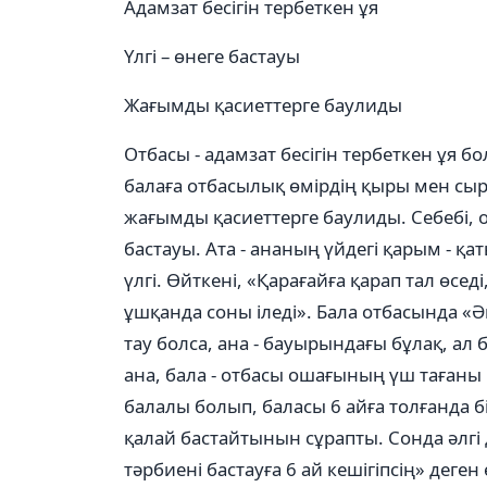
Адамзат бесігін тербеткен ұя
Үлгі – өнеге бастауы
Жағымды қасиеттерге баулиды
Отбасы - адамзат бесігін тербеткен ұя бо
балаға отбасылық өмірдің қыры мен сы
жағымды қасиеттерге баулиды. Себебі, отб
бастауы. Ата - ананың үйдегі қарым - қаты
үлгі. Өйткені, «Қарағайға қарап тал өседі
ұшқанда соны іледі». Бала отбасында «Әк
тау болса, ана - бауырындағы бұлақ, ал б
ана, бала - отбасы ошағының үш тағаны ісп
балалы болып, баласы 6 айға толғанда 
қалай бастайтынын сұрапты. Сонда әлгі
тәрбиені бастауға 6 ай кешігіпсің» деген 