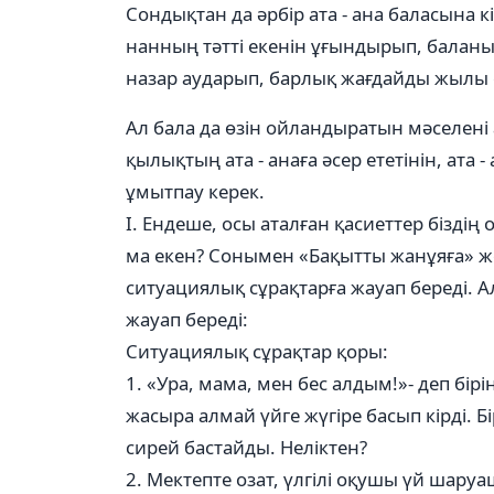
Сондықтан да әрбір ата - ана баласына 
нанның тәтті екенін ұғындырып, балан
назар аударып, барлық жағдайды жылы сө
Ал бала да өзін ойландыратын мәселені
қылықтың ата - анаға әсер ететінін, ата
ұмытпау керек.
І. Ендеше, осы аталған қасиеттер бізді
ма екен? Сонымен «Бақытты жанұяға» же
ситуациялық сұрақтарға жауап береді. А
жауап береді:
Ситуациялық сұрақтар қоры:
1. «Ура, мама, мен бес алдым!»- деп б
жасыра алмай үйге жүгіре басып кірді. 
сирей бастайды. Неліктен?
2. Мектепте озат, үлгілі оқушы үй шар