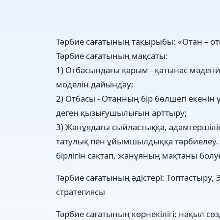
Тәрбие сағатының тақырыбы: «Отан – о
Тәрбие сағатының мақсаты:
1) Отбасындағы қарым - қатынас мәдени
моделін дайындау;
2) Отбасы - Отанның бір бөлшегі екен
деген қызығушылығын арттыру;
3) Жанұядағы сыйластыққа, адамгершілі
татулық пен ұйымшылдыққа тәрбиелеу. Үл
бірлігін сақтап, жанұяның мақтаны болу
Тәрбие сағатының әдістері: Топтастыру, 
стратегиясы
Тәрбие сағатының көрнекілігі: нақыл сө