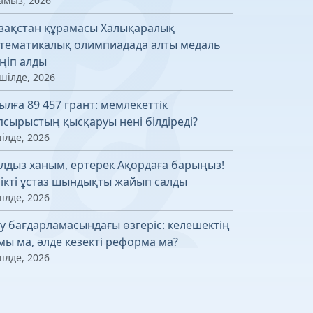
амыз, 2026
зақстан құрамасы Халықаралық
тематикалық олимпиадада алты медаль
ңіп алды
шілде, 2026
ылға 89 457 грант: мемлекеттік
псырыстың қысқаруы нені білдіреді?
ілде, 2026
лдыз ханым, ертерек Ақордаға барыңыз!
лікті ұстаз шындықты жайып салды
ілде, 2026
у бағдарламасындағы өзгеріс: келешектің
мы ма, әлде кезекті реформа ма?
ілде, 2026