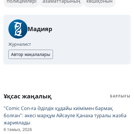
полицейлері
азаматтарының
көшіқонын
Мадияр
Журналист
Автор мақалалары
Ұқсас жаңалық
БАРЛЫҒЫ
"Comic Con-ға Әділдік құдайы киімімен бармақ
болған": әкесі марқұм Айсәуле Қанаха туралы жазба
жариялады
6 тамыз, 2026