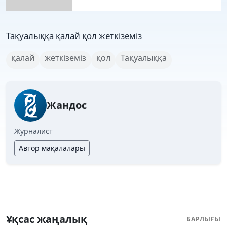
Тақуалыққа қалай қол жеткіземіз
қалай
жеткіземіз
қол
Тақуалыққа
Жандос
Журналист
Автор мақалалары
Ұқсас жаңалық
БАРЛЫҒЫ