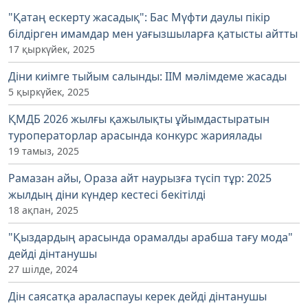
"Қатаң ескерту жасадық": Бас Мүфти даулы пікір
білдірген имамдар мен уағызшыларға қатысты айтты
17 қыркүйек, 2025
Діни киімге тыйым салынды: ІІМ мәлімдеме жасады
5 қыркүйек, 2025
ҚМДБ 2026 жылғы қажылықты ұйымдастыратын
туроператорлар арасында конкурс жариялады
19 тамыз, 2025
Рамазан айы, Ораза айт наурызға түсіп тұр: 2025
жылдың діни күндер кестесі бекітілді
18 ақпан, 2025
"Қыздардың арасында орамалды арабша тағу мода"
дейді дінтанушы
27 шілде, 2024
Дін саясатқа араласпауы керек дейді дінтанушы