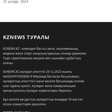
25 шілде, 2024
KZNEWS ТУРАЛЫ
KZNEWS.KZ - еліміздегі басты саяси, экономикалық,
мәдени және спорт жаңалықтарының сенімді дереккөзі.
Үздік сараптамалық мақала мен шынайы сұқбаттың
алаңы.
KZNEWS.KZ ақпарат агенттігі 29.12.2023 жылғы
№KZ64VPY00084819 Мерзімді баспасөз басылымын,
ақпараттық агенттікті және желілік басылымды есепке
қою туралы куәлігі, Ақпарат және коммуникация
министрлігінің Ақпарат комитетімен берілген.
Бұл желілік ресурстың ақпараттық өнімдері 18 жастан
асқан азаматтарға арналған.