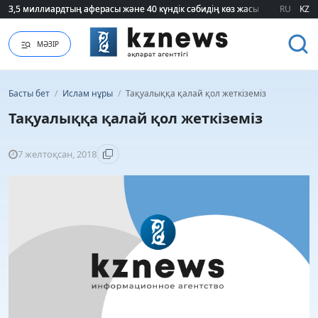
3,5 миллиардтың аферасы және 40 күндік сәбидің көз жасы: Медицинад
3,5 миллиардтың аферасы және 40 күндік сәбидің көз жасы: Медицинад
RU
KZ
МӘЗІР
Басты бет
/
Ислам нұры
/
Тақуалыққа қалай қол жеткіземіз
Тақуалыққа қалай қол жеткіземіз
7 желтоқсан, 2018