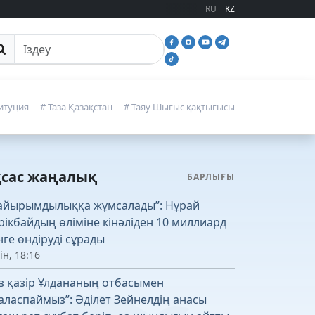
RU
KZ
йттан іздеу
итуция
# Таза Қазақстан
# Таяу Шығыс қақтығысы
қсас жаңалық
БАРЛЫҒЫ
айырымдылыққа жұмсалады”: Нұрай
рікбайдың өліміне кінәліден 10 миллиард
нге өндіруді сұрады
ін, 18:16
із қазір Ұлдананың отбасымен
аласпаймыз”: Әділет Зейнелдің анасы