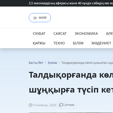
3,5 миллиардтың аферасы және 40 күндік сәбидің көз
3,5 миллиардтың аферасы және 40 күндік сәбидің көз
МӘЗІР
СҰХБАТ
САЯСАТ
ЭКОНОМИКА
ӘЛ
ҚАРЖЫ
ТЕХНО
БІЛІМ
МӘДЕНИЕТ
Басты бет
/
Қоғам
/
Талдықорғанда көлік қазылған шұң
Талдықорғанда көл
шұңқырға түсіп ке
10 мамыр, 2026
Сілтеме