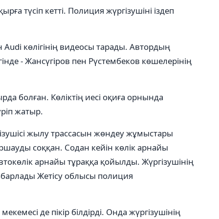
ырға түсіп кетті. Полиция жүргізушіні іздеп
н Audi көлігінің видеосы тарады. Автордың
інде - Жансүгіров пен Рүстембеков көшелерінің
да болған. Көліктің иесі оқиға орнында
үріп жатыр.
гізушісі жылу трассасын жөндеу жұмыстары
ршауды соққан. Содан кейін көлік арнайы
Автокөлік арнайы тұраққа қойылды. Жүргізушінің
хабарлады Жетісу облысы полиция
екемесі де пікір білдірді. Онда жүргізушінің