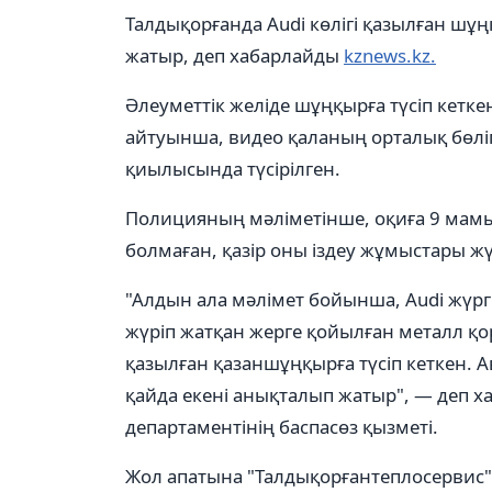
Талдықорғанда Audi көлігі қазылған шұңқ
жатыр, деп хабарлайды
kznews.kz.
Әлеуметтік желіде шұңқырға түсіп кетке
айтуынша, видео қаланың орталық бөліг
қиылысында түсірілген.
Полицияның мәліметінше, оқиға 9 мамыр
болмаған, қазір оны іздеу жұмыстары ж
"Алдын ала мәлімет бойынша, Audi жүр
жүріп жатқан жерге қойылған металл қо
қазылған қазаншұңқырға түсіп кеткен. 
қайда екені анықталып жатыр", — деп 
департаментінің баспасөз қызметі.
Жол апатына "Талдықорғантеплосервис" м