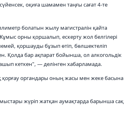
сүйенсек, оқиға шамамен таңғы сағат 4-те
ллиметр болатын жылу магистралін қайта
Жұмыс орны қоршалып, ескерту жол белгілері
елемей, қоршауды бұзып өтіп, бөлшектеліп
ен. Қолда бар ақпарат бойынша, ол алкогольдік
ашып кеткен", — делінген хабарламада.
қ қорғау органдары оның жасы мен жеке басына
ұмыстары жүріп жатқан аумақтарда барынша сақ