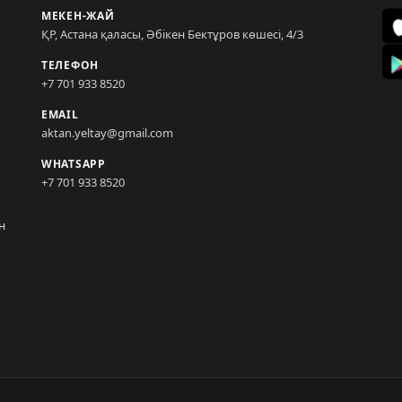
МЕКЕН-ЖАЙ
ҚР, Астана қаласы, Әбікен Бектұров көшесі, 4/3
ТЕЛЕФОН
+7 701 933 8520
EMAIL
aktan.yeltay@gmail.com
WHATSAPP
+7 701 933 8520
н