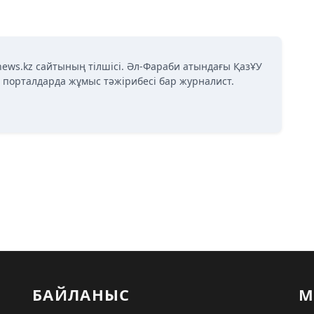
news.kz сайтының тілшісі. Әл-Фараби атындағы ҚазҰУ
қ порталдарда жұмыс тәжірибесі бар журналист.
БАЙЛАНЫС
М