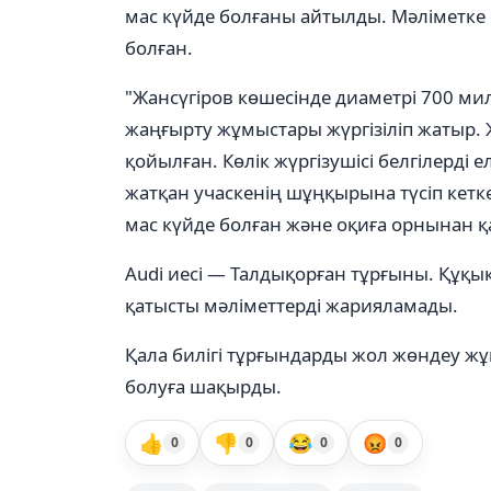
мас күйде болғаны айтылды. Мәліметке 
болған.
"Жансүгіров көшесінде диаметрі 700 ми
жаңғырту жұмыстары жүргізіліп жатыр. 
қойылған. Көлік жүргізушісі белгілерді 
жатқан учаскенің шұңқырына түсіп кетк
мас күйде болған және оқиға орнынан қ
Audi иесі — Талдықорған тұрғыны. Құқы
қатысты мәліметтерді жарияламады.
Қала билігі тұрғындарды жол жөндеу ж
болуға шақырды.
👍
👎
😂
😡
0
0
0
0