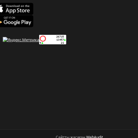
Сайтты жасаған
WebAudit