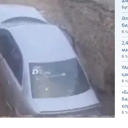
ал
Бүг
Әл
би
6 т
2,
ма
6 т
ҮА
қа
6 т
«Б
ба
қо
6 т