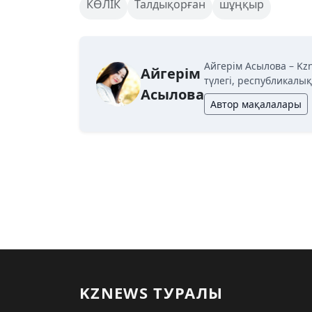
КӨЛІК
Талдықорған
шұңқыр
Айгерім Асылова – Kz
Айгерім
түлегі, республикалы
Асылова
Автор мақалалары
KZNEWS ТУРАЛЫ