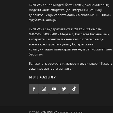
KZNEWS.KZ - еліміздегі басты саяси, экономикалық,
мәдени және спорт жаңалықтарының сенімді
дереккөзі. Үздік сараптамалық мақала мен шынайы
сұқбаттың алаңы.
KZNEWS.KZ ақпарат агенттігі 29.12.2023 жылғы
№KZ64VPY00084819 Мерзімді баспасөз басылымын,
ақпараттық агенттікті және желілік басылымды
есепке қою туралы куәлігі, Ақпарат және
коммуникация министрлігінің Ақпарат комитетімен
берілген.
Бұл желілік ресурстың ақпараттық өнімдері 18 жаста
асқан азаматтарға арналған.
БІЗГЕ ЖАЗЫЛУ
© 2026. KZNEWS.KZ ақпарат агенттігі