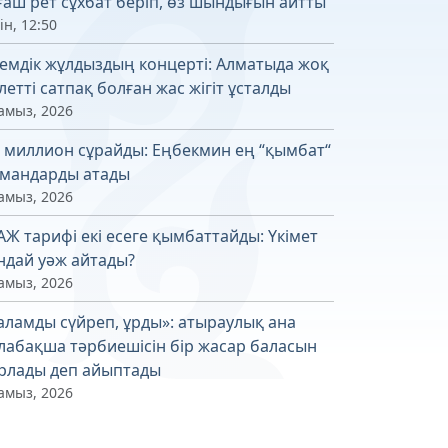
ғаш рет сұхбат беріп, өз шындығын айтты
ін, 12:50
емдік жұлдыздың концерті: Алматыда жоқ
летті сатпақ болған жас жігіт ұсталды
амыз, 2026
4 миллион сұрайды: Еңбекмин ең “қымбат“
мандарды атады
амыз, 2026
АЖ тарифі екі есеге қымбаттайды: Үкімет
ндай уәж айтады?
амыз, 2026
аламды сүйреп, ұрды»: атыраулық ана
лабақша тәрбиешісін бір жасар баласын
рлады деп айыптады
амыз, 2026