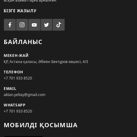
асқан азаматтарға арналған.
БІЗГЕ ЖАЗЫЛУ
БАЙЛАНЫС
МЕКЕН-ЖАЙ
ҚР, Астана қаласы, Әбікен Бектұров көшесі, 4/3
ТЕЛЕФОН
+7 701 933 8520
EMAIL
aktan.yeltay@gmail.com
WHATSAPP
+7 701 933 8520
МОБИЛДІ ҚОСЫМША