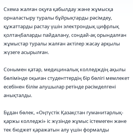
Схема жалған оқуға қабылдау және жұмысқа
орналастыру туралы бұйрықтарды рәсімдеу,
құжаттарды растау үшін электрондық цифрлық
қолтаңбаларды пайдалану, сондай-ақ орындалған
жұмыстар туралы жалған актілер жасау арқылы
жүзеге асырылған.
Сонымен қатар, медициналық колледждің ақылы
бөлімінде оқыған студенттердің бір бөлігі мемлекет
есебінен білім алушылар ретінде рәсімделгені
анықталды.
Бұдан бөлек, «Оңтүстік Қазақстан гуманитарлық-
қаржы колледжі» іс жүзінде жұмыс істемеген және
тек бюджет қаражатын алу үшін формалды