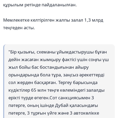
құрылым ретінде пайдаланылған.
Мемлекетке келтірілген жалпы залал 1,3 млрд
теңгеден асты.
"Бір қызығы, схеманы ұйымдастырушы бұған
дейін жасаған жымқыру фактісі үшін соңғы үш
жыл бойы бас бостандығынан айыру
орындарында бола тұра, заңсыз әрекеттерді
сол жерден басқарған. Тергеу барысында
күдіктілер 65 млн теңге көлеміндегі залалды
ерікті түрде өтеген.Сот санкциясымен 3
пәтерге, оның ішінде Дубай қаласындағы
пәтерге, 3 тұрғын үйге және 3 автокөлікке