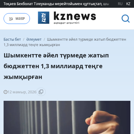
Тоқаев Бекболат Тілеуханды мерейтойымен құттықтап, шығармашылық т
Тоқаев Бекболат Тілеуханды мерейтойымен құттықтап, шығармашылық т
RU
KZ
МӘЗІР
Басты бет
/
Әлеумет
/
Шымкентте әйел түрмеде жатып бюджеттен
1,3 миллиард теңге жымқырған
Шымкентте әйел түрмеде жатып
бюджеттен 1,3 миллиард теңге
жымқырған
12 мамыр, 2026