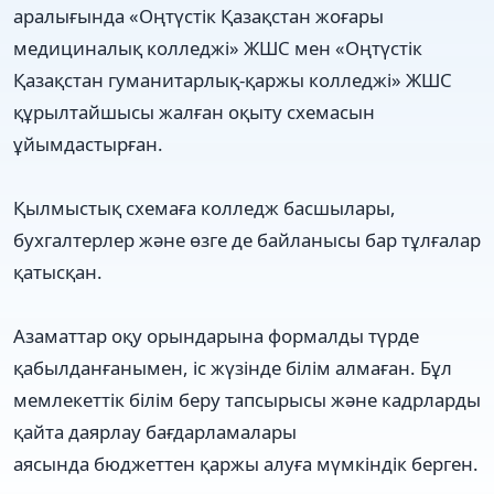
аралығында «Оңтүстік Қазақстан жоғары
медициналық колледжі» ЖШС мен «Оңтүстік
Қазақстан гуманитарлық-қаржы колледжі» ЖШС
құрылтайшысы жалған оқыту схемасын
ұйымдастырған.
Қылмыстық схемаға колледж басшылары,
бухгалтерлер және өзге де байланысы бар тұлғалар
қатысқан.
Азаматтар оқу орындарына формалды түрде
қабылданғанымен, іс жүзінде білім алмаған. Бұл
мемлекеттік білім беру тапсырысы және кадрларды
қайта даярлау бағдарламалары
аясында бюджеттен қаржы алуға мүмкіндік берген.