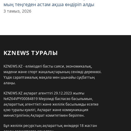
мың теңгеден астам ақша өндіріп алды
3 тамыз, 2026
KZNEWS ТУРАЛЫ
KZNEWS.KZ - еліміздегі басты саяси, экономикалық,
мәдени және спорт жаңалықтарының сенімді дереккөзі.
Үздік сараптамалық мақала мен шынайы сұқбаттың
алаңы.
KZNEWS.KZ ақпарат агенттігі 29.12.2023 жылғы
№KZ64VPY00084819 Мерзімді баспасөз басылымын,
ақпараттық агенттікті және желілік басылымды есепке
қою туралы куәлігі, Ақпарат және коммуникация
министрлігінің Ақпарат комитетімен берілген.
Бұл желілік ресурстың ақпараттық өнімдері 18 жастан