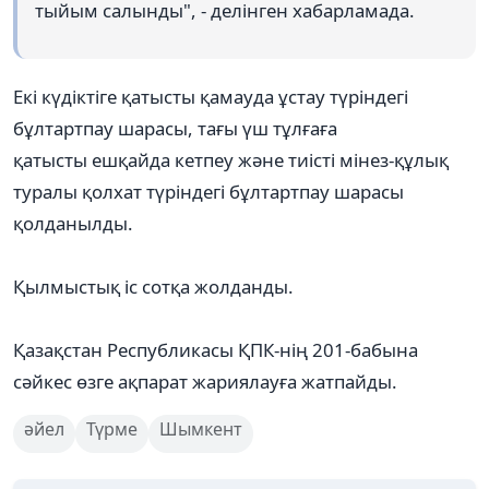
тыйым салынды", - делінген хабарламада.
Екі күдіктіге қатысты қамауда ұстау түріндегі
бұлтартпау шарасы, тағы үш тұлғаға
қатысты ешқайда кетпеу және тиісті мінез-құлық
туралы қолхат түріндегі бұлтартпау шарасы
қолданылды.
Қылмыстық іс сотқа жолданды.
Қазақстан Республикасы ҚПК-нің 201-бабына
сәйкес өзге ақпарат жариялауға жатпайды.
әйел
Түрме
Шымкент