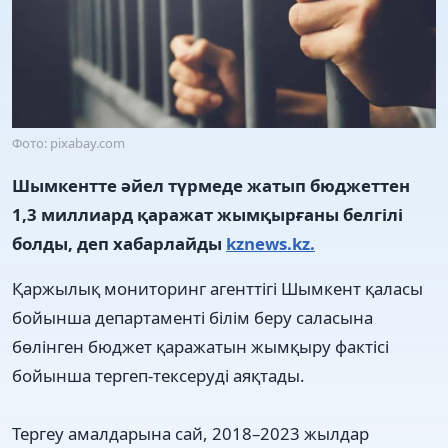
Фото: pixabay.com
Шымкентте әйел түрмеде жатып бюджеттен
1,3 миллиард қаражат жымқырғаны белгілі
болды, деп хабарлайды
kznews.kz.
Қаржылық мониторинг агенттігі Шымкент қаласы
бойынша департаменті білім беру саласына
бөлінген бюджет қаражатын жымқыру фактісі
бойынша тергеп-тексеруді аяқтады.
Тергеу амалдарына сай, 2018–2023 жылдар