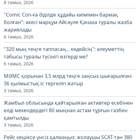
8 тамыз, 2026
"Comic Con-ға Әділдік құдайы киімімен бармақ
болған": әкесі марқұм Айсәуле Қанаха туралы жазба
жариялады
6 тамыз, 2026
"320 мың теңге таппасаң... кедейсің": әлеуметтің
табысы туралы түсінігі өзгерді ме?
6 тамыз, 2026
МӘМС қорынан 3,5 млрд теңге заңсыз шығарылған:
36 қылмыстық іс тергеліп жатыр
3 тамыз, 2026
Жамбыл облысында қайтарылған активтер есебінен
елді мекендердегі 80 мыңнан астам тұрғын газбен
қамтылды
3 тамыз, 2026
Рейс кешіксе үнсіз қалмаңыз: жолаушы SCAT-тан 380