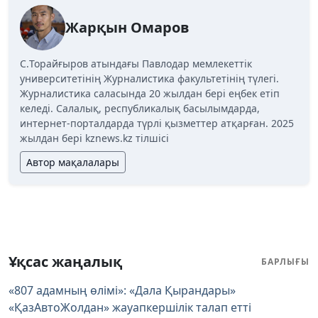
Жарқын Омаров
C.Торайғыров атындағы Павлодар мемлекеттік
университетінің Журналистика факультетінің түлегі.
Журналистика саласында 20 жылдан бері еңбек етіп
келеді. Салалық, республикалық басылымдарда,
интернет-порталдарда түрлі қызметтер атқарған. 2025
жылдан бері kznews.kz тілшісі
Автор мақалалары
Ұқсас жаңалық
БАРЛЫҒЫ
«807 адамның өлімі»: «Дала Қырандары»
«ҚазАвтоЖолдан» жауапкершілік талап етті