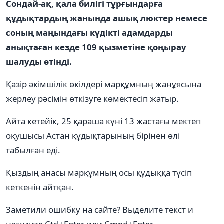
Сондай-ақ, қала билігі тұрғындарға
құдықтардың жанында ашық люктер немесе
соның маңындағы күдікті адамдарды
анықтаған кезде 109 қызметіне қоңырау
шалуды өтінді.
Қазір әкімшілік өкілдері марқұмның жанұясына
жерлеу рәсімін өткізуге көмектесіп жатыр.
Айта кетейік, 25 қараша күні 13 жастағы мектеп
оқушысы Астан құдықтарының бірінен өлі
табылған еді.
Қыздың анасы марқұмның осы құдыққа түсіп
кеткенін айтқан.
Заметили ошибку на сайте? Выделите текст и