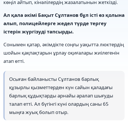
көңіл айтып, кінәлілердің жазалатынын жеткізді.
Ал қала әкімі Бақыт Сұлтанов бұл істі өз қолына
алып, полицейлерге жедел түрде тергеу
істерін жүргізуді тапсырды.
Сонымен қатар, әкімдікте соңғы уақытта люктердің
шойын қақпақтарын ұрлау оқиғалары жиілегенін
атап өтті.
Осыған байланысты Сұлтанов барлық
құзырлы қызметтерден күн сайын қаладағы
барлық құдықтарды арнайы аралап шығуды
талап етті. Ал бүгінгі күні олардың саны 65
мыңға жуық болып отыр.