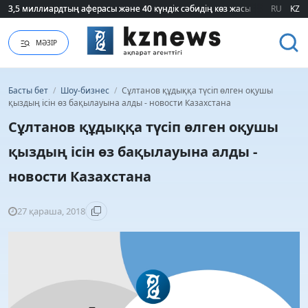
3,5 миллиардтың аферасы және 40 күндік сәбидің көз жасы: Медицинад
3,5 миллиардтың аферасы және 40 күндік сәбидің көз жасы: Медицинад
RU
KZ
МӘЗІР
Басты бет
/
Шоу-бизнес
/
Сұлтанов құдыққа түсіп өлген оқушы
қыздың ісін өз бақылауына алды - новости Казахстана
Сұлтанов құдыққа түсіп өлген оқушы
қыздың ісін өз бақылауына алды -
новости Казахстана
27 қараша, 2018