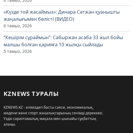
6 тамыз, 2026
«Күзде той жасаймыз»: Динара Сәтжан қуанышты
жаңалығымен бөлісті (ВИДЕО)
6 тамыз, 2026
“Кешірім сұраймын”: Сабыржан асаба 33 жыл бойы
малшы болған қарияға 10 жылқы сыйлады
5 тамыз, 2026
KZNEWS ТУРАЛЫ
KZNEWS.KZ - еліміздегі басты саяси, экономикалық,
мәдени және спорт жаңалықтарының сенімді дереккөзі.
Үздік сараптамалық мақала мен шынайы сұқбаттың
алаңы.