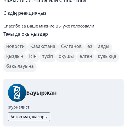
нажмите Ctrl+Enter или Cmnd+Enter
Сіздің реакцияңыз
Спасибо за Ваше мнение
Вы уже голосовали
Тағы да оқыңыздар
новости
Казахстана
Сұлтанов
өз
алды
қыздың
ісін
түсіп
оқушы
өлген
құдыққа
бақылауына
Бауыржан
Журналист
Автор мақалалары