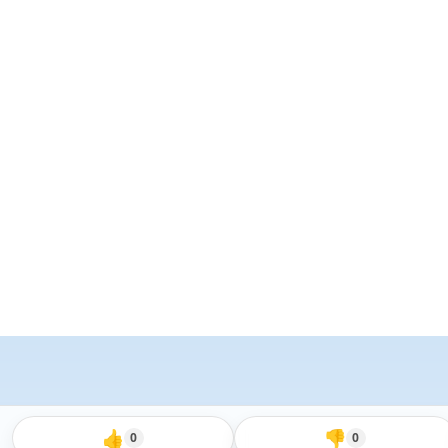
👍
👎
0
0