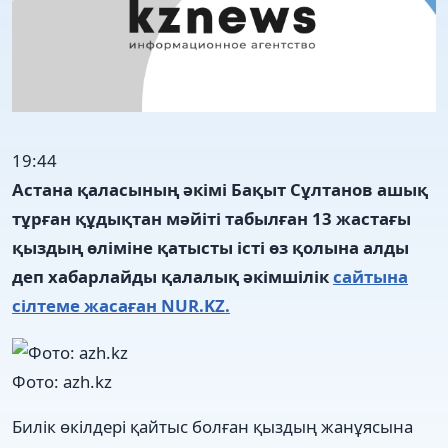
19:44
Астана қаласының әкімі Бақыт Сұлтанов ашық
тұрған құдықтан мәйіті табылған 13 жастағы
қыздың өліміне қатысты істі өз қолына алды
деп хабарлайды қалалық әкімшілік
сайтына
сілтеме жасаған NUR.KZ.
Фото: azh.kz
Билік өкілдері қайтыс болған қыздың жанұясына