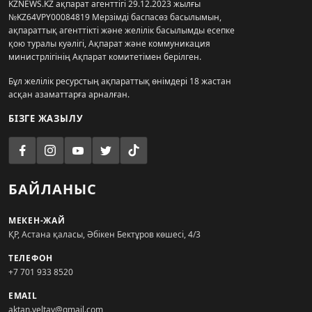
KZNEWS.KZ ақпарат агенттігі 29.12.2023 жылғы
№KZ64VPY00084819 Мерзімді баспасөз басылымын,
ақпараттық агенттікті және желілік басылымды есепке
қою туралы куәлігі, Ақпарат және коммуникация
министрлігінің Ақпарат комитетімен берілген.
Бұл желілік ресурстың ақпараттық өнімдері 18 жастан
асқан азаматтарға арналған.
БІЗГЕ ЖАЗЫЛУ
БАЙЛАНЫС
МЕКЕН-ЖАЙ
ҚР, Астана қаласы, Әбікен Бектұров көшесі, 4/3
ТЕЛЕФОН
+7 701 933 8520
EMAIL
aktan.yeltay@gmail.com