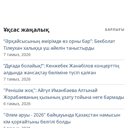
Ұқсас жаңалық
БАРЛЫҒЫ
“Әрқайсысының өмірімде өз орны бар”: Бекболат
Тілеухан халыққа үш әйелін таныстырды
7 тамыз, 2026
“Дұғада болайық!”: Кенжебек Жанәбілов концерттің
алдында жансақтау бөліміне түсіп қалған
7 тамыз, 2026
"Ренішім жоқ": Айгүл Иманбаева Алтынай
Жорабаеваның қызының ұзату тойына неге бармады
6 тамыз, 2026
"Әлем аруы - 2026" байқауында Қазақстан намысын
кім қорғайтыны белгілі болды