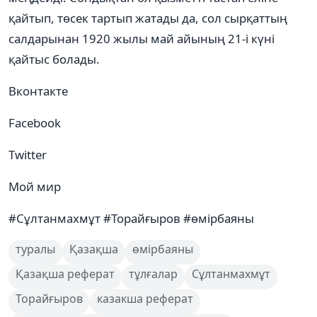
қайтып, төсек тартып жатады да, сол сырқаттың
салдарынан 1920 жылы май айының 21-і күні
қайтыс болады.
Вконтакте
Facebook
Twitter
Мой мир
#Сұлтанмахмұт #Торайғыров #өмірбаяны
туралы
Қазақша
өмірбаяны
Қазақша реферат
тұлғалар
Сұлтанмахмұт
Торайғыров
казакша реферат