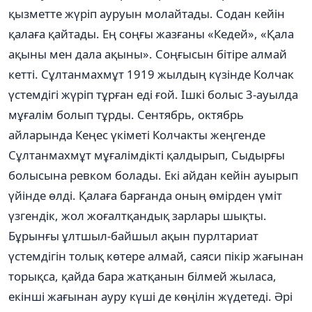
қызметте жүріп ауруын молайтады. Содан кейін
қалаға қайтады. Ең соңғы жазғаны «Кедей», «Қала
ақыны мен дала ақыны». Соңғысын бітіре алмай
кетті. Сұлтанмахмұт 1919 жылдың күзінде Колчак
үстемдігі жүріп тұрған еді ғой. Ішкі болыс 3-ауылда
мұғалім болып тұрды. Сентябрь, октябрь
айларында Кеңес үкіметі Колчакты жеңгенде
Сұлтанмахмұт мұғалімдікті қалдырып, Сыдырғы
болысына ревком болады. Екі айдан кейін ауырып
үйінде өлді. Қалаға барғанда оның өмірден үміт
үзгендік, жол жоғалтқандық зарлары шықты.
Бұрынғы ұлтшыл-байшыл ақын пурлтариат
үстемдігін толық көтере алмай, саяси пікір жағынан
торықса, қайда бара жатқанын білмей жыласа,
екінші жағынан ауру күші де көңілін жүдетеді. Əрі