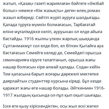
жатып, «Қазақ» газеті жариялаған бəйгеге «Əжібай
болыс» немесе «Кім жазықты» деген өлең роман
жазып жібереді. Сөйтіп жүріп ауруға шалдығады.
Қалада тұруға мүмкін болмағасын, Тарбағатай
еліне мұғалімдікке келіп, ауруынан ол елде айыға
бастайды. 1916 жылғы үлкен жарлық шыққанда
Сұлтанмахмұт сол елде боп, ел біткен Қытайға ауа
бастағасын Семейге келеді де, Семейдегі орысша
семинарияға кіруге талаптанып, орысша жағы
нашар болғасын кіре алмай қалады. Содан кейін
Том қаласына барып жоғары дəрежелі мектепке
даярлайтын студенттер курсына кіреді. Бұл кезде
қаражат жағы өте нашар болады. Əйткенмен 1916-
1917 жылдың қысында ол-пұл қып оқып шығады.
Іске өте қызу кіріскендіктен, осы жыл ескі жөтел