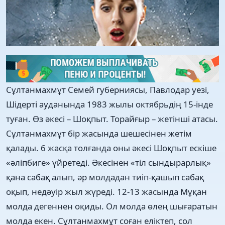
Сұлтанмахмұт Семей губерниясы, Павлодар уезі,
Шідерті ауданында 1983 жылы октябрьдің 15-інде
туған. Өз əкесі – Шоқпыт. Торайғыр – жетінші атасы.
Сұлтанмахмұт бір жасында шешесінен жетім
қалады. 6 жасқа толғанда оны əкесі Шоқпыт ескіше
«əліпбиге» үйретеді. Əкесінен «тіл сындырарлық»
қана сабақ алып, əр молдадан тиіп-қашып сабақ
оқып, недəуір жыл жүреді. 12-13 жасында Мұқан
молда дегеннен оқиды. Ол молда өлең шығаратын
молда екен. Сұлтанмахмұт соған еліктеп, сол