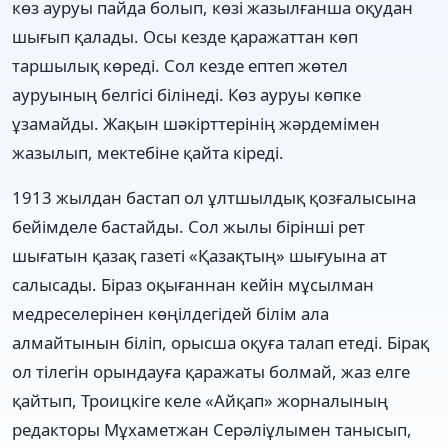
көз ауруы пайда болып, көзі жазылғанша оқудан
шығып қалады. Осы кезде қаражаттан көп
таршылық көреді. Сол кезде ептеп жөтел
ауруының белгісі білінеді. Көз ауруы көпке
ұзамайды. Жақын шəкірттерінің жəрдемімен
жазылып, мектебіне қайта кіреді.
1913 жылдан бастап ол ұлтшылдық қозғалысына
бейімделе бастайды. Сол жылы бірінші рет
шығатын қазақ газеті «Қазақтың» шығуына ат
салысады. Біраз оқығаннан кейін мұсылман
медреселерінен көңілдегідей білім ала
алмайтынын біліп, орысша оқуға талап етеді. Бірақ
ол тілегін орындауға қаражаты болмай, жаз елге
қайтып, Троицкіге келе «Айқап» жорналының
редакторы Мұхаметжан Серəліұлымен танысып,