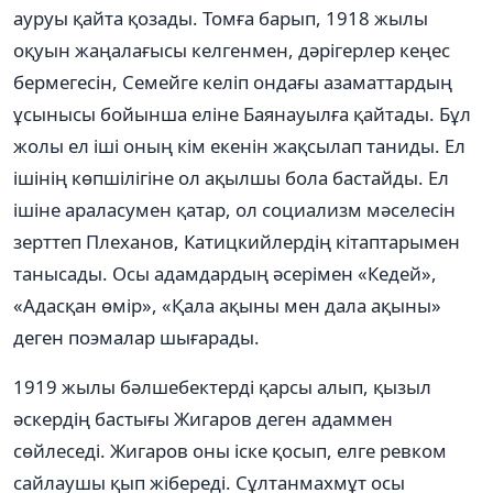
ауруы қайта қозады. Томға барып, 1918 жылы
оқуын жаңалағысы келгенмен, дəрігерлер кеңес
бермегесін, Семейге келіп ондағы азаматтардың
ұсынысы бойынша еліне Баянауылға қайтады. Бұл
жолы ел іші оның кім екенін жақсылап таниды. Ел
ішінің көпшілігіне ол ақылшы бола бастайды. Ел
ішіне араласумен қатар, ол социализм мəселесін
зерттеп Плеханов, Катицкийлердің кітаптарымен
танысады. Осы адамдардың əсерімен «Кедей»,
«Адасқан өмір», «Қала ақыны мен дала ақыны»
деген поэмалар шығарады.
1919 жылы бəлшебектерді қарсы алып, қызыл
əскердің бастығы Жигаров деген адаммен
сөйлеседі. Жигаров оны іске қосып, елге ревком
сайлаушы қып жібереді. Сұлтанмахмұт осы