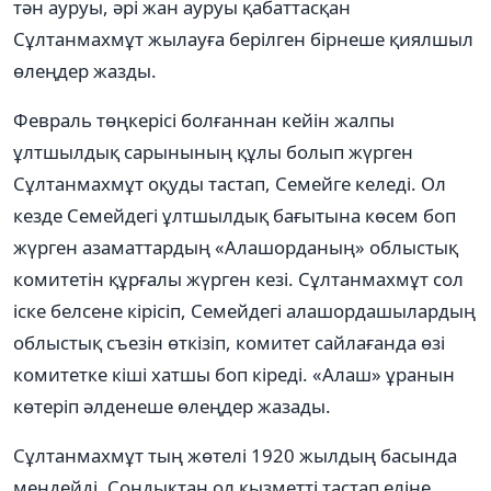
тəн ауруы, əрі жан ауруы қабаттасқан
Сұлтанмахмұт жылауға берілген бірнеше қиялшыл
өлеңдер жазды.
Февраль төңкерісі болғаннан кейін жалпы
ұлтшылдық сарынының құлы болып жүрген
Сұлтанмахмұт оқуды тастап, Семейге келеді. Ол
кезде Семейдегі ұлтшылдық бағытына көсем боп
жүрген азаматтардың «Алашорданың» облыстық
комитетін құрғалы жүрген кезі. Сұлтанмахмұт сол
іске белсене кірісіп, Семейдегі алашордашылардың
облыстық съезін өткізіп, комитет сайлағанда өзі
комитетке кіші хатшы боп кіреді. «Алаш» ұранын
көтеріп əлденеше өлеңдер жазады.
Сұлтанмахмұт тың жөтелі 1920 жылдың басында
меңдейді. Сондықтан ол қызметті тастап еліне