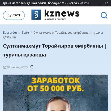
Грант иегерлері қашан белгілі болады?: Министрлік нақты мерзімді атад
Грант иегерлері қашан белгілі болады?: Министрлік нақты мерзімді атад
RU
KZ
МӘЗІР
Басты бет
/
Білім
/
Сұлтанмахмұт Торайғыров өмірбаяны | туралы
қазақша
Сұлтанмахмұт Торайғыров өмірбаяны |
туралы қазақша
28 қазан, 2020