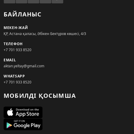
БАЙЛАНЫС
МЕКЕН-ЖАЙ
ҚР, Астана қаласы, Әбікен Бектұров көшесі, 4/3
ТЕЛЕФОН
+7 701 933 8520
EMAIL
aktan.yeltay@gmail.com
WHATSAPP
+7 701 933 8520
МОБИЛДІ ҚОСЫМША