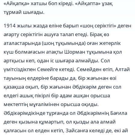
«Айқапқа» хатшы боп кіреді. «Айқапта» ұзақ
тұрмай шығады.
1914 жылы жазда еліне барып «шоң серіктігі» деген
ағарту серіктігін ашуға талап етеді. Бірақ өз
аталастарында (шоң тұқымында) оған жетерлік
күш болмағасын атақты Шорман тұқымына қол
артқысы кеп, одан іс шығара алмайды. Сол
үмітсіздікпен Семейге кетеді. Семейден өтіп, Алтай
тауының елдеріне барады да, бір жағынан өзі
қазақша оқып, бір жағынан Əбдікəрім деген сол
елдегі ашық пікірлі бір адам ашқан орысша
мектептің мұғалімінен орысша оқиды.
Əбдікəрімдікінде тұрғанда ол Əбдікəрімнің Бағила
деген қызына құмартып, ол қызды ала алмай
қалғасын ол елден кетіп, Зайсанға келеді де, екі ай