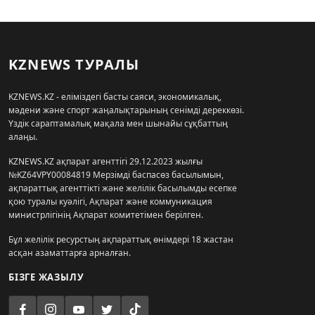
KZNEWS ТУРАЛЫ
KZNEWS.KZ - еліміздегі басты саяси, экономикалық,
мәдени және спорт жаңалықтарының сенімді дереккөзі.
Үздік сараптамалық мақала мен шынайы сұқбаттың
алаңы.
KZNEWS.KZ ақпарат агенттігі 29.12.2023 жылғы
№KZ64VPY00084819 Мерзімді баспасөз басылымын,
ақпараттық агенттікті және желілік басылымды есепке
қою туралы куәлігі, Ақпарат және коммуникация
министрлігінің Ақпарат комитетімен берілген.
Бұл желілік ресурстың ақпараттық өнімдері 18 жастан
асқан азаматтарға арналған.
БІЗГЕ ЖАЗЫЛУ