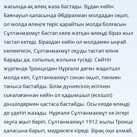
жасында-ақ өлең жаза бастады. Бұдан кейін
Баянауыл қаласында Əбдірахман молдадан оқып,
ол молда өлеңге теріс қарайтын молда болғасын
Сұлтанмахмұт бастап келе жатқан өлеңді біраз жыл
тастап кетеді. Біраздан кейін ол молдамен ыңғай
келмегесін, Сұлтанмахмұт оқуды тастап еліне
барады да, сопылық жолына түседі. Сөйтіп
жүргенде Троицкіден Нұрғали деген жəдитшіл
молда кеп, Сұлтанмахмұт сонан оқып, пəнмен
таныса бастайды. Білім дүниесінің есігінен
сығалағаннан кейін ол қадымшыл (ескішіл)
діншілдермен қастаса бастайды. Осы кезде өлеңді
де үдетіп жазады. Нұрғали Сұлтанмахмұт ке ілгері
оқуға ақыл беріп, Сұлтанмахмұт 1912 жылы Троицк
қаласына барып, медресеге кіреді. Бірақ оқи алмай,