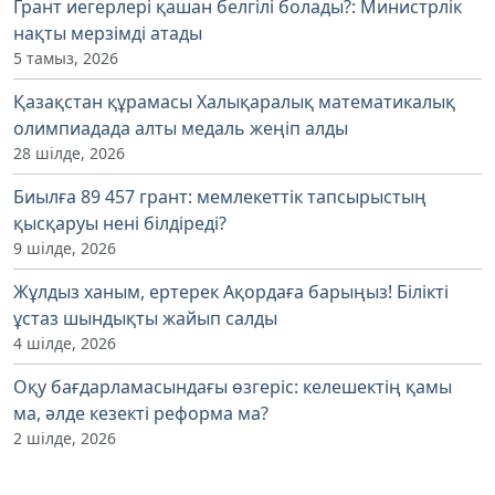
Грант иегерлері қашан белгілі болады?: Министрлік
нақты мерзімді атады
5 тамыз, 2026
Қазақстан құрамасы Халықаралық математикалық
олимпиадада алты медаль жеңіп алды
28 шілде, 2026
Биылға 89 457 грант: мемлекеттік тапсырыстың
қысқаруы нені білдіреді?
9 шілде, 2026
Жұлдыз ханым, ертерек Ақордаға барыңыз! Білікті
ұстаз шындықты жайып салды
4 шілде, 2026
Оқу бағдарламасындағы өзгеріс: келешектің қамы
ма, әлде кезекті реформа ма?
2 шілде, 2026