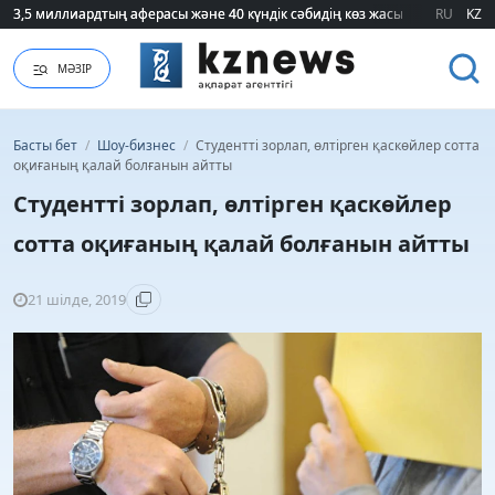
3,5 миллиардтың аферасы және 40 күндік сәбидің көз жасы: Медицинад
3,5 миллиардтың аферасы және 40 күндік сәбидің көз жасы: Медицинад
RU
KZ
МӘЗІР
Басты бет
/
Шоу-бизнес
/
Студентті зорлап, өлтірген қаскөйлер сотта
оқиғаның қалай болғанын айтты
Студентті зорлап, өлтірген қаскөйлер
сотта оқиғаның қалай болғанын айтты
21 шілде, 2019