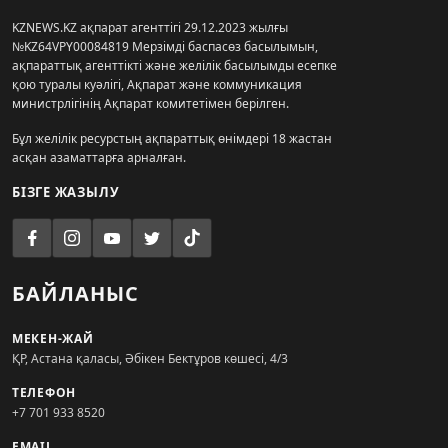
KZNEWS.KZ ақпарат агенттігі 29.12.2023 жылғы
№KZ64VPY00084819 Мерзімді баспасөз басылымын,
ақпараттық агенттікті және желілік басылымды есепке
қою туралы куәлігі, Ақпарат және коммуникация
министрлігінің Ақпарат комитетімен берілген.
Бұл желілік ресурстың ақпараттық өнімдері 18 жастан
асқан азаматтарға арналған.
БІЗГЕ ЖАЗЫЛУ
БАЙЛАНЫС
МЕКЕН-ЖАЙ
ҚР, Астана қаласы, Әбікен Бектұров көшесі, 4/3
ТЕЛЕФОН
+7 701 933 8520
EMAIL