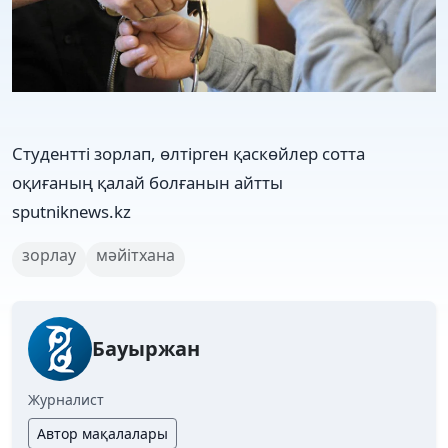
Студентті зорлап, өлтірген қаскөйлер сотта
оқиғаның қалай болғанын айтты
sputniknews.kz
зорлау
мәйітхана
Бауыржан
Журналист
Автор мақалалары