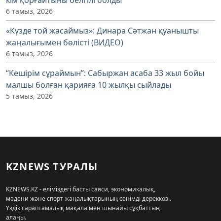
6 тамыз, 2026
«Күзде той жасаймыз»: Динара Сәтжан қуанышты
жаңалығымен бөлісті (ВИДЕО)
6 тамыз, 2026
“Кешірім сұраймын”: Сабыржан асаба 33 жыл бойы
малшы болған қарияға 10 жылқы сыйлады
5 тамыз, 2026
KZNEWS ТУРАЛЫ
KZNEWS.KZ - еліміздегі басты саяси, экономикалық,
мәдени және спорт жаңалықтарының сенімді дереккөзі.
Үздік сараптамалық мақала мен шынайы сұқбаттың
алаңы.