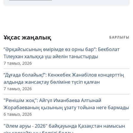
Ұқсас жаңалық
БАРЛЫҒЫ
“Әрқайсысының өмірімде өз орны бар”: Бекболат
Тілеухан халыққа үш әйелін таныстырды
7 тамыз, 2026
“Дұғада болайық!”: Кенжебек Жанәбілов концерттің
алдында жансақтау бөліміне түсіп қалған
7 тамыз, 2026
"Ренішім жоқ": Айгүл Иманбаева Алтынай
Жорабаеваның қызының ұзату тойына неге бармады
6 тамыз, 2026
"Әлем аруы - 2026" байқауында Қазақстан намысын
кім қорғайтыны белгілі болды