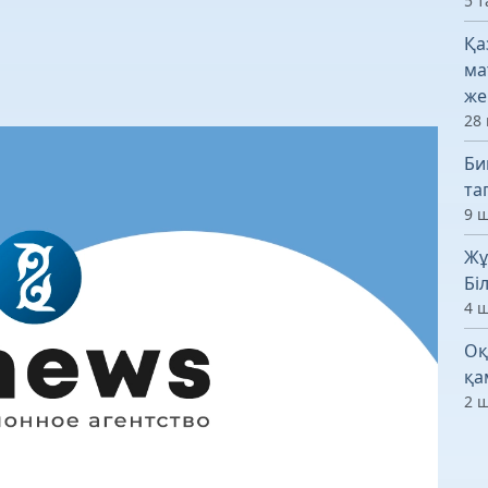
5 т
Қа
ма
же
28 
Би
та
9 ш
Жұ
Бі
4 ш
Оқ
қа
2 ш