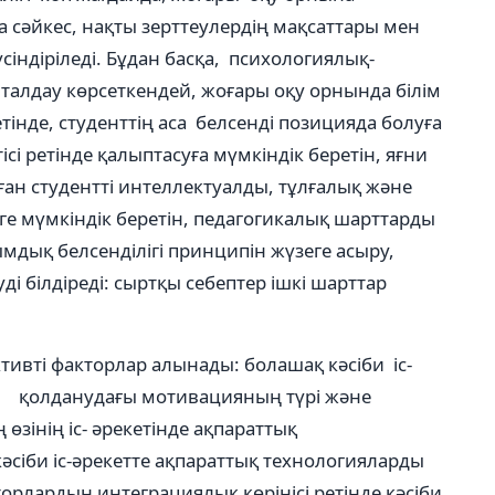
 сəйкес, нақты зерттеулердің мақсаттары мен
індіріледі. Бұдан басқа, психологиялық-
талдау көрсеткендей, жоғары оқу орнында білім
тінде, студенттің аса белсенді позицияда болуға
сі ретінде қалыптасуға мүмкіндік беретін, яғни
ан студентті интеллектуалды, тұлғалық жəне
зуге мүмкіндік беретін, педагогикалық шарттарды
мдық белсенділігі принципін жүзеге асыру,
 білдіреді: сыртқы себептер ішкі шарттар
ктивті факторлар алынады: болашақ кəсіби іс-
ы қолданудағы мотивацияның түрі жəне
өзінің іс- əрекетінде ақпараттық
əсіби іс-əрекетте ақпараттық технологияларды
торлардың интеграциялық көрінісі ретінде кəсіби