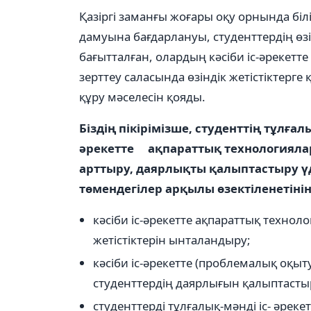
Қазіргі заманғы жоғары оқу орнында біл
дамуына бағдарлануы, студенттердің өзі
бағытталған, олардың кəсіби іс-əрекет
зерттеу саласында өзіндік жетістіктерг
құру мəселесін қояды.
Біздің пікірімізше, студенттің тұлға
əрекетте ақпараттық технологияла
арттыру, даярлықты қалыптастыру үд
төмендегілер арқылы өзектіленетінін 
кəсіби іс-əрекетте ақпараттық техно
жетістіктерін ынталандыру;
кəсіби іс-əрекетте (проблемалық оқы
студенттердің даярлығын қалыптасты
студенттерді тұлғалық-мəнді іс- əрекет