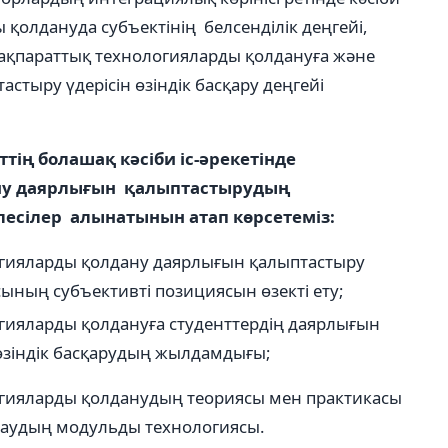
 қолдануда субъектінің белсенділік деңгейі,
н ақпараттық технологияларды қолдануға жəне
тыру үдерісін өзіндік басқару деңгейі
тің болашақ кəсіби іс-əрекетінде
ну даярлығын қалыптастырудың
лесілер алынатынын атап көрсетеміз:
логияларды қолдану даярлығын қалыптастыру
сының субъективті позициясын өзекті ету;
логияларды қолдануға студенттердің даярлығын
 өзіндік басқарудың жылдамдығы;
логияларды қолданудың теориясы мен практикасы
аудың модульды технологиясы.