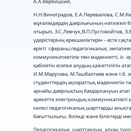
А.А.Вербицкий,
Н.Н.Виноградов, Е.А.Перевалова, С.М.Ке
мұғалімдердің даярлығының нəтижелі б
отырып, З.С.Левчук,В.П.Пустовойтов, З
үдерістерінің ерекшеліктерін – есте сақ
ерікті сфераны,педагогикалық эмпатия
коммуникативтілік пен мəдениетті, іс- əр
қабілетін есепке алудың қажеттілігін ат
И.М.Марусева, М.Ташбалтаев жəне т.б. 
студенттердің ақпараттық мəдениетін 
арнайы даярлықтың бағдарлануын атап кө
əрекетте электрондық-коммуникативті қ
келесі педагогикалық шарттарды анықт
бағыттылығы, білімді жəне біліктерді 
Педагогикалық шарттардың алуан түрлі