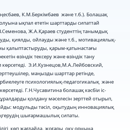
ңесбаев, К.М.Беркімбаев жəне т.б.). Болашақ
олуына ықпал ететін шарттарды сипаттай
.В.Семенова, Ж.А.Қараев студенттің танымдық
тауды, қиялды, ойлауды жəне т.б., мотивациялық-
ны қалыптастыруды, қарым-қатынастағы
екетін өзіндік тексеру жəне өзіндік тану
ап көрсетеді. Э.И.Кузнецов,М.А.Лейбовский,
зерттеушілер, маңызды шарттар ретінде,
тəрбиелеуге психологиялық-педагогикалық жəне
рсетеді. Г.Н.Чусавитина болашақ кəсбіи іс-
ұралдарды қолдану мəселесін зерттей отырып,
айды: модульды тəсіл, оқытудың инновациялық
меңгерудің шығармашылық сипаты.
лігі көп жағдайда, жоғары оқу орнына