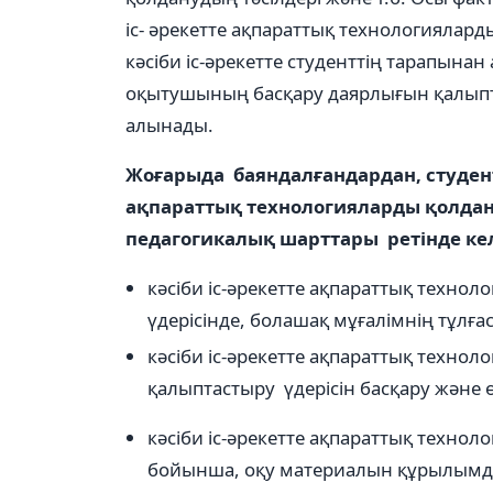
іс- əрекетте ақпараттық технологияларды
кəсіби іс-əрекетте студенттің тарапына
оқытушының басқару даярлығын қалыптас
алынады.
Жоғарыда баяндалғандардан, студент
ақпараттық технологияларды қолда
педагогикалық шарттары ретінде ке
кəсіби іс-əрекетте ақпараттық техно
үдерісінде, болашақ мұғалімнің тұлға
кəсіби іс-əрекетте ақпараттық техно
қалыптастыру үдерісін басқару жəне
кəсіби іс-əрекетте ақпараттық техно
бойынша, оқу материалын құрылымд