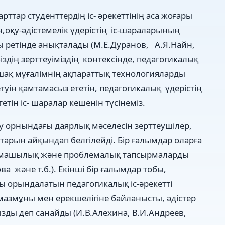
тар студенттердің іс- əрекеттінің аса жоғары
қу-əдістемелік үдерістің іс-шараларының
ы ретінде анықталады (М.Е.Дуранов, А.Я.Найн,
біздің зерттеуіміздің контексінде, педагогикалық
олашақ мұғалімнің ақпараттық технологияларды
ін қамтамасыз ететін, педагогикалық үдерістің
тін іс- шаралар кешенін түсінеміз.
оқу орнындағы даярлық мəселесін зерттеушілер,
арын айқындап белгілейді. Бір ғалымдар оларға
рмашылық жəне проблемалық тапсырмаларды
а жəне т.б.). Екінші бір ғалымдар тобы,
 орындалатын педагогикалық іс-əрекетті
мазмұны мен ерекшелігіне байланысты, əдістер
ды деп санайды (И.В.Алехина, В.И.Андреев,