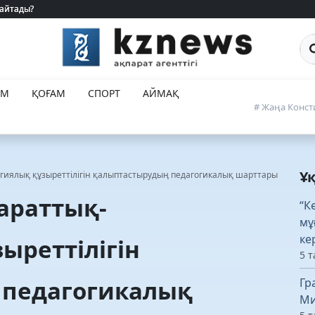
 айтады?
 айтады?
Са
ЕМ
ҚОҒАМ
СПОРТ
АЙМАҚ
# Жаңа Конст
Ұ
гиялық құзыреттілігін қалыптастырудың педагогикалық шарттары
араттық-
“К
мұ
ке
ыреттілігін
5 т
 педагогикалық
Гр
Ми