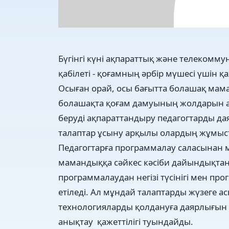
Бүгінгі күні ақпараттық жəне телекомм
қабілеті - қоғамның əрбір мүшесі үшін қа
Осыған орай, осы бағытта болашақ мам
болашақта қоғам дамуының жолдарын аны
беруді ақпараттандыру педагогтарды дая
талаптар ұсыну арқылы олардың жұмыст
Педагогтарға программалау саласынан м
мамандыққа сəйкес кəсіби дайындықтан
программалаудан негізі түсінігі мен про
етіледі. Ал мұндай талаптарды жүзеге а
технологияларды қолдануға даярлығын
анықтау қажеттілігі туындайды.