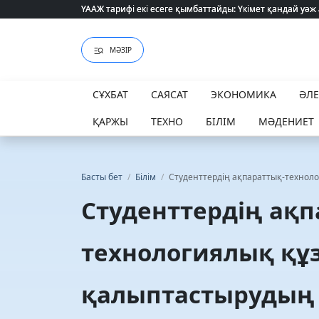
ҮААЖ тарифі екі есеге қымбаттайды: Үкімет қандай уәж
ҮААЖ тарифі екі есеге қымбаттайды: Үкімет қандай уәж
МӘЗІР
СҰХБАТ
САЯСАТ
ЭКОНОМИКА
ӘЛ
ҚАРЖЫ
ТЕХНО
БІЛІМ
МӘДЕНИЕТ
Басты бет
/
Білім
/
Студенттердің ақпараттық-техноло
Студенттердің ақп
технологиялық құз
қалыптастырудың