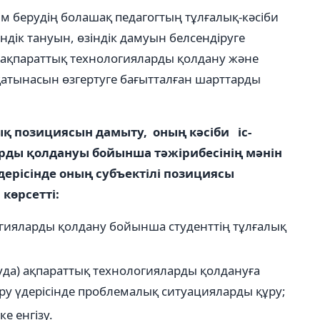
ім берудің болашақ педагогтың тұлғалық-кəсіби
ндік тануын, өзіндік дамуын белсендіруге
те ақпараттық технологияларды қолдану жəне
е қатынасын өзгертуге бағытталған шарттарды
лық позициясын дамыту, оның кəсіби іс-
рды қолдануы бойынша тəжірибесінің мəнін
ерісінде оның субъектілі позициясы
көрсетті:
логияларды қолдану бойынша студенттің тұлғалық
туда) ақпараттық технологияларды қолдануға
ру үдерісінде проблемалық ситуацияларды құру;
ке енгізу.