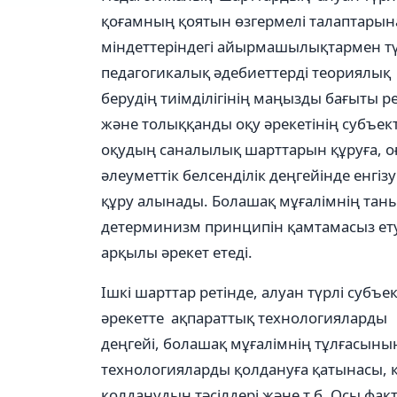
қоғамның қоятын өзгермелі талаптарына
міндеттеріндегі айырмашылықтармен түс
педагогикалық əдебиеттерді теориялық 
берудің тиімділігінің маңызды бағыты ре
жəне толыққанды оқу əрекетінің субъекті
оқудың саналылық шарттарын құруға, оғ
əлеуметтік белсенділік деңгейінде енгі
құру алынады. Болашақ мұғалімнің таны
детерминизм принципін қамтамасыз етуді
арқылы əрекет етеді.
Ішкі шарттар ретінде, алуан түрлі субъе
əрекетте ақпараттық технологиялард
деңгейі, болашақ мұғалімнің тұлғасының 
технологияларды қолдануға қатынасы, к
қолданудың тəсілдері жəне т.б. Осы фак