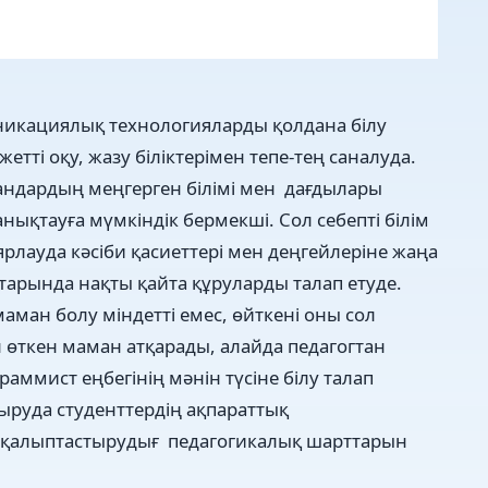
уникациялық технологияларды қолдана білу
жетті оқу, жазу біліктерімен тепе-тең саналуда.
андардың меңгерген білімі мен дағдылары
қтауға мүмкіндік бермекші. Сол себепті білім
рлауда кəсіби қасиеттері мен деңгейлеріне жаңа
арында нақты қайта құруларды талап етуде.
аман болу міндетті емес, өйткені оны сол
 өткен маман атқарады, алайда педагогтан
граммист еңбегінің мəнін түсіне білу талап
сыруда студенттердің ақпараттық
 қалыптастырудығ педагогикалық шарттарын