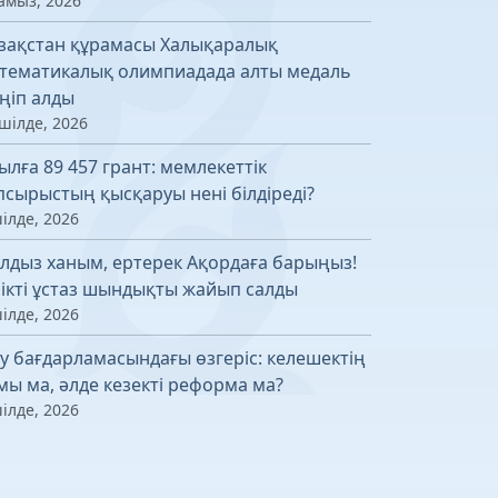
амыз, 2026
зақстан құрамасы Халықаралық
тематикалық олимпиадада алты медаль
ңіп алды
шілде, 2026
ылға 89 457 грант: мемлекеттік
псырыстың қысқаруы нені білдіреді?
ілде, 2026
лдыз ханым, ертерек Ақордаға барыңыз!
лікті ұстаз шындықты жайып салды
ілде, 2026
у бағдарламасындағы өзгеріс: келешектің
мы ма, әлде кезекті реформа ма?
ілде, 2026