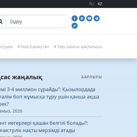
RU
KZ
йттан іздеу
итуция
# Таза Қазақстан
# Таяу Шығыс қақтығысы
қсас жаңалық
БАРЛЫҒЫ
емі 3-4 миллион сұрайды”: Қызылордада
ғалім боп жұмысқа тұру үшін қанша ақша
рек?
амыз, 2026
ант иегерлері қашан белгілі болады?:
нистрлік нақты мерзімді атады