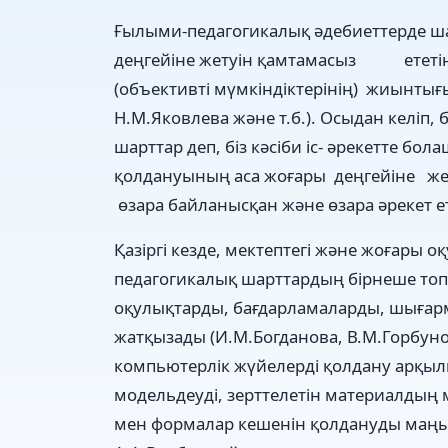
Ғылыми-педагогикалық əдебиеттерде шарт
деңгейіне жетуін қамтамасыз ететін,о
(объективті мүмкіндіктерінің) жиынтығ
Н.М.Яковлева жəне т.б.). Осыдан келіп, 
шарттар деп, біз кəсіби іс- əрекетте б
қолдануының аса жоғары деңгейіне жету
өзара байланысқан жəне өзара əрекет ете
Қазіргі кезде, мектептегі жəне жоғары 
педагогикалық шарттардың бірнеше топт
оқулықтарды, бағдарламаларды, шыға
жатқызады (И.М.Богданова, В.М.Горбунов
компьютерлік жүйелерді қолдану арқылы
модельдеуді, зерттелетін материалдың 
мен формалар кешенін қолдануды маңыз